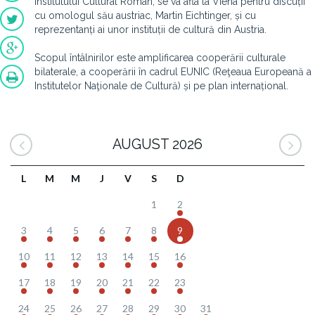
Institutului Cultural Român, se va afla la Viena pentru discuții
cu omologul său austriac, Martin Eichtinger, și cu
reprezentanți ai unor instituții de cultură din Austria.
Scopul întâlnirilor este amplificarea cooperării culturale
bilaterale, a cooperării în cadrul EUNIC (Reţeaua Europeană a
Institutelor Naţionale de Cultură) și pe plan internațional.
AUGUST 2026
L
M
M
J
V
S
D
1
2
3
4
5
6
7
8
9
10
11
12
13
14
15
16
17
18
19
20
21
22
23
24
25
26
27
28
29
30
31