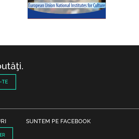
utăţi.
-TE
RI
SUNTEM PE FACEBOOK
ER