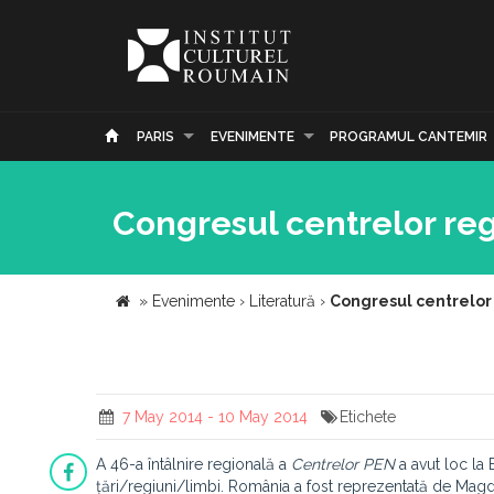
PARIS
EVENIMENTE
PROGRAMUL CANTEMIR
Congresul centrelor reg
»
Evenimente
›
Literatură
›
Congresul centrelor
7 May 2014 - 10 May 2014
Etichete
A 46-a întâlnire regională a
Centrelor PEN
a avut loc la 
țări/regiuni/limbi. România a fost reprezentată de Mag