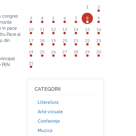
1
2
La congres
3
4
5
6
7
8
9
rmările
m în pace
10
11
12
13
14
15
16
tru Pace al
și din
17
18
19
20
21
22
23
24
25
26
27
28
29
30
rincipal
31
e PEN.
CATEGORII
Literatură
Arte vizuale
Conferinţe
Muzică