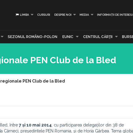
LIMBA
CURSURI
DESPRE NOI
MEDIA
INFORMAȚII DE INTERES
SEZONUL ROMÂNO-POLON
EUNIC
CENTRUL CĂRŢII
BURS
ionale PEN Club de la Bled
 regionale PEN Club de la Bled
Bled, între
7 și 10 mai 2014
, cu participarea delegaților din 38 de
da Cârneci, președintele PEN Romania, și de Horia Gârbea. Tema globa