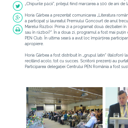
„Chipurile păcii”, prilejul fiind marcarea a 100 de ani de
Horia Gârbea a prezentat comunicarea „Literatura româna
a participat și laureatul Premiului Goncourt de anul trec
Marelui Război. Prima zi a programat două dezbateri în 
sau în război?”. În a doua zi, programul a fost mai puțin 
PEN Club. În ultima seară a avut loc împărțirea participanți
apropiere.
Horia Gârbea a fost distribuit în „grupul latin” (italofon
recitând acolo, tot cu succes. Scriitorii prezenți au purt
Participarea delegației Centrului PEN România a fost susț