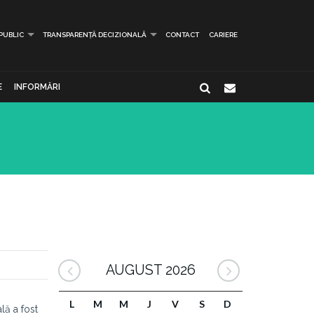
 PUBLIC
TRANSPARENȚĂ DECIZIONALĂ
CONTACT
CARIERE
E
INFORMĂRI
AUGUST 2026
L
M
M
J
V
S
D
lă a fost