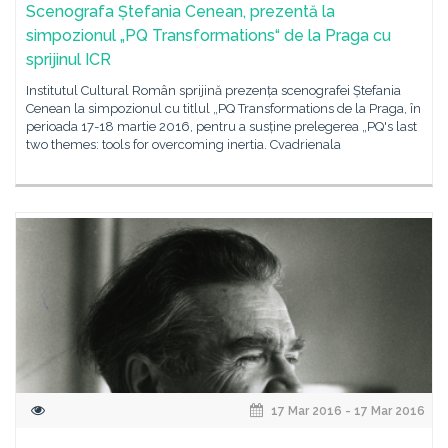
Scenografa Ștefania Cenean, prezentă la
simpozionul „PQ Transformations“ de la Praga cu
sprijinul ICR
Institutul Cultural Român sprijină prezența scenografei Ștefania
Cenean la simpozionul cu titlul „PQ Transformations de la Praga, în
perioada 17-18 martie 2016, pentru a susține prelegerea „PQ's last
two themes: tools for overcoming inertia. Cvadrienala
17 Mar 2016 - 17 Mar 2016