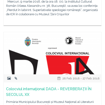
Miercuri, 9 martie 2016, de la ora 18. 00, la Institutul Cultural
Român (Aleea Alexandru nr. 38, Bucureşti), va avea loc conferința
„Pierdut în labirint. Superlativele speologiei româneşti“, organizată
de ICR în colaborare cu Muzeul Ţării Crişurilor
26 Feb 2016 - 27 Feb 2016
Colocviul internaţional DADA - REVERBERAŢII ÎN
SECOLUL XX
Primăria Municipiului București și Muzeul Naţional al Literaturii