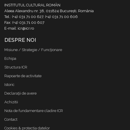
INSTITUTUL CULTURAL ROMÂN
Aleea Alexandru nr. 38, 011824 București, România
Tel.: (+4) 031 71 00 627, (+4) 031 71 00 606
Fax: (+4) 031 71 00 607
E-mail: icr@icr.ro
DESPRE NOI
Misiune / Strategie / Funcţionare
Echipa
Structura ICR
Rapoarte de activitate
Istoric
Declaraţii de avere
Achizitii
Nota de fundamentare cladire ICR
Contact
Cookies & protectia datelor