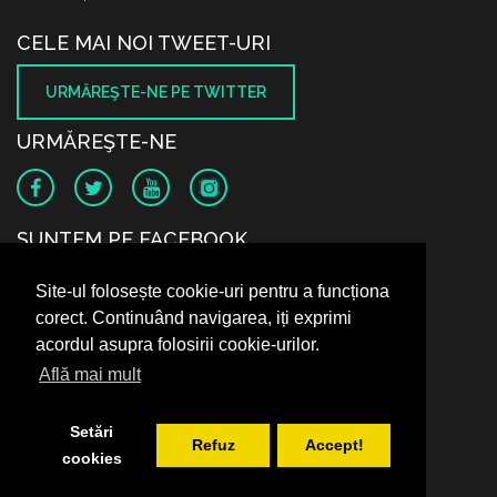
CELE MAI NOI TWEET-URI
URMĂREŞTE-NE PE TWITTER
URMĂREŞTE-NE
SUNTEM PE FACEBOOK
Site-ul folosește cookie-uri pentru a funcționa
corect. Continuând navigarea, iți exprimi
acordul asupra folosirii cookie-urilor.
Află mai mult
Setări
Refuz
Accept!
cookies