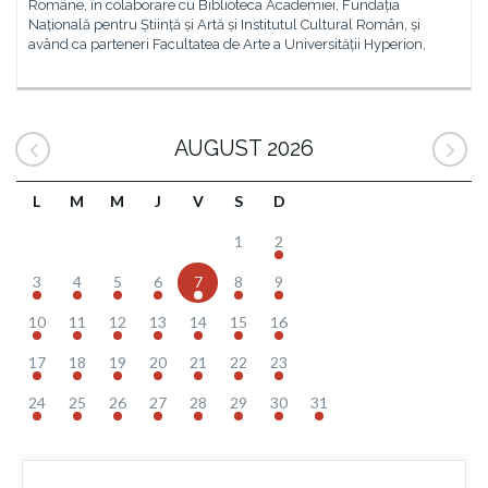
Române, în colaborare cu Biblioteca Academiei, Fundația
Națională pentru Știință și Artă și Institutul Cultural Român, și
având ca parteneri Facultatea de Arte a Universității Hyperion,
AUGUST 2026
L
M
M
J
V
S
D
1
2
3
4
5
6
7
8
9
10
11
12
13
14
15
16
17
18
19
20
21
22
23
24
25
26
27
28
29
30
31