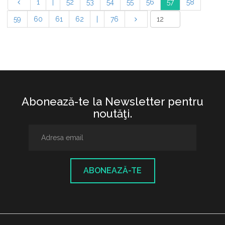
1
|
52
53
54
55
56
57
58
59
60
61
62
|
76
Abonează-te la Newsletter pentru
noutăţi.
ABONEAZĂ-TE