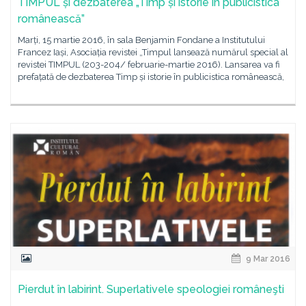
TIMPUL și dezbaterea „Timp și istorie în publicistica
românească”
Marți, 15 martie 2016, în sala Benjamin Fondane a Institutului
Francez Iași, Asociația revistei „Timpul lansează numărul special al
revistei TIMPUL (203-204/ februarie-martie 2016). Lansarea va fi
prefațată de dezbaterea Timp și istorie în publicistica românească,
9 Mar 2016
Pierdut în labirint. Superlativele speologiei româneşti