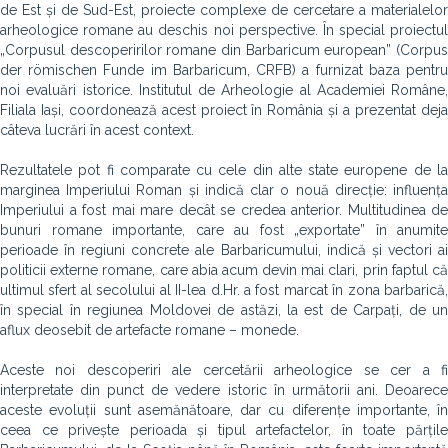
de Est și de Sud-Est, proiecte complexe de cercetare a materialelor
arheologice romane au deschis noi perspective. În special proiectul
„Corpusul descoperirilor romane din Barbaricum european” (Corpus
der römischen Funde im Barbaricum, CRFB) a furnizat baza pentru
noi evaluări istorice. Institutul de Arheologie al Academiei Române,
Filiala Iași, coordonează acest proiect în România și a prezentat deja
câteva lucrări în acest context.
Rezultatele pot fi comparate cu cele din alte state europene de la
marginea Imperiului Roman și indică clar o nouă direcție: influența
Imperiului a fost mai mare decât se credea anterior. Multitudinea de
bunuri romane importante, care au fost „exportate” în anumite
perioade în regiuni concrete ale Barbaricumului, indică și vectori ai
politicii externe romane, care abia acum devin mai clari, prin faptul că
ultimul sfert al secolului al II-lea d.Hr. a fost marcat în zona barbarică,
în special în regiunea Moldovei de astăzi, la est de Carpați, de un
aflux deosebit de artefacte romane – monede.
Aceste noi descoperiri ale cercetării arheologice se cer a fi
interpretate din punct de vedere istoric în următorii ani. Deoarece
aceste evoluții sunt asemănătoare, dar cu diferențe importante, în
ceea ce privește perioada și tipul artefactelor, în toate părțile