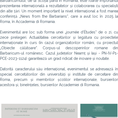
Barbaricumului, de la Scoția până în România, este foarte importantă
prezentarea internațională a rezultatelor și colaborarea cu specialiști
din alte țări. Un moment important la nivel internațional a fost marea
conferință „News from the Barbarians”, care a avut loc în 2025 la
Roma, în Accademia di Romania.
Evenimentul are loc sub forma unei „journée d’Études” de o zi, cu
zece prelegeri. Actualitatea cercetărilor și legătura cu proiectele
internaționale în curs (în cazul organizatorilor români, cu proiectul
„Obiecte călătoare”. Corpus-ul descoperirilor romane din
Barbaricum-ul românesc. Cazul județelor Neamț și Iași - PN-IV-P1-
PCE-2023-1124) garantează un grad ridicat de inovare și noutate.
Datorită caracterului său internațional, evenimentul se adresează în
special cercetătorilor din universități și institute de cercetare din
Roma, precum și membrilor școlilor internaționale, bursierilor
acestora și, bineînțeles, bursierilor Accademiei di Romania.