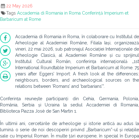
22 May 2026
Tags
Accademia di Romania in Roma
Conferință
Imperium et
Barbaricum at Rome
Accademia di Romania in Roma, în colaborare cu Institutul de
Arheologie al Academiei Române, Filiala Iași, organizează
vineri, 22 mai 2026, sub patronajul Asociației Internaționale de
Arheologie Clasică, al Academiei Române și cu sprijinul
Institutul Cultural Român, conferința internațională „1st
International Roundtable Imperium et Barbaricum at Rome. 75
years after Eggers’ Import: A fresh look at the differences:
neighbours, borders, and archaeological sources on the
relations between ‘Romans’ and ‘barbarians’”.
Conferința reunește participanți din Cehia, Germania, Polonia,
România, Serbia și Ucraina la sediul Accademiei di Romania,
Biblioteca Piazza Josè de San Martin 1.
În ultimii ani, cercetările de arheologie și istorie antică au adus la
lumină o serie de noi descoperiri privind „Barbaricum”-ul și relațiile
sale cu Imperiul Roman. În multe țări europene, în special în Europa