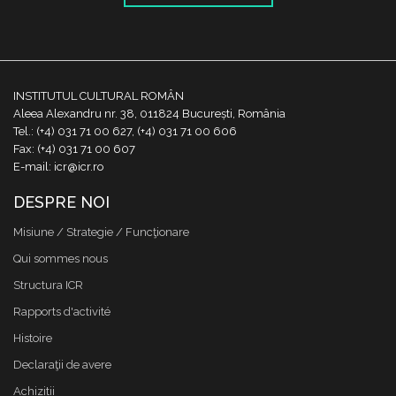
INSTITUTUL CULTURAL ROMÂN
Aleea Alexandru nr. 38, 011824 București, România
Tel.: (+4) 031 71 00 627, (+4) 031 71 00 606
Fax: (+4) 031 71 00 607
E-mail: icr@icr.ro
DESPRE NOI
Misiune / Strategie / Funcţionare
Qui sommes nous
Structura ICR
Rapports d'activité
Histoire
Declaraţii de avere
Achizitii