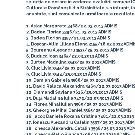
selecția de dosare în vederea evaluării comune IC
Culturale Românești din Străinătate s-a întrunit, i
anunțate, sunt comunicate următoarele rezultate
1. Aslan Margareta 3468/22.03.2013 ADMIS
2. Badea Florian 3396/21.03.2013 ADMIS
3. Badea Florian 3397/21.03.2013 ADMIS
4. Boşcan-Altin Liliana Elena 3155/18.03.2013 ADMI
5. Boureanu Alexandru 3537/25.03.2013 ADMIS
6. Buduca Ioan 3465/22.03.2013 ADMIS
7. Burtea Madalina 3543/25.03.2013 ADMIS
8. Ciuc Livia 3545/25.03.2013 ADMIS
9. Ciuc Livia 3544/25.03.2013 ADMIS
10. Damian Gabriela 3568/25.03.2013 ADMIS
11. David Raluca Alexandra 3469/22.03.2013 ADMI
12. Diamandi Saviana 3616/25.03.2013 ADMIS
13. Duţă Mădălina Iulia 3472/22.03.3013 ADMIS
14. Florea Mihai Iulian 3569/25.03.2013 ADMIS
15. Gheorghe Mihai Daniel 3565/25.03.2013 ADMIS
16. Iacob Daniela Roxana Cristina 3481/22.03.2013
17. Ionescu Alexandru Catalin 3597/25.03.2013 ADM
18. Ionescu Alexandru Catalin 3598/25.03.2013 AD
19. Ionescu-Ballo Bianca 3408/21.03.2013 ADMIS