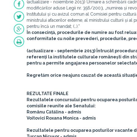
(actualizare - noiembrie 2013) Urmare a schimbării cadrulu
modificărilor aduse Legii nr. 356/2003, „numirea și revoc
Institutului și cu avizul comun al Comisiei pentru cultură
ministrului afacerilor externe, al ministrului culturii și al
pentru încă un mandat; (…).”
În consecință, procedurile de numire au fost reluate
conformitate cu noile prevederi, procedurile, prec
(actualizare - septembrie 2013) Întrucât procedura 
referenți la institutele culturale românești din st
pentru a permite angajarea persoanelor selectate,
Regretăm orice neajuns cauzat de această situați
REZULTATE FINALE
Rezultatele concursului pentru ocuparea posturilor 
comisiile reunite ale Senatului:
Românu Cătălina - admis
Voitovici Roxana Monica - admis
Rezultatele pentru ocuparea posturilor vacante d
Turcan Nicușor - admis