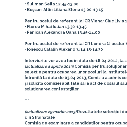
• Suliman Şeila 12.45-13.00
• Boşcan-Altin Liliana Elena 13.00-13.15
Pentru postul de referent la ICR Viena
• Ciuc Livia 
• Florea Mihai Iulian 13.30-13.45
• Panican Alexandra Oana 13.45-14.00
Pentru postul de referent la ICR Londra (2 posturi)
• Ionescu Cătălin Alexandru 14.15-14.30
Interviurile vor avea loc în data de 18.04.2012, la 
(actualizare 4 aprilie 2013)
Comisia pentru soluţionar
selecție pentru ocuparea unor posturi la Institut
Întrunită la data de 03.04.2013, Comisia a admis 
și solicită comisiei abilitate să ia act de dosarul să
soluţionarea contestaţiilor
***
(actualizare 29 martie 2013)
Rezultatele selecției do
din Străinătate
Comisia de examinare a candidaților pentru ocupare