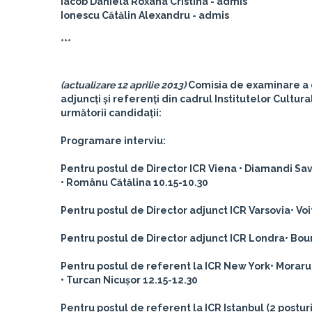
Iacob Daniela Roxana Cristina - admis
Ionescu Cătălin Alexandru - admis
***
(actualizare 12 aprilie 2013)
Comisia de examinare a d
adjuncți și referenți din cadrul Institutelor Cultur
următorii candidații:
Programare interviu:
Pentru postul de Director ICR Viena
• Diamandi Sav
• Românu Cătălina 10.15-10.30
Pentru postul de Director adjunct ICR Varsovia
• Vo
Pentru postul de Director adjunct ICR Londra
• Bou
Pentru postul de referent la ICR New York
• Moraru
• Turcan Nicușor 12.15-12.30
Pentru postul de referent la ICR Istanbul (2 posturi