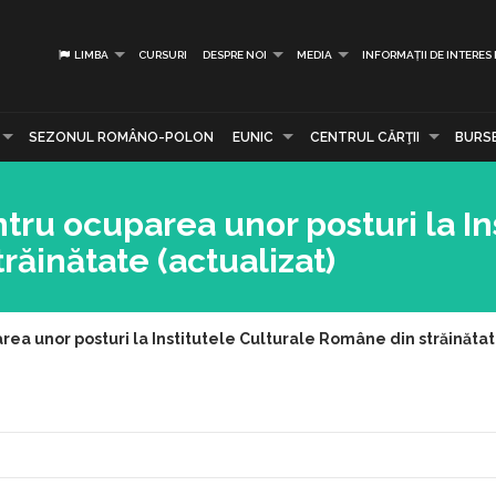
LIMBA
CURSURI
DESPRE NOI
MEDIA
INFORMAȚII DE INTERES
SEZONUL ROMÂNO-POLON
EUNIC
CENTRUL CĂRŢII
BURS
tru ocuparea unor posturi la In
răinătate (actualizat)
ea unor posturi la Institutele Culturale Române din străinătat