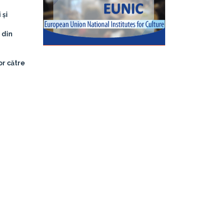
 și
 din
or către