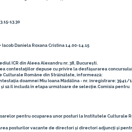
13.15-13.30
• Iacob Daniela Roxana Cristina 14.00-14.15
sediul ICR din Aleea Alexandru nr. 38, București.
ea contestaţiilor depuse cu privire la desfășurarea concursulu
ele Culturale Române din Străinătate, informează:
contestația doamnei
Miu Ioana Mădălina
- nr. ȋnregistrare: 3941/
u și să îl includă în etapa următoare de selecție.
Comisia pentru
sarelor pentru ocuparea unor posturi la Institutele Culturale
a posturilor vacante de directori și directori adjuncți și pent