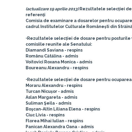
(actualizare 19 aprilie 2013)
Rezultatele selecției de 
referenți
Comisia de examinare a dosarelor pentru ocuparea p
cadrul Institutelor Culturale Românești din Străin
•Rezultatele selecției de dosare pentru posturile v
comisiile reunite ale Senatului:
Diamandi Saviana - respins
Românu Cătălina - admis
Voitovici Roxana Monica - admis
Boureanu Alexandru - respins
•Rezultatele selecției de dosare pentru ocuparea 
Moraru Alexandru - respins
Turcan Nicușor - admis
Aslan Margareta - admis
Suliman Şeila - admis
Boşcan-Altin Liliana Elena - respins
Ciuc Livia - respins
Florea Mihai Iulian - respins
Panican Alexandra Oana - admis