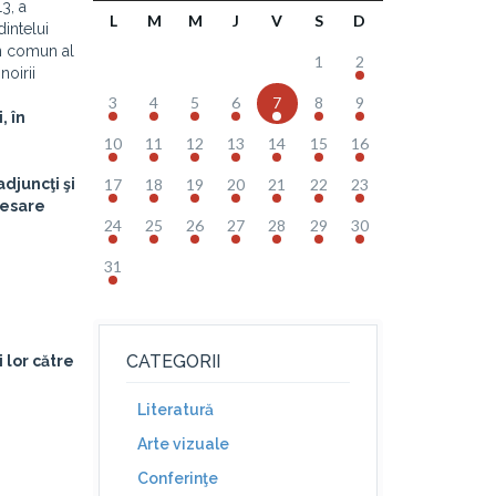
3, a
L
M
M
J
V
S
D
dintelui
in comun al
1
2
noirii
3
4
5
6
7
8
9
, în
10
11
12
13
14
15
16
djuncţi şi
17
18
19
20
21
22
23
cesare
24
25
26
27
28
29
30
31
CATEGORII
 lor către
Literatură
Arte vizuale
Conferinţe