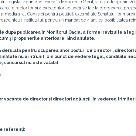
i legislativ prin publicarea în Monitorul Oficial, la data de 4 iunie 201
area directorilor și a directorilor adjuncți se fac la propunerea preșe
 și media și al Comisiei pentru politică externă ale Senatului, prin ord
 președintelui Institutului, pentru un mandat de 4 ani, cu posibilitatea reîn
 după publicarea în Monitorul Oficial a formei revizuite a legii
um și propunerile anterioare, fiind anulate.
derulată pentru ocuparea unor posturi de directori, directori a
răinătate nu a întrunit, din punct de vedere legal, condițiile ne
 concursul nu este valabil.
e.
vacante de director și directori adjuncți, în vederea trimiterii
e referenți: