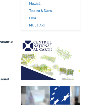
Muzică
Teatru & Dans
Film
MULTIART
 vacante
rsonal