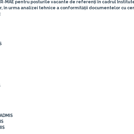
R-MAE pentru posturile vacante de referenți în cadrul Institut
ar, în urma analizei tehnice a conformității documentelor cu ce
:
S
S
 ADMIS
IS
MIS