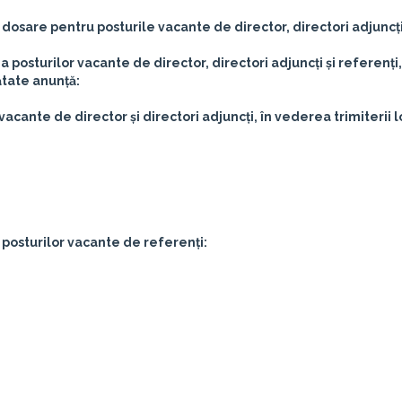
dosare pentru posturile vacante de director, directori adjuncți
osturilor vacante de director, directori adjuncți și referenți,
ătate anunță:
acante de director și directori adjuncți, în vederea trimiterii l
posturilor vacante de referenți: