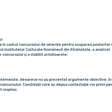
or
e în cadrul concursului de selecție pentru ocuparea posturilor
drul Institutelor Culturale Românești din Străinătate, a analizat
r concursului și a stabilit următoarele:
neîntemeiate, deoarece nu au prezentat argumente obiective, în
oncursului. Candidații care au depus contestație vor primi pe
t respinși.