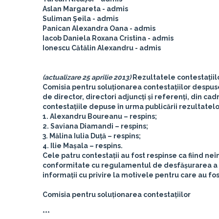
Aslan Margareta - admis
Suliman Şeila - admis
Panican Alexandra Oana - admis
Iacob Daniela Roxana Cristina - admis
Ionescu Cătălin Alexandru - admis
(actualizare 25 aprilie 2013)
Rezultatele contestațiil
Comisia pentru soluționarea contestațiilor despus
de director, directori adjuncți și referenți, din ca
contestațiile depuse în urma publicării rezultatelo
1. Alexandru Boureanu – respins;
2. Saviana Diamandi – respins;
3. Mălina Iulia Duță – respins;
4. Ilie Mașala – respins.
Cele patru contestații au fost respinse ca fiind 
conformitate cu regulamentul de desfășurarea a c
informații cu privire la motivele pentru care au fos
Comisia pentru soluționarea contestațiilor
***