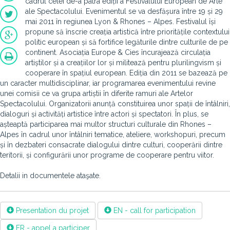
cadrul celei de-a patra ediții a Festivalului European de Arte
ale Spectacolului. Evenimentul se va desfășura între 19 și 29
mai 2011 în regiunea Lyon & Rhones – Alpes. Festivalul își
propune să înscrie creația artistică între prioritățile contextului
politic european și să fortifice legăturile dintre culturile de pe
continent. Asociația Europe & Cies încurajează circulația
artiștilor și a creațiilor lor și militează pentru plurilingvism și
cooperare în spațiul european. Ediția din 2011 se bazează pe
un caracter multidisciplinar, iar programarea evenimentului revine
unei comisii ce va grupa artiștii în diferite ramuri ale Artelor
Spectacolului. Organizatorii anunță constituirea unor spații de întâlniri,
dialoguri și activități artistice între actori și spectatori. În plus, se
așteaptă participarea mai multor structuri culturale din Rhones –
Alpes în cadrul unor întâlniri tematice, ateliere, workshopuri, precum
și în dezbateri consacrate dialogului dintre culturi, cooperării dintre
teritorii, și configurării unor programe de cooperare pentru viitor.
Detalii in documentele ataşate.
Presentation du projet
EN - call for participation
FR - appel a participer