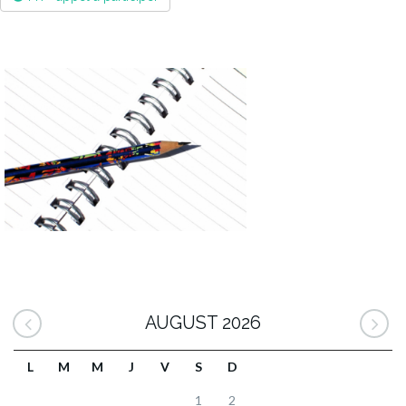
AUGUST 2026
L
M
M
J
V
S
D
1
2