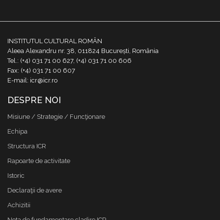
INSTITUTUL CULTURAL ROMÂN
Aleea Alexandru nr. 38, 011824 București, România
Tel.: (+4) 031 71 00 627, (+4) 031 71 00 606
Fax: (+4) 031 71 00 607
E-mail: icr@icr.ro
DESPRE NOI
Misiune / Strategie / Funcţionare
Echipa
Structura ICR
Rapoarte de activitate
Istoric
Declaraţii de avere
Achizitii
Nota de fundamentare cladire ICR