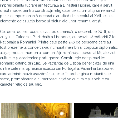
zilele noastre.
Biserica São Vicente
de Fora este considerată o
impresionantă lucrare arhitecturală a Dinastiei Filipine, care a servit
drept model pentru construcții religioase ce au urmat și se remarcă
printr-o impresionantă decorație artistică din secolul al XVII-lea, cu
elemente de azulejo baroc și picturi ale unor renumiți artiști.
Cel de-al doilea recital a avut loc
duminică, 4 decembrie 2016, ora
20.30, la Catedrala Patriarhală a Lisabonei, cu ocazia sărbătoririi Zilei
Naționale a României. Printre cele peste 250 de persoane care au
fost prezente la concert s-au numărat
membri ai corpului diplomatic,
atașați militari, membri ai comunității românești, personalități ale vieții
culturale și academice portugheze.
Construcție de tip bazilical
romanic datând din 1151, Sé Patriarcal de Lisboa beneficiază de una
dintre cele mai apreciate acustci din Portugalia.
Patriarhia Lisabonei,
care administrează așezământul, este, în prelungirea misiunii sale
sacre, promotoarea a numeroase inițiative culturale și sociale cu
caracter religios sau laic.