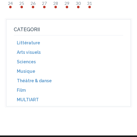
24
25
26
27
28
29
30
31
CATEGORII
Littérature
Arts visuels
Sciences
Musique
Théâtre & danse
Film
MULTIART