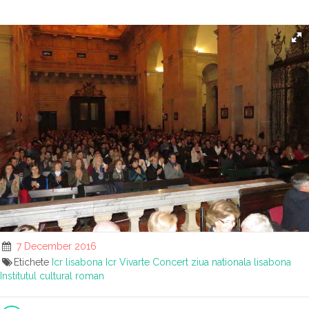
7 December 2016
Etichete
Icr lisabona
Icr
Vivarte
Concert ziua nationala lisabona
Institutul cultural roman