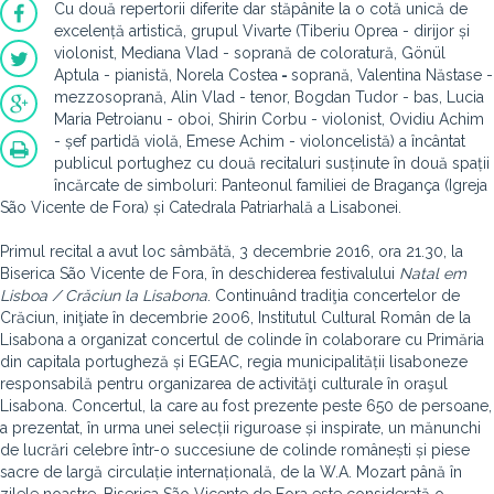
Cu două repertorii diferite dar stăpânite la o cotă unică de
excelență artistică, grupul Vivarte (
Tiberiu Oprea - dirijor și
violonist,
Mediana Vlad - soprană de coloratură, Gönül
Aptula - pianistă, Norela Costea
-
soprană, Valentina Năstase -
mezzosoprană, Alin Vlad - tenor, Bogdan Tudor - bas, Lucia
Maria Petroianu - oboi, Shirin Corbu - violonist, Ovidiu Achim
- șef partidă violă, Emese Achim - violoncelistă)
a încântat
publicul portughez cu două recitaluri susținute în două spații
încărcate de simboluri: Panteonul familiei de Bragança (Igreja
São Vicente de Fora) și
Catedrala Patriarhală a Lisabonei.
Primul recital a avut loc sâmbătă, 3 decembrie 2016, ora
21.30, la
Biserica São Vicente de Fora,
în deschiderea festivalului
Natal em
Lisboa / Crăciun la Lisabona
. Continuând tradiţia concertelor de
Crăciun, iniţiate în decembrie 2006, Institutul Cultural Român de la
Lisabona a organizat concertul de colinde în colaborare cu Primăria
din capitala portugheză și EGEAC, regia municipalității lisaboneze
responsabilă pentru organizarea de activităţi culturale în oraşul
Lisabona. Concertul, la care au fost prezente peste 650 de persoane,
a prezentat, în urma unei selecții riguroase și inspirate, un mănunchi
de lucrări celebre într-o succesiune de colinde românești și piese
sacre de largă circulație internațională, de la W.A. Mozart până în