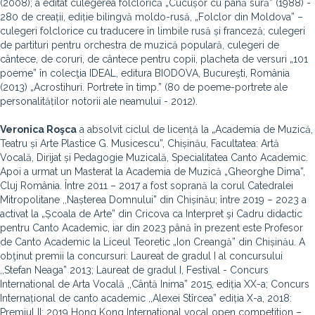
(2008); a editat culegerea folclorică „Cucușor cu pană sură” (1988) -
280 de creații, ediție bilingvă moldo-rusă, „Folclor din Moldova” –
culegeri folclorice cu traducere în limbile rusă și franceză; culegeri
de partituri pentru orchestra de muzică populară, culegeri de
cântece, de coruri, de cântece pentru copii, placheta de versuri „101
poeme” în colecţia IDEAL, editura BIODOVA, Bucureşti, România
(2013) „Acrostihuri. Portrete în timp.” (80 de poeme-portrete ale
personalităților notorii ale neamului - 2012).
Veronica Roşca
a absolvit ciclul de licență la „Academia de Muzică,
Teatru și Arte Plastice G. Musicescu”, Chișinău, Facultatea: Artă
Vocală, Dirijat și Pedagogie Muzicală, Specialitatea Canto Academic.
Apoi a urmat un Masterat la Academia de Muzică „Gheorghe Dima”,
Cluj România. Între 2011 – 2017 a fost soprană la corul Catedralei
Mitropolitane ,,Nașterea Domnului” din Chișinău; între 2019 – 2023 a
activat la „Școala de Arte” din Cricova ca Interpret şi Cadru didactic
pentru Canto Academic, iar din 2023 până în prezent este Profesor
de Canto Academic la Liceul Teoretic „Ion Creangă” din Chișinău. A
obţinut premii la concursuri: Laureat de gradul I al concursului
,,Stefan Neaga” 2013; Laureat de gradul I, Festival - Concurs
International de Arta Vocală ,,Cântă Inima” 2015, ediția XX-a; Concurs
Internațional de canto academic ,,Alexei Stîrcea” ediția X-a, 2018:
Premiul II; 2019 Hong Kong International vocal open competition –