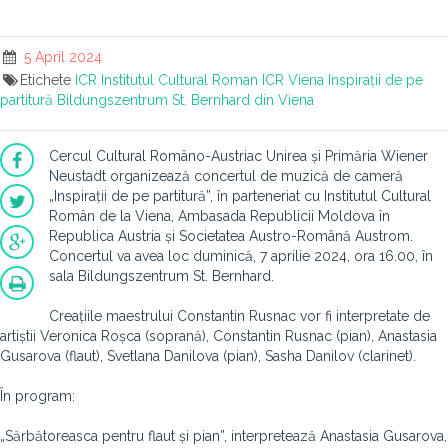
5 April 2024
Etichete
ICR
Institutul Cultural Roman
ICR Viena
Inspirații de pe
partitură
Bildungszentrum St. Bernhard din Viena
Cercul Cultural Româno-Austriac Unirea și Primăria Wiener
Neustadt organizează concertul de muzică de cameră
„Inspirații de pe partitură”, în parteneriat cu Institutul Cultural
Român de la Viena, Ambasada Republicii Moldova în
Republica Austria și Societatea Austro-Română Austrom.
Concertul va avea loc duminică, 7 aprilie 2024, ora 16.00, în
sala Bildungszentrum St. Bernhard.
Creațiile maestrului Constantin Rusnac vor fi interpretate de
artiștii Veronica Roșca (soprană), Constantin Rusnac (pian), Anastasia
Gusarova (flaut), Svetlana Danilova (pian), Sasha Danilov (clarinet).
În program:
„Sărbătoreasca pentru flaut și pian”, interpretează Anastasia Gusarova,