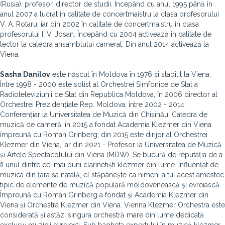
(Rusia), profesor, director de studii. Începând cu anul 1995 până în
anul 2007 a lucrat în calitate de concertmaistru la clasa profesorului
V. A. Rotaru, iar din 2002 în calitate de concertmaistru în clasa
profesorului I. V. Josan. Începând cu 2004 activează în calitate de
lector la catedra ansamblului cameral. Din anul 2014 activează la
Viena.
Sasha Danilov
este născut în Moldova în 1976 și stabilit la Viena.
Între 1998 - 2000 este solist al Orchestrei Simfonice de Stat a
Radioteleviziunii de Stat din Republica Moldova; în 2006 director al
Orchestrei Prezidențiale Rep. Moldova; între 2002 - 2014
Conferențiar la Universitatea de Muzică din Chișinău, Catedra de
muzică de cameră; în 2015 a fondat Academia Klezmer din Viena
împreună cu Roman Grinberg; din 2015 este dirijor al Orchestrei
Klezmer din Viena, iar din 2021 - Profesor la Universitatea de Muzică
și Artele Spectacolului din Viena (MDW). Se bucură de reputația de a
fi unul dintre cei mai buni clarinetiști klezmer din lume. Influențat de
muzica din țara sa natală, el stăpânește ca nimeni altul acest amestec
tipic de elemente de muzică populară moldovenească și evreiască.
Împreună cu Roman Grinberg a fondat și Academia Klezmer din
Viena și Orchestra Klezmer din Viena. Vienna Klezmer Orchestra este
considerată și astăzi singura orchestră mare din lume dedicată