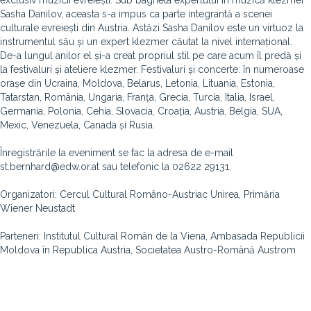
exclusiv muzicii evreiești. Sub bagheta expertului în muzică klezmer
Sasha Danilov, aceasta s-a impus ca parte integrantă a scenei
culturale evreiești din Austria. Astăzi Sasha Danilov este un virtuoz la
instrumentul său și un expert klezmer căutat la nivel internațional.
De-a lungul anilor el și-a creat propriul stil pe care acum îl predă și
la festivaluri și ateliere klezmer. Festivaluri și concerte: în numeroase
orașe din Ucraina, Moldova, Belarus, Letonia, Lituania, Estonia,
Tatarstan, România, Ungaria, Franța, Grecia, Turcia, Italia, Israel,
Germania, Polonia, Cehia, Slovacia, Croația, Austria, Belgia, SUA,
Mexic, Venezuela, Canada și Rusia.
Înregistrările la eveniment se fac la adresa de e-mail
st.bernhard@edw.or.at sau telefonic la 02622 29131.
Organizatori: Cercul Cultural Româno-Austriac Unirea, Primăria
Wiener Neustadt
Parteneri: Institutul Cultural Român de la Viena, Ambasada Republicii
Moldova în Republica Austria, Societatea Austro-Română Austrom