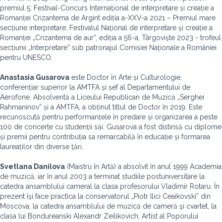
premiul 5; Festival-Concurs Internațional de interpretare și creație a
Romanței Crizantema de Argint ediția a-XXV-a 2021 – Premiul mare
secțiune interpretare; Festivalul Național de interpretare și creație a
Romanței „Crizantema de aur”, ediția a 56-a, Târgoviște 2023 - trofeul
secțiunii „Interpretare” sub patronajul Comisiei Naționale a României
pentru UNESCO.
Anastasia Gusarova
este Doctor în Arte și Culturologie,
conferențiar superior la AMTFA și șef al Departamentului de
Aerofone. Absolventă a Liceului Republican de Muzică „Serghei
Rahmaninov” și a AMTFA, a obținut titlul de Doctor în 2019. Este
recunoscută pentru performanțele în predare și organizarea a peste
100 de concerte cu studenții săi. Gusarova a fost distinsă cu diplome
și premii pentru contribuția sa remarcabilă în educație și formarea
laureaților din diverse țări.
Svetlana Danilova
(Maistru în Artă) a absolvit în anul 1999 Academia
de muzică, iar în anul 2003 a terminat studiile postuniversitare la
catedra ansamblului cameral la clasa profesorului Vladimir Rotaru. În
prezent îşi face practica la conservatorul „Piotr Ilici Ceaikovski” din
Moscova, la catedra ansamblului de muzică de cameră şi cvartet, la
clasa lui Bondureanski Alexandr Zeilikovich, Artist al Poporului