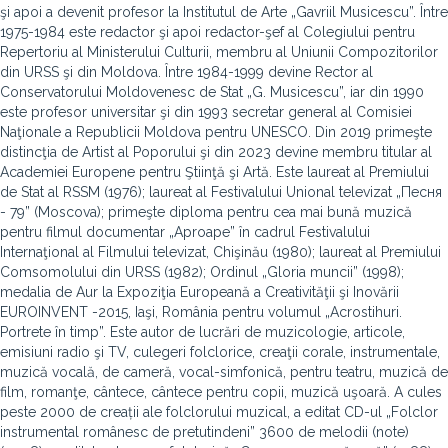
şi apoi a devenit profesor la Institutul de Arte „Gavriil Musicescu”. Între
1975-1984 este redactor şi apoi redactor-şef al Colegiului pentru
Repertoriu al Ministerului Culturii, membru al Uniunii Compozitorilor
din URSS şi din Moldova. Între 1984-1999 devine Rector al
Conservatorului Moldovenesc de Stat „G. Musicescu”, iar din 1990
este profesor universitar şi din 1993 secretar general al Comisiei
Naţionale a Republicii Moldova pentru UNESCO. Din 2019 primeşte
distincţia de Artist al Poporului şi din 2023 devine membru titular al
Academiei Europene pentru Ştiinţă şi Artă. Este laureat al Premiului
de Stat al RSSM (1976); laureat al Festivalului Unional televizat „Песня
- 79” (Moscova); primeşte diploma pentru cea mai bună muzică
pentru filmul documentar „Aproape” în cadrul Festivalului
Internaţional al Filmului televizat, Chişinău (1980); laureat al Premiului
Comsomolului din URSS (1982); Ordinul „Gloria muncii” (1998);
medalia de Aur la Expoziţia Europeană a Creativităţii şi Inovării
EUROINVENT -2015, Iaşi, România pentru volumul „Acrostihuri.
Portrete în timp”. Este autor de lucrări de muzicologie, articole,
emisiuni radio şi TV, culegeri folclorice, creaţii corale, instrumentale,
muzică vocală, de cameră, vocal-simfonică, pentru teatru, muzică de
film, romanţe, cântece, cântece pentru copii, muzică uşoară. A cules
peste 2000 de creații ale folclorului muzical, a editat CD-ul „Folclor
instrumental românesc de pretutindeni” 3600 de melodii (note)