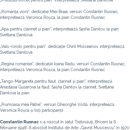
„Preludiu-bocet pentru pian” interpretează Svetlana Danilova
„Romanța viorii”, dedicație Miei Braia, versuri Constantin Rusnac,
interpretează Veronica Roșca, la pian Constantin Rusnac
„Apa pentru clarinet și pian”, interpretează Sasha Danilov, la pian
Svetlana Danilova
„Vals-rondo pentru pian”, dedicație Chiril Molceanov, interpretează
Svetlana Danilova
„Regina romanței”, dedicație Ioana Radu, versuri Constantin Rusnac,
interpretează Veronica Roșca, la pian Constantin Rusnac
„Tango-Margareta pentru flaut, clarinet și pian”, interpretează
Anastasia Gusarova la flaut, Sasha Danilov la clarinet, Svetlana
Danilova la pian
„Frumoasa mea Patrie”, versuri Gheorghe Vodă, interpretează
Veronica Roșca și toți participanții
Constantin Rusnac
s-a născut în satul Trebisăuţi, Briceni la 6
februarie 1948. A absolvit Institutul de Arte „Gavriil Musicescu” în 1970