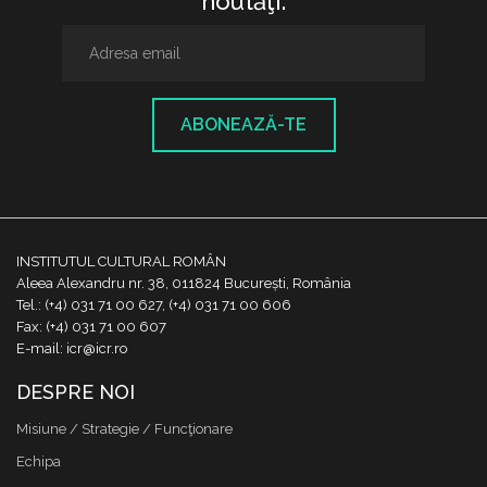
noutăţi.
ABONEAZĂ-TE
INSTITUTUL CULTURAL ROMÂN
Aleea Alexandru nr. 38, 011824 București, România
Tel.: (+4) 031 71 00 627, (+4) 031 71 00 606
Fax: (+4) 031 71 00 607
E-mail: icr@icr.ro
DESPRE NOI
Misiune / Strategie / Funcţionare
Echipa