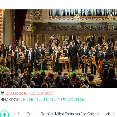
12 June 2016 - 12 June 2016
Etichete
ICR Chisinau
Chisinau Youth Orchestra
Insitutul Cultural Român „Mihai Eminescu" la Chişinău sprijină