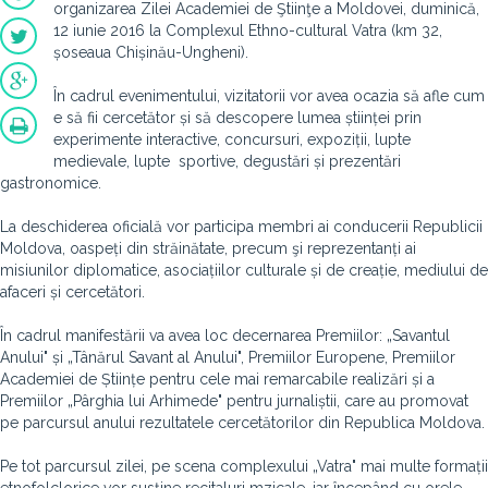
organizarea Zilei Academiei de Ştiinţe a Moldovei, duminică,
12 iunie 2016 la Complexul Ethno-cultural Vatra (km 32,
șoseaua Chișinău-Ungheni).
În cadrul evenimentului, vizitatorii vor avea ocazia să afle cum
e să fii cercetător și să descopere lumea științei prin
experimente interactive, concursuri, expoziții, lupte
medievale, lupte sportive, degustări și prezentări
gastronomice.
La deschiderea oficială vor participa membri ai conducerii Republicii
Moldova, oaspeți din străinătate, precum şi reprezentanți ai
misiunilor diplomatice, asociațiilor culturale și de creație, mediului de
afaceri și cercetători.
În cadrul manifestării va avea loc decernarea Premiilor: „Savantul
Anului" și „Tânărul Savant al Anului", Premiilor Europene, Premiilor
Academiei de Științe pentru cele mai remarcabile realizări și a
Premiilor „Pârghia lui Arhimede" pentru jurnaliștii, care au promovat
pe parcursul anului rezultatele cercetătorilor din Republica Moldova.
Pe tot parcursul zilei, pe scena complexului „Vatra" mai multe formații