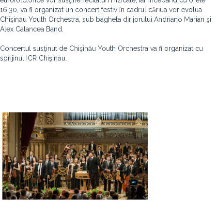
etnofolclorice vor susţine recitaluri mzicale, iar începând cu orele
16.30, va fi organizat un concert festiv în cadrul căriua vor evolua
Chişinău Youth Orchestra, sub bagheta dirijorului Andriano Marian şi
Alex Calancea Band.
Concertul susţinut de Chişinău Youth Orchestra va fi organizat cu
sprijinul ICR Chişinău.