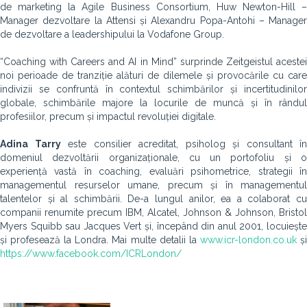
de marketing la Agile Business Consortium, Huw Newton-Hill –
Manager dezvoltare la Attensi și Alexandru Popa-Antohi – Manager
de dezvoltare a leadershipului la Vodafone Group.
“Coaching with Careers and AI in Mind” surprinde Zeitgeistul acestei
noi perioade de tranziție alături de dilemele și provocările cu care
indivizii se confruntă în contextul schimbărilor și incertitudinilor
globale, schimbările majore la locurile de muncă și în rândul
profesiilor, precum și impactul revoluției digitale.
Adina Tarry
este consilier acreditat, psiholog și consultant în
domeniul dezvoltării organizaționale, cu un portofoliu și o
experiență vastă în coaching, evaluări psihometrice, strategii în
managementul resurselor umane, precum și în managementul
talentelor și al schimbării. De-a lungul anilor, ea a colaborat cu
companii renumite precum IBM, Alcatel, Johnson & Johnson, Bristol
Myers Squibb sau Jacques Vert și, începând din anul 2001, locuiește
și profesează la Londra. Mai multe detalii la
www.icr-london.co.uk
ș
https://www.facebook.com/ICRLondon/