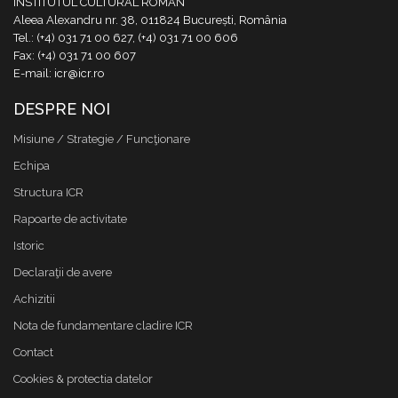
INSTITUTUL CULTURAL ROMÂN
Aleea Alexandru nr. 38, 011824 București, România
Tel.: (+4) 031 71 00 627, (+4) 031 71 00 606
Fax: (+4) 031 71 00 607
E-mail: icr@icr.ro
DESPRE NOI
Misiune / Strategie / Funcţionare
Echipa
Structura ICR
Rapoarte de activitate
Istoric
Declaraţii de avere
Achizitii
Nota de fundamentare cladire ICR
Contact
Cookies & protectia datelor