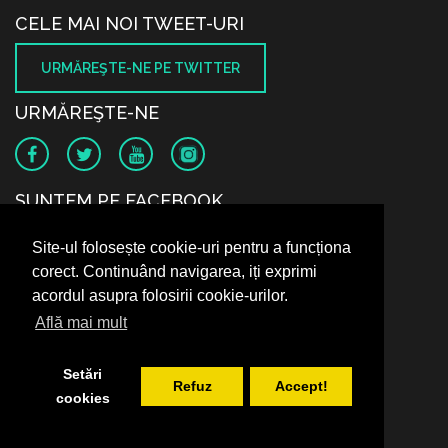
CELE MAI NOI TWEET-URI
URMĂREŞTE-NE PE TWITTER
URMĂREŞTE-NE
SUNTEM PE FACEBOOK
Site-ul folosește cookie-uri pentru a funcționa
corect. Continuând navigarea, iți exprimi
acordul asupra folosirii cookie-urilor.
Află mai mult
Setări
Refuz
Accept!
cookies