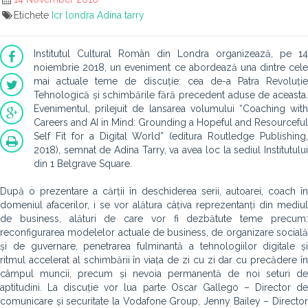
Etichete
Icr londra
Adina tarry
Institutul Cultural Român din Londra organizează, pe 14
noiembrie 2018, un eveniment ce abordează una dintre cele
mai actuale teme de discuție: cea de-a Patra Revoluție
Tehnologică și schimbările fără precedent aduse de aceasta.
Evenimentul, prilejuit de lansarea volumului “Coaching with
Careers and AI in Mind: Grounding a Hopeful and Resourceful
Self Fit for a Digital World” (editura Routledge Publishing,
2018), semnat de Adina Tarry, va avea loc la sediul Institutului
din 1 Belgrave Square.
După o prezentare a cărții în deschiderea serii, autoarei, coach în
domeniul afacerilor, i se vor alătura câțiva reprezentanți din mediul
de business, alături de care vor fi dezbătute teme precum:
reconfigurarea modelelor actuale de business, de organizare socială
și de guvernare, penetrarea fulminantă a tehnologiilor digitale și
ritmul accelerat al schimbării în viața de zi cu zi dar cu precădere în
câmpul muncii, precum și nevoia permanentă de noi seturi de
aptitudini. La discuție vor lua parte Oscar Gallego – Director de
comunicare și securitate la Vodafone Group, Jenny Bailey – Director