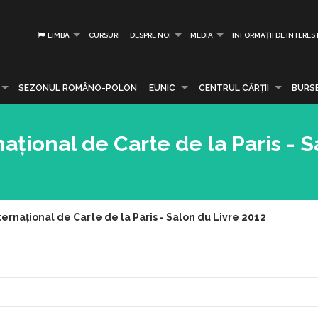
LIMBA
CURSURI
DESPRE NOI
MEDIA
INFORMAȚII DE INTERES
SEZONUL ROMÂNO-POLON
EUNIC
CENTRUL CĂRŢII
BURS
ațional de Carte de la Paris - 
ernațional de Carte de la Paris - Salon du Livre 2012