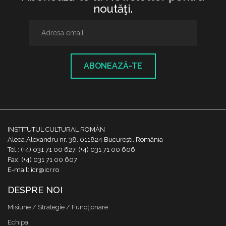
noutăţi.
ABONEAZĂ-TE
INSTITUTUL CULTURAL ROMÂN
Aleea Alexandru nr. 38, 011824 București, România
Tel.: (+4) 031 71 00 627, (+4) 031 71 00 606
Fax: (+4) 031 71 00 607
E-mail: icr@icr.ro
DESPRE NOI
Misiune / Strategie / Funcţionare
Echipa