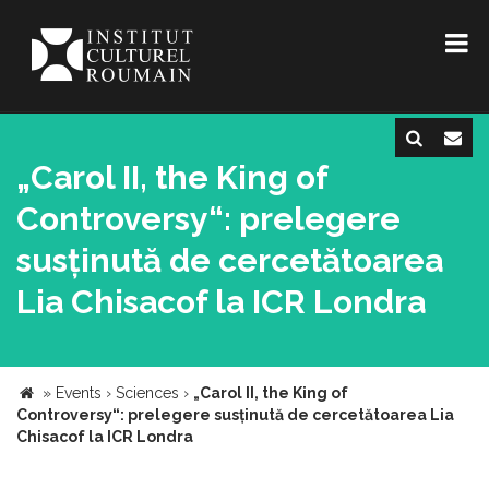
„Carol II, the King of
Controversy“: prelegere
susținută de cercetătoarea
Lia Chisacof la ICR Londra
»
Events
›
Sciences
›
„Carol II, the King of
Controversy“: prelegere susținută de cercetătoarea Lia
Chisacof la ICR Londra