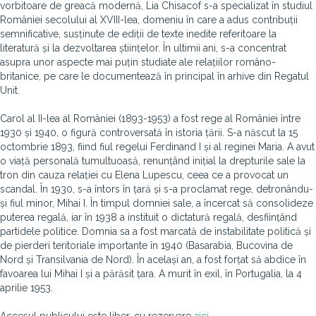
vorbitoare de greacă modernă, Lia Chisacof s-a specializat în studiul
României secolului al XVIII-lea, domeniu în care a adus contribuții
semnificative, susținute de ediții de texte inedite referitoare la
literatură și la dezvoltarea științelor. În ultimii ani, s-a concentrat
asupra unor aspecte mai puțin studiate ale relațiilor româno-
britanice, pe care le documentează în principal în arhive din Regatul
Unit.
Carol al II-lea al României (1893-1953) a fost rege al României între
1930 și 1940, o figură controversată în istoria țării. S-a născut la 15
octombrie 1893, fiind fiul regelui Ferdinand I și al reginei Maria. A avut
o viață personală tumultuoasă, renunțând inițial la drepturile sale la
tron din cauza relației cu Elena Lupescu, ceea ce a provocat un
scandal. În 1930, s-a întors în țară și s-a proclamat rege, detronându-
și fiul minor, Mihai I. În timpul domniei sale, a încercat să consolideze
puterea regală, iar în 1938 a instituit o dictatură regală, desființând
partidele politice. Domnia sa a fost marcată de instabilitate politică și
de pierderi teritoriale importante în 1940 (Basarabia, Bucovina de
Nord și Transilvania de Nord). În același an, a fost forțat să abdice în
favoarea lui Mihai I și a părăsit țara. A murit în exil, în Portugalia, la 4
aprilie 1953.