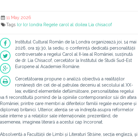
11 May 2026
Tags
Icr
Icr londra
Regele carol al doilea
Lia chisacof
Institutul Cultural Român de la Londra organizează joi, 14 mai
2026, ora 19:30, la sediu, o conferință dedicată personalității
controversate a regelui Carol al II-lea al României, susținută
de dr. Lia Chisacof, cercetător la Institutul de Studii Sud-Est
Europene al Academiei Române.
Cercetătoarea propune o analiză obiectivă a realităților
românești din cel de-al patrulea deceniu al secolului al XX-
lea; evitând elementele defăimătoare, personalitatea regelui
va fi reconstituită pornind de la opiniile contemporanilor săi din afara
României, printre care membri ai diferitelor familii regale europene și
diplomați britanici. Ulterior, atenția se va îndrepta asupra reformelor
sale interne și a relațiilor sale internaționale, prezentând, de
asemenea, imaginea literară a acestui cap încoronat.
Absolventă a Facultății de Limbi și Literaturi Străine, secția engleză, și