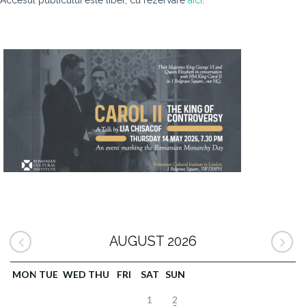
Accesul publicului este liber, cu rezervare
aici
.
AUGUST 2026
MON
TUE
WED
THU
FRI
SAT
SUN
1
2