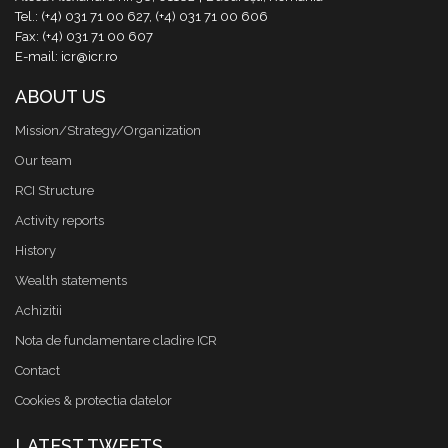
Tel.: (+4) 031 71 00 627, (+4) 031 71 00 606
Fax: (+4) 031 71 00 607
E-mail: icr@icr.ro
ABOUT US
Mission/Strategy/Organization
Our team
RCI Structure
Activity reports
History
Wealth statements
Achizitii
Nota de fundamentare cladire ICR
Contact
Cookies & protectia datelor
LATEST TWEETS