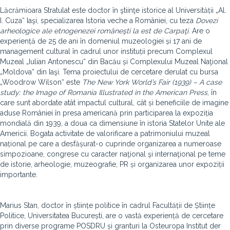
Lăcrămioara Stratulat este doctor în ştiinţe istorice al Universității „Al.
I. Cuza“ Iaşi, specializarea Istoria veche a României, cu teza
Dovezi
arheologice ale etnogenezei româneşti la est de Carpaţi
. Are o
experiență de 25 de ani în domeniul muzeologiei și 17 ani de
management cultural în cadrul unor instituții precum Complexul
Muzeal „Iulian Antonescu“ din Bacău și Complexului Muzeal Naţional
„Moldova“ din Iaşi. Tema proiectului de cercetare derulat cu bursa
„Woodrow Wilson“ este
The New York World’s Fair (1939) – A case
study: the Image of Romania Illustrated in the American Press
, în
care sunt abordate atât impactul cultural, cât și beneficiile de imagine
aduse României în presa americană prin participarea la expoziția
mondială din 1939, a doua ca dimensiune în istoria Statelor Unite ale
Americii. Bogata activitate de valorificare a patrimoniului muzeal
național pe care a desfășurat-o cuprinde organizarea a numeroase
simpozioane, congrese cu caracter naţional şi internaţional pe teme
de istorie, arheologie, muzeografie, PR și organizarea unor expoziții
importante.
Marius Stan, doctor în științe politice în cadrul Facultății de Științe
Politice, Universitatea București, are o vastă experiență de cercetare
prin diverse programe POSDRU și granturi la Osteuropa Institut der