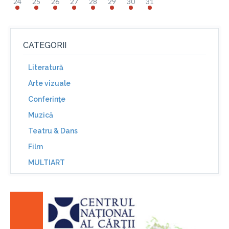
24
25
26
27
28
29
30
31
CATEGORII
Literatură
Arte vizuale
Conferinţe
Muzică
Teatru & Dans
Film
MULTIART