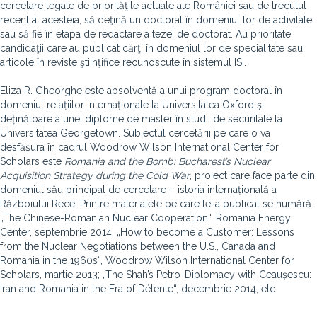
cercetare legate de priorităţile actuale ale României sau de trecutul
recent al acesteia, să deţină un doctorat în domeniul lor de activitate
sau să fie în etapa de redactare a tezei de doctorat. Au prioritate
candidaţii care au publicat cărţi în domeniul lor de specialitate sau
articole în reviste ştiinţifice recunoscute în sistemul ISI.
Eliza R. Gheorghe este absolventă a unui program doctoral în
domeniul relațiilor internaționale la Universitatea Oxford și
deținătoare a unei diplome de master în studii de securitate la
Universitatea Georgetown. Subiectul cercetării pe care o va
desfășura în cadrul Woodrow Wilson International Center for
Scholars este
Romania and the Bomb: Bucharest’s Nuclear
Acquisition Strategy during the Cold War
, proiect care face parte din
domeniul său principal de cercetare – istoria internațională a
Războiului Rece. Printre materialele pe care le-a publicat se numără:
„The Chinese-Romanian Nuclear Cooperation“, Romania Energy
Center, septembrie 2014; „How to become a Customer: Lessons
from the Nuclear Negotiations between the U.S., Canada and
Romania in the 1960s“, Woodrow Wilson International Center for
Scholars, martie 2013; „The Shah’s Petro-Diplomacy with Ceaușescu:
Iran and Romania in the Era of Détente“, decembrie 2014, etc.