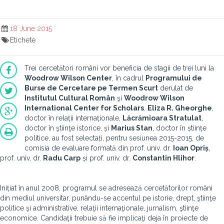
18 June 2015
Etichete
Trei cercetători români vor beneficia de stagii de trei luni la
Woodrow Wilson Center
, în cadrul
Programului de
Burse de Cercetare pe Termen Scurt
derulat de
Institutul Cultural Român
şi
Woodrow Wilson
International Center for Scholars
.
Eliza R. Gheorghe
,
doctor în relații internaționale,
Lăcrămioara Stratulat
,
doctor în ştiinţe istorice, și
Marius Stan
, doctor în științe
politice, au fost selectați, pentru sesiunea 2015-2015, de
comisia de evaluare formată din prof. univ. dr.
Ioan Opriș
,
prof. univ. dr.
Radu Carp
și prof. univ. dr.
Constantin Hlihor
.
Inițiat în anul 2008, programul se adresează cercetătorilor români
din mediul universitar, punându-se accentul pe istorie, drept, ştiinţe
politice şi administrative, relaţii internaţionale, jurnalism, ştiinţe
economice. Candidaţii trebuie să fie implicaţi deja în proiecte de