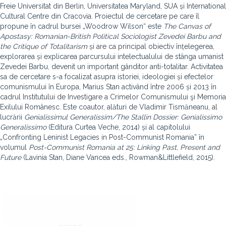
Freie Universitat din Berlin, Universitatea Maryland, SUA și International
Cultural Centre din Cracovia. Proiectul de cercetare pe care îl
propune în cadrul bursei „Woodrow Wilson“ este
The Canvas of
Apostasy: Romanian-British Political Sociologist Zevedei Barbu and
the Critique of Totalitarism
și are ca principal obiectiv înțelegerea,
explorarea și explicarea parcursului intelectualului de stânga umanist
Zevedei Barbu, devenit un important gânditor anti-totalitar. Activitatea
sa de cercetare s-a focalizat asupra istoriei, ideologiei și efectelor
comunismului în Europa, Marius Stan activând între 2006 și 2013 în
cadrul Institutului de Investigare a Crimelor Comunismului şi Memoria
Exilului Românesc. Este coautor, alături de Vladimir Tismăneanu, al
lucrării
Genialissimul Generalissim/The Stallin Dossier: Genialissimo
Generalissimo
(Editura Curtea Veche, 2014) și al capitolului
„Confronting Leninist Legacies in Post-Communist Romania” în
volumul
Post-Communist Romania at 25: Linking Past, Present and
Future
(Lavinia Stan, Diane Vancea eds., Rowman&Littlefield, 2015).