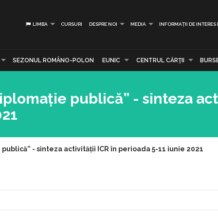
LIMBA
CURSURI
DESPRE NOI
MEDIA
INFORMAȚII DE INTERES
SEZONUL ROMÂNO-POLON
EUNIC
CENTRUL CĂRŢII
BURS
plomație publică” - sinteza acti
021
ublică” - sinteza activității ICR în perioada 5-11 iunie 2021