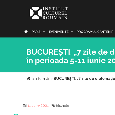
PARIS
EVENIMENTE
PROGRAMUL CANTEMIR
BUCUREȘTI. „7 zile de di
în perioada 5-11 iunie 2
»
Informări
›
BUCUREȘTI. „7 zile de diplomație p
11 June 2021
Etichete