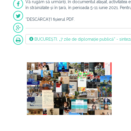
Vă rugăm să urmăriți, în documentul atașat, activitatea ec
în străinătate și în țară, în perioada 5-11 iunie 2021. Pen
*DESCĂRCAȚI fișierul PDF.
BUCUREȘTI. „7 zile de diplomație publică” - sinteza a