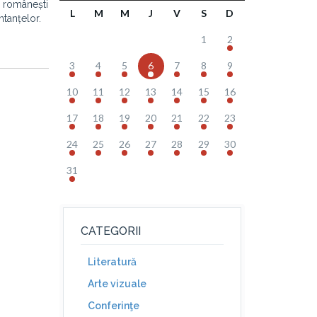
ei românești
L
M
M
J
V
S
D
ntanțelor.
1
2
3
4
5
6
7
8
9
10
11
12
13
14
15
16
17
18
19
20
21
22
23
24
25
26
27
28
29
30
31
CATEGORII
Literatură
Arte vizuale
Conferinţe