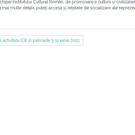
hipei Institutului Cultural Român, de promovare a culturii și civilizați
tru mai multe detalii, puteți accesa și rețelele de socializare ale repreze
ctivității ICR în perioada 5-11 iunie 2021