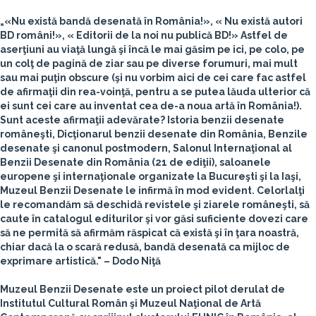
„«Nu există bandă desenată în România!», « Nu există autori
BD români!», « Editorii de la noi nu publică BD!» Astfel de
aserţiuni au viaţă lungă şi încă le mai găsim pe ici, pe colo, pe
un colţ de pagină de ziar sau pe diverse forumuri, mai mult
sau mai puţin obscure (şi nu vorbim aici de cei care fac astfel
de afirmaţii din rea-voinţă, pentru a se putea lăuda ulterior că
ei sunt cei care au inventat cea de-a noua artă în România!).
Sunt aceste afirmaţii adevărate? Istoria benzii desenate
româneşti, Dicţionarul benzii desenate din România, Benzile
desenate şi canonul postmodern, Salonul Internaţional al
Benzii Desenate din România (21 de ediţii), saloanele
europene şi internaţionale organizate la Bucureşti şi la Iaşi,
Muzeul Benzii Desenate le infirmă în mod evident. Celorlalţi
le recomandăm să deschidă revistele şi ziarele româneşti, să
caute în catalogul editurilor şi vor găsi suficiente dovezi care
să ne permită să afirmăm răspicat că există şi în ţara noastră,
chiar dacă la o scară redusă, bandă desenată ca mijloc de
exprimare artistică." –
Dodo Niţă
Muzeul Benzii Desenate este un proiect pilot derulat de
Institutul Cultural Român şi Muzeul Naţional de Artă