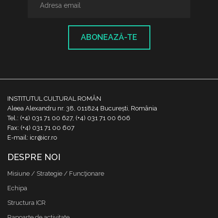
ABONEAZĂ-TE
INSTITUTUL CULTURAL ROMÂN
Aleea Alexandru nr. 38, 011824 București, România
Tel.: (+4) 031 71 00 627, (+4) 031 71 00 606
Fax: (+4) 031 71 00 607
E-mail: icr@icr.ro
DESPRE NOI
Misiune / Strategie / Funcţionare
Echipa
Structura ICR
Rapoarte de activitate