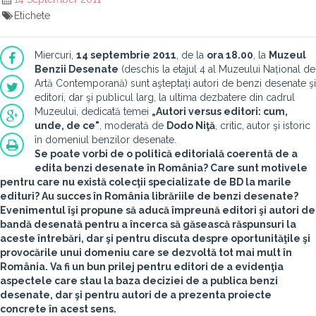
Etichete
Miercuri,
14 septembrie 2011
, de la
ora 18.00
, la
Muzeul
Benzii Desenate
(deschis la etajul 4 al Muzeului Național de
Artă Contemporană) sunt aşteptaţi autori de benzi desenate şi
editori, dar şi publicul larg, la ultima dezbatere din cadrul
Muzeului, dedicată temei
„Autori versus editori: cum,
unde, de ce"
, moderată de
Dodo Niţă
, critic, autor şi istoric
în domeniul benzilor desenate.
Se poate vorbi de o politică editorială coerentă de a
edita benzi desenate în România? Care sunt motivele
pentru care nu există colecţii specializate de BD la marile
edituri? Au succes în România librăriile de benzi desenate?
Evenimentul îşi propune să aducă împreună editori şi autori de
bandă desenată pentru a încerca să găsească răspunsuri la
aceste întrebări, dar şi pentru discuta despre oportunităţile şi
provocările unui domeniu care se dezvoltă tot mai mult în
România. Va fi un bun prilej pentru editori de a evidenţia
aspectele care stau la baza deciziei de a publica benzi
desenate, dar şi pentru autori de a prezenta proiecte
concrete în acest sens.