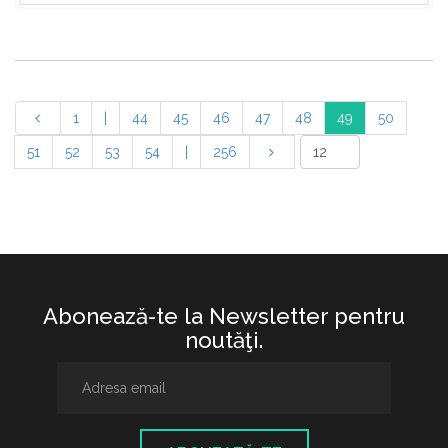
1
|
44
45
46
47
48
49
50
51
52
53
54
|
256
Abonează-te la Newsletter pentru
noutăţi.