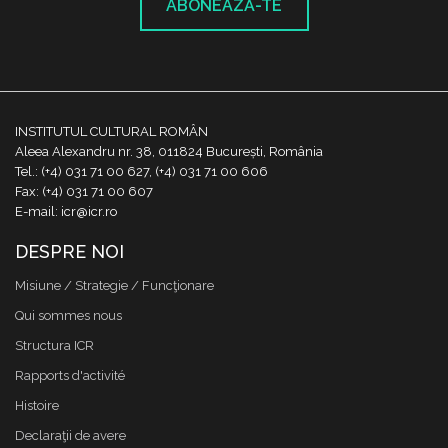
ABONEAZĂ-TE
INSTITUTUL CULTURAL ROMÂN
Aleea Alexandru nr. 38, 011824 București, România
Tel.: (+4) 031 71 00 627, (+4) 031 71 00 606
Fax: (+4) 031 71 00 607
E-mail: icr@icr.ro
DESPRE NOI
Misiune / Strategie / Funcţionare
Qui sommes nous
Structura ICR
Rapports d'activité
Histoire
Declaraţii de avere