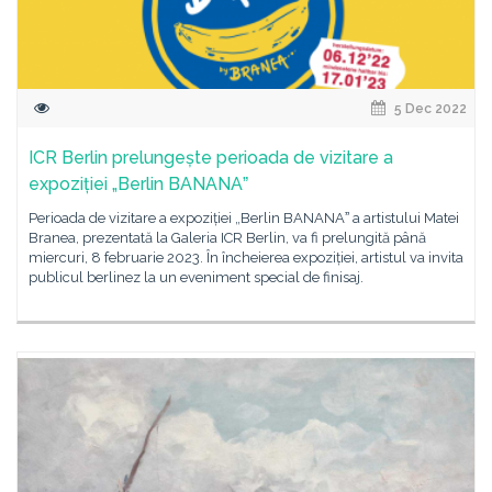
5 Dec 2022
ICR Berlin prelungește perioada de vizitare a
expoziției „Berlin BANANAˮ
Perioada de vizitare a expoziției „Berlin BANANAˮ a artistului Matei
Branea, prezentată la Galeria ICR Berlin, va fi prelungită până
miercuri, 8 februarie 2023. În încheierea expoziției, artistul va invita
publicul berlinez la un eveniment special de finisaj.