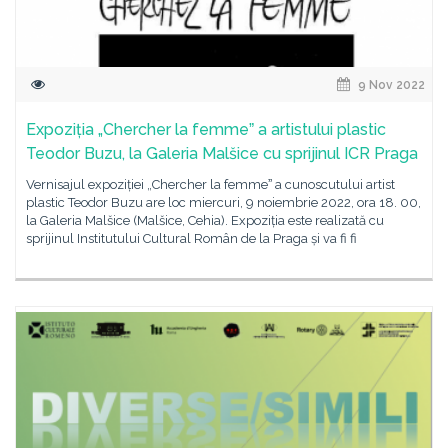
9 Nov 2022
Expoziția „Chercher la femmeˮ a artistului plastic
Teodor Buzu, la Galeria Malšice cu sprijinul ICR Praga
Vernisajul expoziției „Chercher la femmeˮ a cunoscutului artist
plastic Teodor Buzu are loc miercuri, 9 noiembrie 2022, ora 18. 00,
la Galeria Malšice (Malšice, Cehia). Expoziția este realizată cu
sprijinul Institutului Cultural Român de la Praga și va fi fi