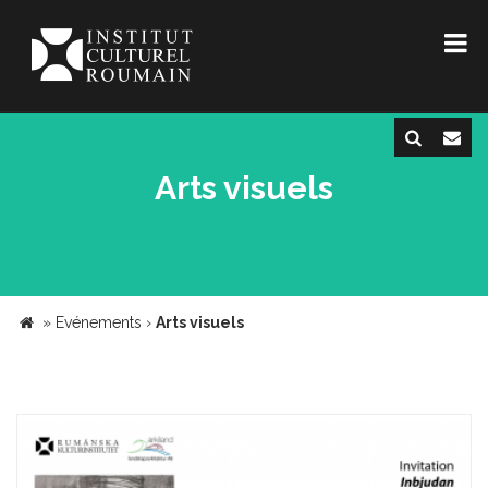
Arts visuels
»
Evénements
›
Arts visuels