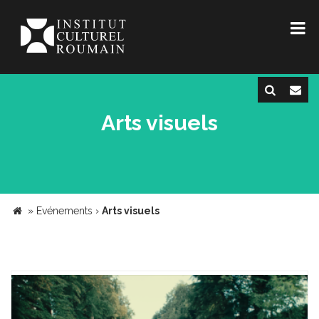
Arts visuels
»
Evénements
›
Arts visuels