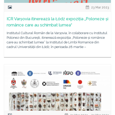
23 Mar 2023
ICR Varșovia itinerează la Łódź expoziția „Poloneze și
românce care au schimbat lumea“
Institutul Cultural Român de la Varșovia, în colaborare cu Institutul
Polonez din București, itinerează expoziția „Poloneze și românce
care au schimbat lumea“ la Institutul de Limbi Romanice din
cadrul Universității din Łódż, în perioada 28 martie –