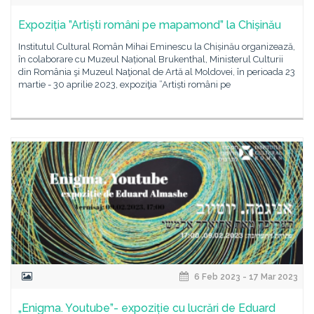
Expoziția ”Artiști români pe mapamond” la Chișinău
Institutul Cultural Român Mihai Eminescu la Chișinău organizează,
în colaborare cu Muzeul Național Brukenthal, Ministerul Culturii
din România şi Muzeul Naţional de Artă al Moldovei, în perioada 23
martie - 30 aprilie 2023, expoziţia ”Artiști români pe
6 Feb 2023 - 17 Mar 2023
„Enigma. Youtube”- expoziție cu lucrări de Eduard