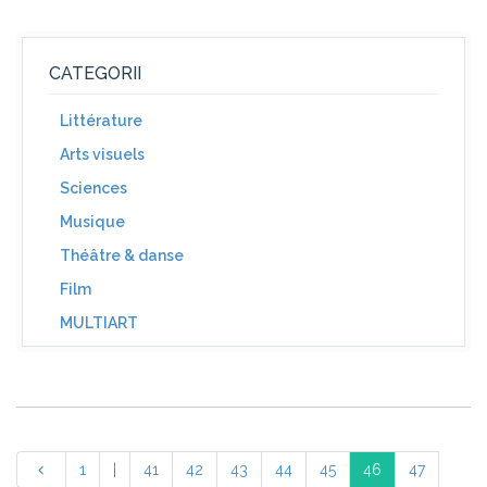
CATEGORII
Littérature
Arts visuels
Sciences
Musique
Théâtre & danse
Film
MULTIART
1
|
41
42
43
44
45
46
47