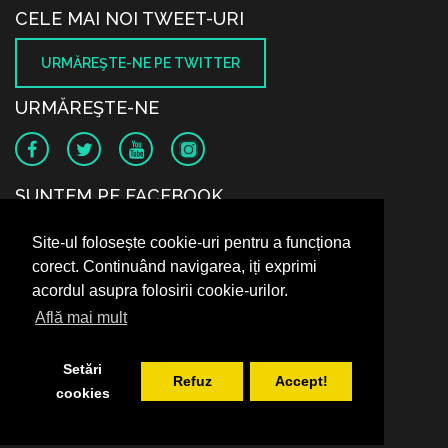
CELE MAI NOI TWEET-URI
URMĂREŞTE-NE PE TWITTER
URMĂREŞTE-NE
SUNTEM PE FACEBOOK
Site-ul folosește cookie-uri pentru a funcționa
corect. Continuând navigarea, iți exprimi
acordul asupra folosirii cookie-urilor.
Află mai mult
Setări
Refuz
Accept!
cookies