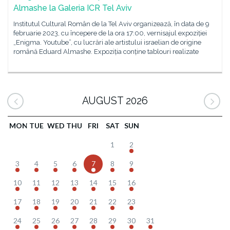
Almashe la Galeria ICR Tel Aviv
Institutul Cultural Român de la Tel Aviv organizează, în data de 9
februarie 2023, cu începere de la ora 17:00, vernisajul expoziției
„Enigma. Youtube”, cu lucrări ale artistului israelian de origine
română Eduard Almashe. Expoziția conține tablouri realizate
AUGUST 2026
MON
TUE
WED
THU
FRI
SAT
SUN
1
2
3
4
5
6
7
8
9
10
11
12
13
14
15
16
17
18
19
20
21
22
23
24
25
26
27
28
29
30
31