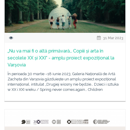
31 Mar 2023
„Nu va mai fi o altă primăvară… Copiii și arta în
secolele XX și XXI” - amplu proiect expozițional la
Varșovia
În perioada 30 martie –18 iunie 2023, Galeria Națională de Artă
Zachęta din Varșovia găzduiește un amplu proiect expozițional
internațional, intitulat „Drugiej wiosny nie będzie… Dzieci i sztuka
w XX i XXI wieku / Spring never comes again… Children