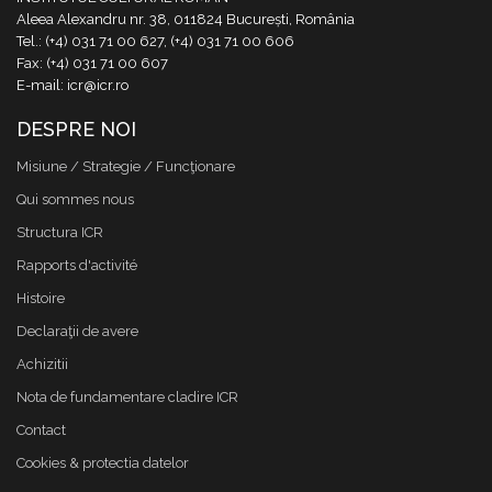
Aleea Alexandru nr. 38, 011824 București, România
Tel.: (+4) 031 71 00 627, (+4) 031 71 00 606
Fax: (+4) 031 71 00 607
E-mail: icr@icr.ro
DESPRE NOI
Misiune / Strategie / Funcţionare
Qui sommes nous
Structura ICR
Rapports d'activité
Histoire
Declaraţii de avere
Achizitii
Nota de fundamentare cladire ICR
Contact
Cookies & protectia datelor