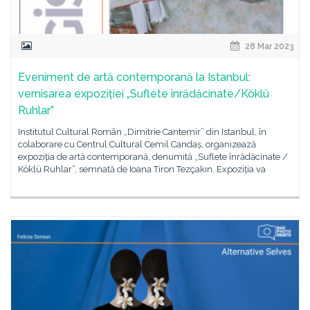
28 Mar 2023
Eveniment de artă contemporană la Istanbul:
vernisarea expoziției „Suflete înrădăcinate/Köklü
Ruhlar”
Institutul Cultural Român „Dimitrie Cantemir” din Istanbul, în
colaborare cu Centrul Cultural Cemil Candaș, organizează
expoziția de artă contemporană, denumită „Suflete înrădăcinate /
Köklü Ruhlar”, semnată de Ioana Tiron Tezçakın. Expoziția va