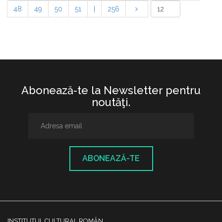
48
49
50
51
|
256
Abonează-te la Newsletter pentru
noutăţi.
ABONEAZĂ-TE
INSTITUTUL CULTURAL ROMÂN