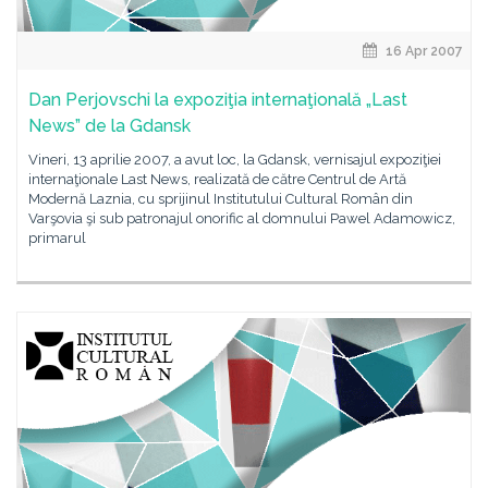
16 Apr 2007
Dan Perjovschi la expoziţia internaţională „Last
News” de la Gdansk
Vineri, 13 aprilie 2007, a avut loc, la Gdansk, vernisajul expoziţiei
internaţionale Last News, realizată de către Centrul de Artă
Modernă Laznia, cu sprijinul Institutului Cultural Român din
Varşovia şi sub patronajul onorific al domnului Pawel Adamowicz,
primarul