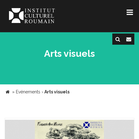
Arts visuels
»
Evénements
›
Arts visuels