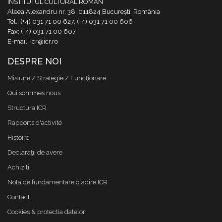
INSTITUTUL CULTURAL ROMÂN
Aleea Alexandru nr. 38, 011824 București, România
Tel.: (+4) 031 71 00 627, (+4) 031 71 00 606
Fax: (+4) 031 71 00 607
E-mail: icr@icr.ro
DESPRE NOI
Misiune / Strategie / Funcţionare
Qui sommes nous
Structura ICR
Rapports d'activité
Histoire
Declaraţii de avere
Achizitii
Nota de fundamentare cladire ICR
Contact
Cookies & protectia datelor