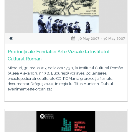
30 May 2007 - 30 May 2007
Producţii ale Fundaţiei Arte Vizuale la Institutul
Cultural Român
Miercuri, 30 mai 2007, de la ora 17,30, la Institutul Cultural Român
(Aleea Alexandru nr. 38, Bucureşti) vor avea loc lansarea
enciclopediei etnoculturale CD-ROMania şi proiecţia filmului
documentar Drăguş 2x40, în regia lui Titus Muntean. Dublul
eveniment este organizat