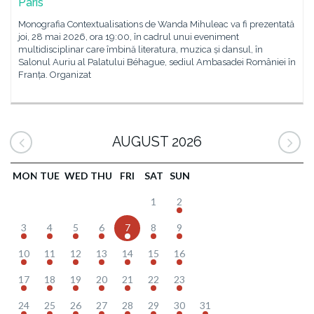
Paris
Monografia Contextualisations de Wanda Mihuleac va fi prezentată
joi, 28 mai 2026, ora 19:00, în cadrul unui eveniment
multidisciplinar care îmbină literatura, muzica și dansul, în
Salonul Auriu al Palatului Béhague, sediul Ambasadei României în
Franța. Organizat
AUGUST 2026
MON
TUE
WED
THU
FRI
SAT
SUN
1
2
3
4
5
6
7
8
9
10
11
12
13
14
15
16
17
18
19
20
21
22
23
24
25
26
27
28
29
30
31