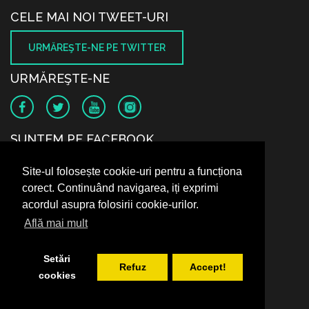
CELE MAI NOI TWEET-URI
URMĂREŞTE-NE PE TWITTER
URMĂREŞTE-NE
SUNTEM PE FACEBOOK
Site-ul folosește cookie-uri pentru a funcționa
corect. Continuând navigarea, iți exprimi
acordul asupra folosirii cookie-urilor.
Află mai mult
Setări
Refuz
Accept!
cookies