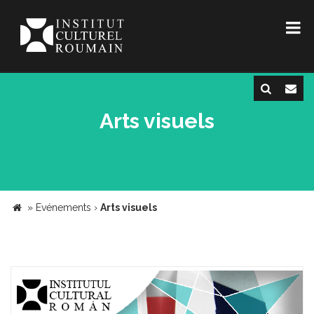
Arts visuels
»
Evénements
›
Arts visuels