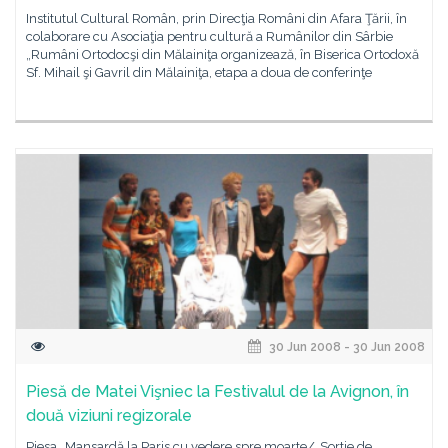
Institutul Cultural Român, prin Direcţia Români din Afara Ţării, în
colaborare cu Asociaţia pentru cultură a Rumânilor din Sârbie
„Rumâni Ortodocşi din Mălainiţa organizează, în Biserica Ortodoxă
Sf. Mihail şi Gavril din Mălainiţa, etapa a doua de conferinţe
30 Jun 2008 - 30 Jun 2008
Piesă de Matei Vişniec la Festivalul de la Avignon, în
două viziuni regizorale
Piesa „Mansardă la Paris cu vedere spre moarte/„Sortie de