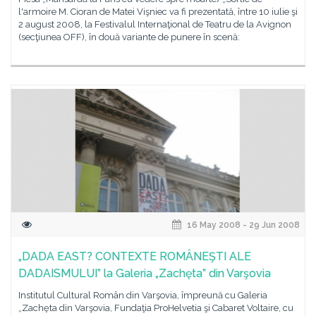
l'armoire M. Cioran de Matei Vişniec va fi prezentată, între 10 iulie şi
2 august 2008, la Festivalul Internaţional de Teatru de la Avignon
(secţiunea OFF), în două variante de punere în scenă:
16 May 2008 - 29 Jun 2008
„DADA EAST? CONTEXTE ROMÂNEŞTI ALE
DADAISMULUI” la Galeria „Zachęta” din Varşovia
Institutul Cultural Român din Varşovia, împreună cu Galeria
„Zachęta din Varşovia, Fundaţia ProHelvetia şi Cabaret Voltaire, cu