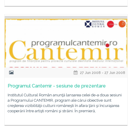
27 Jun 2008 - 27 Jun 2008
Programul Cantemir - sesiune de prezentare
Institutul Cultural Român anunţă lansarea celei de-a doua sesiuni
a Programului CANTEMIR, program ale cărui obiective sunt
creşterea vizibilităţii culturii româneşti în afara ţării şi încurajarea
cooperării între artişti români şi străini. În premieră,