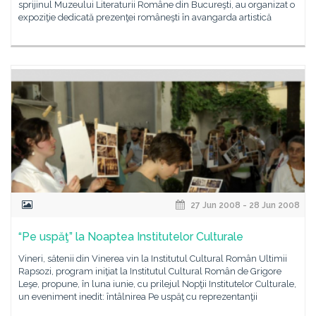
sprijinul Muzeului Literaturii Române din Bucureşti, au organizat o
expoziţie dedicată prezenţei româneşti în avangarda artistică
27 Jun 2008 - 28 Jun 2008
“Pe uspăţ” la Noaptea Institutelor Culturale
Vineri, sătenii din Vinerea vin la Institutul Cultural Român Ultimii
Rapsozi, program iniţiat la Institutul Cultural Român de Grigore
Leşe, propune, în luna iunie, cu prilejul Nopţii Institutelor Culturale,
un eveniment inedit: întâlnirea Pe uspăţ cu reprezentanţii