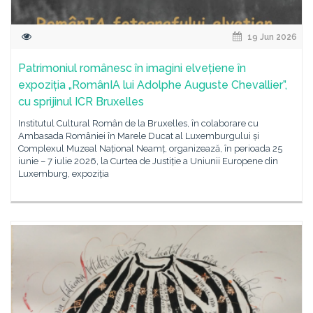
19 Jun 2026
Patrimoniul românesc în imagini elvețiene în
expoziția „RomânIA lui Adolphe Auguste Chevallier”,
cu sprijinul ICR Bruxelles
Institutul Cultural Român de la Bruxelles, în colaborare cu
Ambasada României în Marele Ducat al Luxemburgului și
Complexul Muzeal Național Neamț, organizează, în perioada 25
iunie – 7 iulie 2026, la Curtea de Justiție a Uniunii Europene din
Luxemburg, expoziția