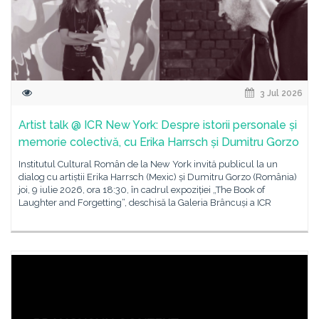
3 Jul 2026
Artist talk @ ICR New York: Despre istorii personale și
memorie colectivă, cu Erika Harrsch și Dumitru Gorzo
Institutul Cultural Român de la New York invită publicul la un
dialog cu artiștii Erika Harrsch (Mexic) și Dumitru Gorzo (România)
joi, 9 iulie 2026, ora 18:30, în cadrul expoziției „The Book of
Laughter and Forgetting“, deschisă la Galeria Brâncuși a ICR