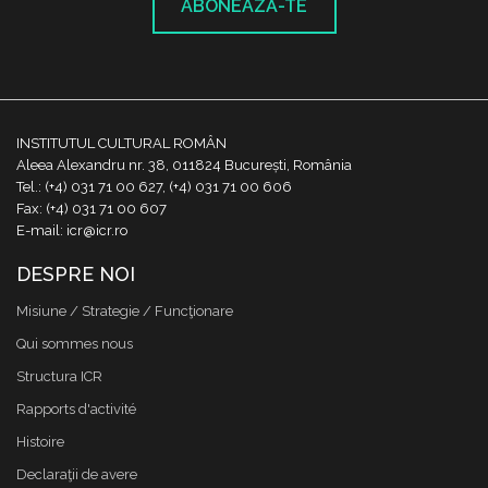
ABONEAZĂ-TE
INSTITUTUL CULTURAL ROMÂN
Aleea Alexandru nr. 38, 011824 București, România
Tel.: (+4) 031 71 00 627, (+4) 031 71 00 606
Fax: (+4) 031 71 00 607
E-mail: icr@icr.ro
DESPRE NOI
Misiune / Strategie / Funcţionare
Qui sommes nous
Structura ICR
Rapports d'activité
Histoire
Declaraţii de avere