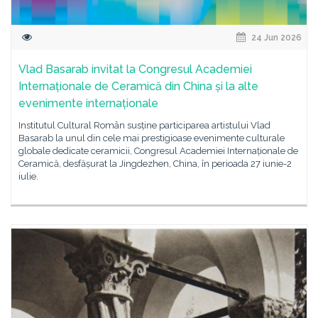
24 Jun 2026
Vlad Basarab invitat la Congresul Academiei
Internaționale de Ceramică din China și la alte
evenimente internaționale
Institutul Cultural Român susține participarea artistului Vlad
Basarab la unul din cele mai prestigioase evenimente culturale
globale dedicate ceramicii, Congresul Academiei Internaționale de
Ceramică, desfășurat la Jingdezhen, China, în perioada 27 iunie-2
iulie.