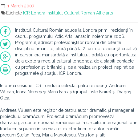
1 March 2007
Etichete
ICR Londra
Institutul Cultural Roman
Attic arts
Institutul Cultural Român aduce la Londra primii rezidenţi în
cadrul programului Attic Arts, lansat în noiembrie 2006.
Programul, adresat profesioniştilor români din diferite
discipline umaniste, oferă până la 2 luni de rezidenţă creativă
în garsoniera mansardată a Institutului, odată cu oportunitatea
de a explora mediul cultural londonez, de a stabili contacte
cu profesionişti britanici şi de a realiza un proiect inspirat de
programele şi spaţiul ICR Londra.
În prima sesiune, ICR Londra a selectat patru rezidenţi: Andreea
Vălean, Ioana Nemeş şi Maria Farcaş (grupul Liste Noire) şi Dragoş
Olea.
Andreea Vălean este regizor de teatru, autor dramatic şi manager al
proiectului dramAcum. Proiectul dramAcum promovează
dramaturgia contemporană românească în circuitul internaţional, prin
traduceri şi puneri în scena ale textelor tinerilor autori români,
precum Ştefan Peca, Maria Manolescu, Vera Ion şi alţii.