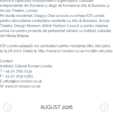
întărire a capacităţii instituţionale a organizaţiilor culturale
independente din România şi stagii de formare la Arts & Business şi
Arcola Theatre, Londra.
Pe durata rezidenţei, Dragoş Olea va lucra cu echipa ICR Londra
pentru dezvoltarea contactelor existente cu Arts & Business, Arcola
Theatre, Design Museum, British Fashion Council şi pentru iniţierea
unora noi pentru proiecte de parteneriat viitoare cu instituţii culturale
din Marea Britanie.
ICR Londra aşteaptă noi candidaturi pentru rezidenţa Attic Arts până
la 15.06.2007. Detalii la: http://www.icr-london.co.uk/ro/attic-arts.php
Contact
Institutul Cultural Roman Londra
T + 44 20 7752 0134
F + 44 20 7235 0383
E office@icr-london.co.uk
W www.icr-london.co.uk
AUGUST 2026