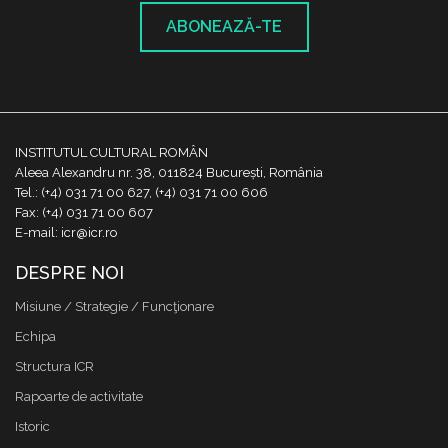
ABONEAZĂ-TE
INSTITUTUL CULTURAL ROMÂN
Aleea Alexandru nr. 38, 011824 București, România
Tel.: (+4) 031 71 00 627, (+4) 031 71 00 606
Fax: (+4) 031 71 00 607
E-mail: icr@icr.ro
DESPRE NOI
Misiune / Strategie / Funcţionare
Echipa
Structura ICR
Rapoarte de activitate
Istoric