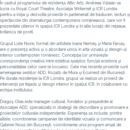
În cadrul programului de rezidenţă Attic Arts, Andreea Vălean va
lucra cu Royal Court Theatre, Asociaţia Writernet şi ICR Londra
pentru a iniţia şi dezvolta proiecte în parteneriat de traduceri, lecturi şi
spectacole din dramaturgia contemporană românească, care vor fi
prezentate ulterior în spaţiul ICR Londra şi în alte locaţii din reţeaua
britanică de profil.
Grupul Liste Noire, format din artistele Ioana Nemeş şi Maria Farcaş,
are o prezenţă activă şi o abordare unică în arta vizuală şi design-ul
interior contemporan românesc. Concepţia lor urmăreşte
corespondenţa creativă între estetica spaţiilor, funcţia acestora şi
personalitatea celor care le locuiesc. Cele mai recente proiecte sunt
amenajarea sediilor ADD, Rozalb de Mura şi Ecumest din Bucureşti.
Pe durata rezidenţei la ICR Londra, grupul va realiza un proiect de
intervenţii pe faţadă şi design interior în spaţiul ICR, în colaborare cu
echipa Institutului.
Dragoş Olea este manager cultural, fondator şi preşedinte al
Asociaţiei ADD, specializată în strategii de dezvoltare şi promovare a
proiectelor culturale independente. Experienţa sa include, printre
altele, coordonarea campaniei de identitate vizuală şi comunicare a
Galeriei Nouă din Bucureşti, coordonarea unui program anual de