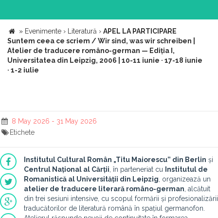
»
Evenimente
›
Literatură
›
APEL LA PARTICIPARE
Suntem ceea ce scriem / Wir sind, was wir schreiben |
Atelier de traducere româno-german — Ediția I,
Universitatea din Leipzig, 2006 | 10-11 iunie · 17-18 iunie
· 1-2 iulie
8 May 2026 - 31 May 2026
Etichete
Institutul Cultural Român „
Titu Maiorescu
” din Berlin
și
Centrul Național al Cărții
, în parteneriat cu
Institutul de
Romanistică al Universității din Leipzig
, organizează un
atelier de traducere
literar
ă româno
-german
, alcătuit
din trei sesiuni intensive, cu scopul formării și profesionalizării
traducătorilor de literatură română în spațiul germanofon.