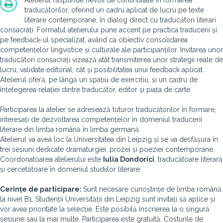
Atelierul răspunde nevoii de continuitate în formarea
traducătorilor, oferind un cadru aplicat de lucru pe texte
literare contemporane, în dialog direct cu traducători literari
consacrați. Formatul atelierului pune accent pe practica traducerii și
pe feedback-ul specializat, având ca obiectiv consolidarea
competențelor lingvistice și culturale ale participanților. Invitarea unor
traducători consacrați vizează atât transmiterea unor strategii reale de
lucru, validate editorial, cât și posibilitatea unui feedback aplicat.
Atelierul oferă, pe lângă un spațiu de exercițiu, și un cadru de
înțelegerea relației dintre traducător, editor și piața de carte.
Participarea la atelier se adresează tuturor traducătorilor în formare,
interesați de dezvoltarea competențelor în domeniul traducerii
literare din limba română în limba germană.
Atelierul va avea loc la Universitatea din Leipzig și se va desfășura în
trei sesiuni dedicate dramaturgiei, prozei și poeziei contemporane.
Coordonatoarea atelierului este
Iulia Dondorici
, traducătoare literară
și cercetătoare în domeniul studiilor literare.
Cerinț
e de participare:
Sunt necesare cunoștințe de limba română
la nivel B1. Studenții Universității din Leipzig sunt invitați să aplice și
vor avea prioritate la selecție. Este posibilă înscrierea la o singură
sesiune sau la mai multe.
Participarea este gratuită. Costurile de