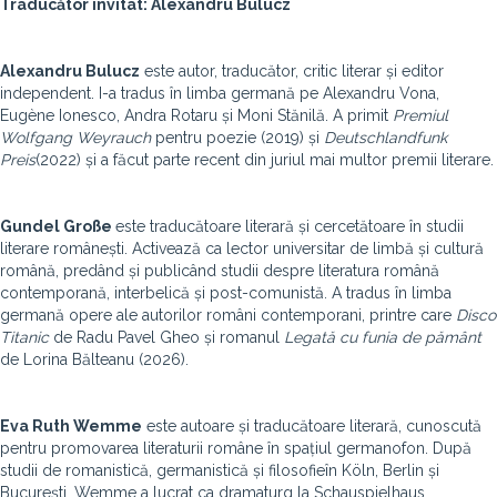
Traducător invitat: Alexandru Bulucz
Alexandru Bulucz
este autor, traducător, critic literar și editor
independent. I-a tradus în limba germană pe Alexandru Vona,
Eugène Ionesco, Andra Rotaru și Moni Stănilă. A primit
Premiul
Wolfgang Weyrauch
pentru poezie (2019) și
Deutschlandfunk
Preis
(2022) și a făcut parte recent din juriul mai multor premii literare.
Gundel Gro
ße
este traducătoare literară și cercetătoare în studii
literare românești. Activează ca lector universitar de limbă și cultură
română, predând și publicând studii despre literatura română
contemporană, interbelică și post-comunistă. A tradus în limba
germană opere ale autorilor români contemporani, printre care
Disco
Titanic
de Radu Pavel Gheo și romanul
Legată cu funia de pământ
de Lorina Bălteanu (2026).
Eva Ruth Wemme
este autoare și traducătoare literară, cunoscută
pentru promovarea literaturii române în spațiul germanofon. După
studii de romanistică, germanistică și filosofieîn Köln, Berlin și
București, Wemme a lucrat ca dramaturg la Schauspielhaus