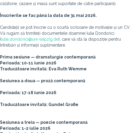
călătorie, cazare și masă sunt suportate de către participanți.
Înscrierile se fac până la data de 31 mai 2026.
Candidații se pot înscrie cu o scurtă scrisoare de motivație și un CV.
Vă rugăm să trimiteți documentele doamnei Iulia Dondorici
(
iulia.dondorici@uni-leipzig.de
), care vă stă la dispoziție pentru
întrebări și informații suplimentare.
Prima sesiune —
dramaturgie contemporană
Perioada: 10-11 iunie 2026
Traducătoare invitată:
Eva Ruth Wemme
Sesiunea a doua — proză
contemporană
Perioada: 17-18 iunie 2026
Traducătoare invitată:
Gundel Gro
ße
Sesiunea a treia —
poezie contemporană
Perioada: 1-2 iulie 2026