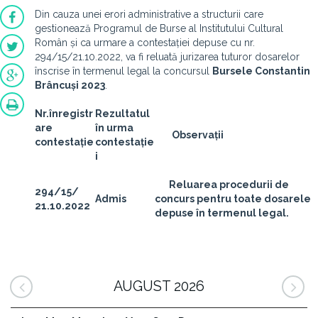
Din cauza unei erori administrative a structurii care
gestionează Programul de Burse al Institutului Cultural
Român și ca urmare a contestației depuse cu nr.
294/15/21.10.2022, va fi reluată jurizarea tuturor dosarelor
înscrise în termenul legal la concursul
Bursele Constantin
Brâncuși 2023
.
Nr.înregistr
Rezultatul
are
în urma
Observații
contestație
contestație
i
Reluarea procedurii de
294/15/
Admis
concurs pentru toate dosarele
21.10.2022
depuse în termenul legal.
AUGUST 2026