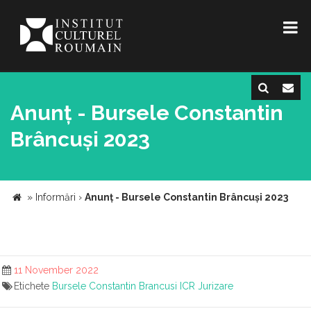
Anunț - Bursele Constantin
Brâncuși 2023
»
Informări
›
Anunț - Bursele Constantin Brâncuși 2023
11 November 2022
Etichete
Bursele Constantin Brancusi
ICR
Jurizare