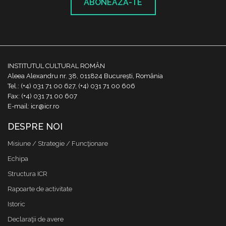
ABONEAZĂ-TE
INSTITUTUL CULTURAL ROMÂN
Aleea Alexandru nr. 38, 011824 București, România
Tel.: (+4) 031 71 00 627, (+4) 031 71 00 606
Fax: (+4) 031 71 00 607
E-mail: icr@icr.ro
DESPRE NOI
Misiune / Strategie / Funcţionare
Echipa
Structura ICR
Rapoarte de activitate
Istoric
Declaraţii de avere