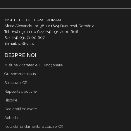
INSTITUTUL CULTURAL ROMÂN
Aleea Alexandru nr. 38, 011824 București, România
Tel.: (+4) 031 71 00 627, (+4) 031 71 00 606
Fax: (+4) 031 71 00 607
E-mail: icr@icr.ro
DESPRE NOI
Misiune / Strategie / Funcţionare
Qui sommes nous
Structura ICR
Rapports d'activité
Histoire
Declaraţii de avere
Achizitii
Nota de fundamentare cladire ICR