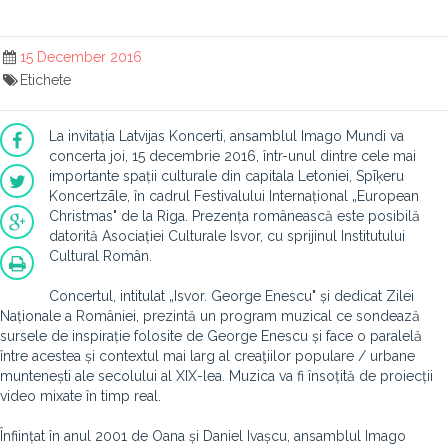
15 December 2016
Etichete
La invitația Latvijas Koncerti, ansamblul Imago Mundi va
concerta joi, 15 decembrie 2016, într-unul dintre cele mai
importante spații culturale din capitala Letoniei, Spīķeru
Koncertzāle, în cadrul Festivalului Internațional „European
Christmas" de la Riga. Prezența românească este posibilă
datorită Asociației Culturale Isvor, cu sprijinul Institutului
Cultural Român.
Concertul, intitulat „Isvor. George Enescu" și dedicat Zilei
Naționale a României, prezintă un program muzical ce sondează
sursele de inspirație folosite de George Enescu și face o paralelă
între acestea și contextul mai larg al creaţiilor populare / urbane
muntenești ale secolului al XIX-lea. Muzica va fi însoțită de proiecții
video mixate în timp real.
Înființat în anul 2001 de Oana și Daniel Ivașcu, ansamblul Imago