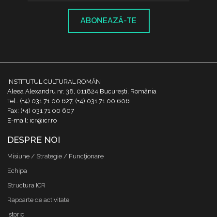
ABONEAZĂ-TE
INSTITUTUL CULTURAL ROMÂN
Aleea Alexandru nr. 38, 011824 București, România
Tel.: (+4) 031 71 00 627, (+4) 031 71 00 606
Fax: (+4) 031 71 00 607
E-mail: icr@icr.ro
DESPRE NOI
Misiune / Strategie / Funcţionare
Echipa
Structura ICR
Rapoarte de activitate
Istoric