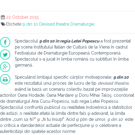
22 October 2015
Etichete
9 din 10
Devised theatre
Dramaturgie
S
pectacolul
9 din 10 în regia Letei Popescu
a fost prezentat
pe scena Institutului Italian de Cultură de la Viena în cadrul
Festivalului de Dramaturgie Europeană Contemporană.
Spectacolul s-a jucat în limba română cu subtitluri în limba
germană.
Speculând limbajul specific cărţilor motivaţionale,
9 din 10
este rezultatul unui proces de lucru de tip
devised theatre,
având la bază un scenariu colectiv, bazat pe improvizaţiile
actorilor Oana Hodade, Oana Mardare şi Doru Mihai Taloş, coordonat
de dramaturgul Ana Cucu-Popescu, sub regia Letei Popescu.
Spectacolul confruntă publicul cu realitatea îndoielnică a statisticilor
de astăzi, o realitate aflată la limita dintre fals şi adevărat, la limita
dintre „cum să fii?" şi „fii tu însuţi!".
Acid şi plin de umor,
9 din 10
este
o critică a standardelor actuale de perfecţiune şi o celebrare a
autenticităţii din spatele acestor norme.