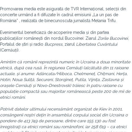
Promovarea media este asigurată de TVR Internațional, selecții din
concerte urmând a fi difuzate în cadrul emisiunii „La un pas de
România” , realizată de binecunoscuta jurnalistă Melania Trifu.
Evenimentul beneficiază de acoperire media și din partea
publicațiilor românești din nordul Bucovinei: Ziarul
Zorile Bucovinei
,
Portalul de știri și radio
Bucpress
, ziarul
Libertatea Cuvântului
(Cernăuți).
Amintim că românii reprezintă numeric în Ucraina a doua minoritate
etnică, după cea rusă. În regiunea Cernăuți (alcătuită din 11 raioane
actuale, și anume: Adâncata/Hliboca, Chelmeneț, Chițmani, Herța,
Hotin, Noua Suliță, Secureni, Storojineț, Putila, Vijnița, Zastavna și
orașele Cernăuți și Novo-Dnestrovsk) trăiesc în patru raioane cu
populație compactă sau majoritar românească peste 200 de mii de
etnici români.
Potrivit datelor ultimului recensământ organizat de Kiev în 2001,
consângenii noştri deţin în ansamblul corpului social din Ucraina o
pondere de 413 749 de persoane, dintre care 155 130 au fost
înregistraţi ca etnici români sau românofoni, iar 258 619 – ca etnici