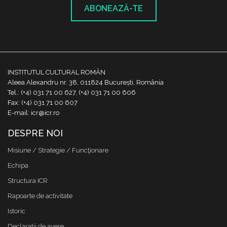
ABONEAZĂ-TE
INSTITUTUL CULTURAL ROMÂN
Aleea Alexandru nr. 38, 011824 București, România
Tel.: (+4) 031 71 00 627, (+4) 031 71 00 606
Fax: (+4) 031 71 00 607
E-mail: icr@icr.ro
DESPRE NOI
Misiune / Strategie / Funcţionare
Echipa
Structura ICR
Rapoarte de activitate
Istoric
Declaraţii de avere