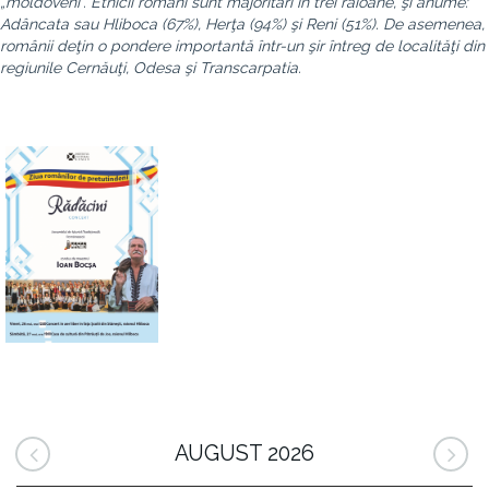
„moldoveni”. Etnicii români sunt majoritari în trei raioane, şi anume:
Adâncata sau Hliboca (67%), Herţa (94%) şi Reni (51%). De asemenea,
românii deţin o pondere importantă într-un şir întreg de localităţi din
regiunile Cernăuţi, Odesa şi Transcarpatia.
AUGUST 2026