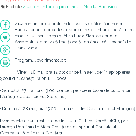
Etichete
Ziua românilor de pretutindeni
Nordul Bucovinei
Ziua românilor de pretutindeni va fi sărbătorită în nordul
Bucovinei prin concerte extraordinare, cu intrare liberă, marca
maestrului Ioan Bocșa și Alina Lucia Stan, ce conduc
Ansamblul de muzică tradițională românească „Icoane“ din
Transilvania.
Programul evenimentelor:
· Vineri, 26 mai, ora 12:00: concert în aer liber în apropierea
Școlii din Stănești, raionul Hliboca
· Sâmbătă, 27 mai, ora 19:00: concert pe scena Casei de cultură din
Pătrăuții de Jos, raionul Storojineț
· Duminică, 28 mai, ora 15:00: Gimnaziul din Crasna, raionul Storojineț
Evenimentele sunt realizate de Institutul Cultural Român (ICR), prin
Direcția Românii din Afara Granițelor, cu sprijinul Consulatului
General al României la Cernăuți.