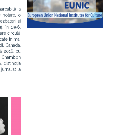
marcabilă a
e hotare, o
ezbateri și
ți în 1956,
care circulă
ucate în mai
cii, Canada,
nă 2016, cu
ra Chambon
, distincția
jurnalist la