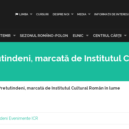
LIMBA
CURSURI
DESPRE NOI
MEDIA
INFORMAȚII DE INTERES
TEMIR
SEZONUL ROMÂNO-POLON
EUNIC
CENTRUL CĂRŢII
indeni, marcată de Institutul C
retutindeni, marcată de Institutul Cultural Român în lume
ndeni
Evenimente
ICR