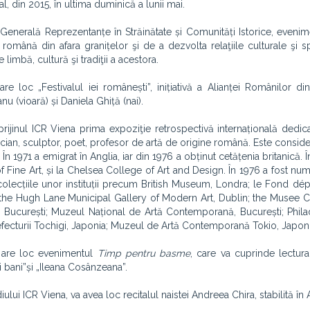
l, din 2015, în ultima duminică a lunii mai.
 Generală Reprezentanțe în Străinătate și Comunități Istorice, eveni
 română din afara granițelor şi de a dezvolta relaţiile culturale şi sp
 limbă, cultură şi tradiţii a acestora.
re loc „Festivalul iei românești”, inițiativă a Alianței Românilor di
anu (vioară) și Daniela Ghiță (nai).
jinul ICR Viena prima expoziţie retrospectivă internațională dedica
fician, sculptor, poet, profesor de artă de origine română. Este conside
n 1971 a emigrat în Anglia, iar din 1976 a obținut cetățenia britanică. 
 Fine Art, și la Chelsea College of Art and Design. În 1976 a fost num
n colecțiile unor instituții precum British Museum, Londra; le Fond dé
; the Hugh Lane Municipal Gallery of Modern Art, Dublin; the Musee 
, București; Muzeul Național de Artă Contemporană, București; Phila
ecturii Tochigi, Japonia; Muzeul de Artă Contemporană Tokio, Japoni
n, are loc evenimentul
Timp pentru basme
, care va cuprinde lectur
 bani”și „Ileana Cosânzeana”.
ului ICR Viena, va avea loc recitalul naistei Andreea Chira, stabilită în A