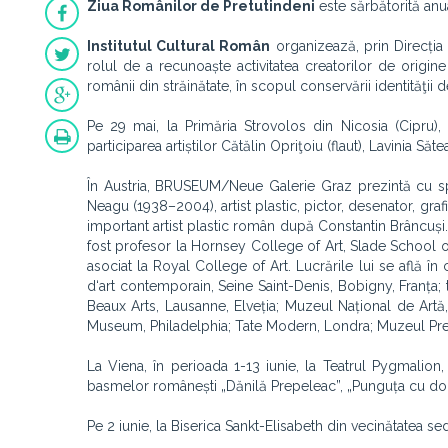
Ziua Românilor de Pretutindeni
este sărbătorită anua
Institutul Cultural Român
organizează, prin Direcția
rolul de a recunoaște activitatea creatorilor de origine
românii din străinătate, în scopul conservării identităţii de
Pe 29 mai, la Primăria Strovolos din Nicosia (Cipru), a
participarea artiștilor Cătălin Opriţoiu (flaut), Lavinia Săte
În Austria, BRUSEUM/Neue Galerie Graz prezintă cu spri
Neagu (1938–2004), artist plastic, pictor, desenator, gra
important artist plastic român după Constantin Brâncuși. Î
fost profesor la Hornsey College of Art, Slade School of
asociat la Royal College of Art. Lucrările lui se află î
d‘art contemporain, Seine Saint-Denis, Bobigny, Franța
Beaux Arts, Lausanne, Elveția; Muzeul Național de Artă
Museum, Philadelphia; Tate Modern, Londra; Muzeul Pref
La Viena, în perioada 1-13 iunie, la Teatrul Pygmalio
basmelor românești „Dănilă Prepeleac”, „Punguța cu doi
Pe 2 iunie, la Biserica Sankt-Elisabeth din vecinătatea sedi