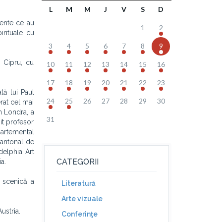
L
M
M
J
V
S
D
mente ce au
1
2
irituale cu
3
4
5
6
7
8
9
n Cipru, cu
10
11
12
13
14
15
16
17
18
19
20
21
22
23
tă lui Paul
24
25
26
27
28
29
30
rat cel mai
În Londra, a
31
it profesor
partemental
Cantonal de
delphia Art
CATEGORII
a.
a scenică a
Literatură
Arte vizuale
ustria.
Conferinţe