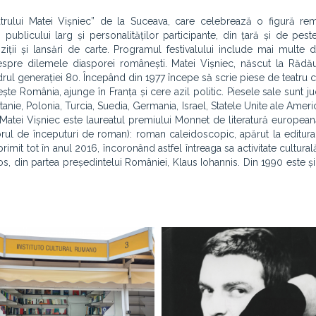
Teatrului Matei Vișniec” de la Suceava, care celebrează o figură re
 publicului larg și personalităților participante, din țară și de pest
iții și lansări de carte. Programul festivalului include mai multe d
spre dilemele diasporei românești. Matei Vișniec, născut la Rădău
cadrul generației 80. Începând din 1977 începe să scrie piese de teatru 
ește România, ajunge în Franța și cere azil politic. Piesele sale sunt j
itanie, Polonia, Turcia, Suedia, Germania, Israel, Statele Unite ale Ameri
 Matei Vișniec este laureatul premiului Monnet de literatură europea
rul de începuturi de roman): roman caleidoscopic, apărut la editu
imit tot în anul 2016, încoronând astfel întreaga sa activitate culturală
os, din partea președintelui României, Klaus Iohannis. Din 1990 este și 