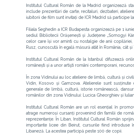
Institutul Cultural Român de la Madrid organizează st
include prezentări de carte, recitaluri, dezbateri, atelie
iubitorii de film sunt invitați de ICR Madrid să participe
Filiala Seghedin a ICR Budapesta organizează pe 1 iunie 
sediul Bibliotecii Orășenești și Județene „Somogyi Ká
celor care își vor aminti cu nostalgie de anii copilăriei,
Rusz, cunoscută în egală măsură atât în România, cât și 
Institutul Cultural Român de la Istanbul difuzează onl
românești și a unor artişti români contemporani, recunoscu
În zona Vidinului au loc ateliere de limbă, cultură și civ
Vidin, Kosovo și Gamzova. Atelierele sunt susținute d
generale de limbă, cultură, istorie românească, dansuri
românilor din zona Vidinului: Lucica Gheorghiev și Iuli
Institutul Cultural Român are un rol esențial în prom
atrage numeroși cursanți provenind din familii de români
reprezentanțe. În Liban, Institutul Cultural Român sprij
importante licee din Beirut, cursurile fiind introduse 
Libaneză. La acestea participă peste 100 de copii.