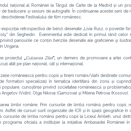
andul național al României la Târgul de Carte de la Madrid și un p
re de traducere și sesiuni de autografe. În continuarea acestei serii de 
 la deschiderea Festivalului de film românesc.
expoziția retrospectivă de benzi desenate „Livia Rusz, o poveste fără 
roly” din Seghedin. Evenimentul este dedicat în primul rând celor m
 privind panourile ce conțin benzile desenate ale graficienei şi ilustra
în Ungaria.
ine proiectul
„
Culoarea Zilei
”,
un demers de promovare a artei con
ți atât pe plan național, cât și internațional.
ilizație românească pentru copiii și tinerii români/vlahi destinate comun
e formatori specializați în tematica identitară din zonă și cupri
 populare, cunoștințe privind societatea românească și problematica 
an Angelov (Vidin), Olga Nikova (Gamzova) și Milena Petrova (Kosovo).
ovarea limbii române. Prin cursurile de limbă română pentru copii, 
. Astfel de cursuri sunt organizate de ICR și în spații geografice în 
ină cursurile de limba română pentru copii la Liceul Amlieh, unul dint
în programa oficială a instituției la inițiativa Ambasadei României î