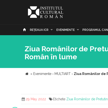
REŢEAUA ICR
EVENIMENTE
PROGRAMUL CAN
Ziua Românilor de Pretut
Român în lume
»
Evenimente
›
MULTIART
›
Ziua Românilor de P
29 May 2022
Etichete
Ziua Românilor de Pretuti