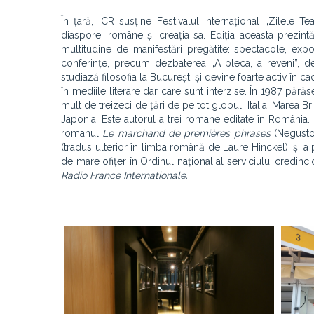
În țară, ICR susține Festivalul Internațional „Zilele 
diasporei române și creația sa. Ediția aceasta prezintă
multitudine de manifestări pregătite: spectacole, expoz
conferințe, precum dezbaterea „A pleca, a reveni”, de
studiază filosofia la București și devine foarte activ în 
în mediile literare dar care sunt interzise. În 1987 părăs
mult de treizeci de țări de pe tot globul, Italia, Marea Br
Japonia. Este autorul a trei romane editate în România.
romanul
Le marchand de premières phrases
(Negusto
(tradus ulterior în limba română de Laure Hinckel), și a pr
de mare ofițer în Ordinul național al serviciului credinci
Radio France Internationale.