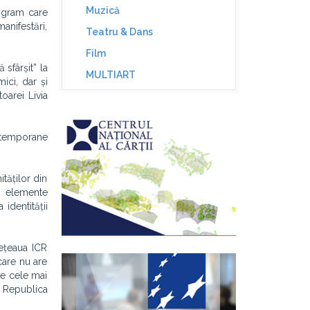
Muzică
rogram care
manifestări,
Teatru & Dans
Film
sfârșit” la
MULTIART
ici, dar și
toarei Livia
temporane
ităților din
nd elemente
identității
rețeaua ICR
care nu are
re cele mai
n Republica