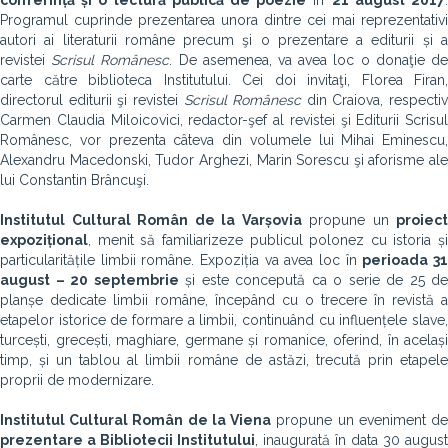
conferință și o lectură publică de poezie
în
21 august 2017
Programul cuprinde prezentarea unora dintre cei mai reprezentativi
autori ai literaturii române precum şi o prezentare a editurii și a
revistei
Scrisul Românesc
. De asemenea, va avea loc o donaţie d
carte către biblioteca Institutului. Cei doi invitaţi, Florea Firan,
directorul editurii şi revistei
Scrisul Românesc
din Craiova, respectiv
Carmen Claudia Miloicovici, redactor-şef al revistei şi Editurii Scrisul
Românesc, vor prezenta câteva din volumele lui Mihai Eminescu,
Alexandru Macedonski, Tudor Arghezi, Marin Sorescu şi aforisme ale
lui Constantin Brâncuşi.
Institutul Cultural Român de la Varșovia
propune un
proiect
expozițional
, menit să familiarizeze publicul polonez cu istoria și
particularitățile limbii române. Expoziția va avea loc în
perioada 3
august – 20 septembrie
și este concepută ca o serie de 25 de
planșe dedicate limbii române, începând cu o trecere în revistă a
etapelor istorice de formare a limbii, continuând cu influențele slave,
turcești, grecești, maghiare, germane și romanice, oferind, în același
timp, și un tablou al limbii române de astăzi, trecută prin etapele
proprii de modernizare.
Institutul Cultural Român de la Viena
propune un eveniment d
prezentare a Bibliotecii Institutului
, inaugurată în data 30 august