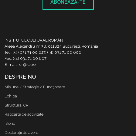
ABONEAZĂ-TE
INSTITUTUL CULTURAL ROMÂN
Aleea Alexandru nr. 38, 011824 București, România
Tel.: (+4) 031 71 00 627, (+4) 031 71 00 606
Fax: (+4) 031 71 00 607
E-mail: icr@icr.ro
DESPRE NOI
Misiune / Strategie / Funcţionare
Echipa
Structura ICR
Rapoarte de activitate
Istoric
Declaraţii de avere