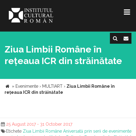
Ziua Limbii Române în
rețeaua ICR din străinătate
»
Evenimente
›
MULTIART
›
Ziua Limbii Române în
rețeaua ICR din străinătate
25 August 2017 - 31 October 2017
Etichete
Ziua Limbii Române
Aniversată prin serii de evenimente