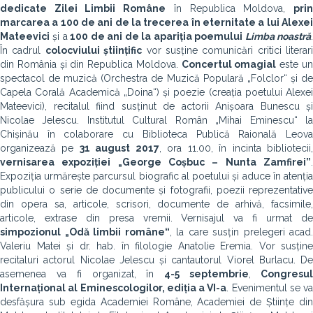
dedicate Zilei Limbii Române
în Republica Moldova,
pri
marcarea a 100 de ani de la trecerea în eternitate a lui Alexei
Mateevici
și a
100 de ani de la apariția poemului
Limba noastră
În cadrul
colocviului științific
vor susține comunicări critici literari
din România și din Republica Moldova.
Concertul omagial
este u
spectacol de muzică (Orchestra de Muzică Populară „Folclor“ și de
Capela Corală Academică „Doina“) și poezie (creația poetului Alexei
Mateevici), recitalul fiind susținut de actorii Anișoara Bunescu și
Nicolae Jelescu. Institutul Cultural Român „Mihai Eminescu“ la
Chișinău în colaborare cu Biblioteca Publică Raională Leova
organizează pe
31 august 2017
, ora 11.00, în incinta bibliotecii
vernisarea expoziției „George Coșbuc – Nunta Zamfirei”
.
Expoziția urmărește parcursul biografic al poetului și aduce în atenția
publicului o serie de documente și fotografii, poezii reprezentative
din opera sa, articole, scrisori, documente de arhivă, facsimile,
articole, extrase din presa vremii. Vernisajul va fi urmat de
simpozionul „Odă limbii române“
, la care susțin prelegeri acad.
Valeriu Matei și dr. hab. în filologie Anatolie Eremia. Vor susține
recitaluri actorul Nicolae Jelescu și cantautorul Viorel Burlacu. De
asemenea va fi organizat, în
4-5 septembrie
,
Congresu
Internațional al Eminescologilor, ediția a VI-a
. Evenimentul se va
desfășura sub egida Academiei Române, Academiei de Științe din