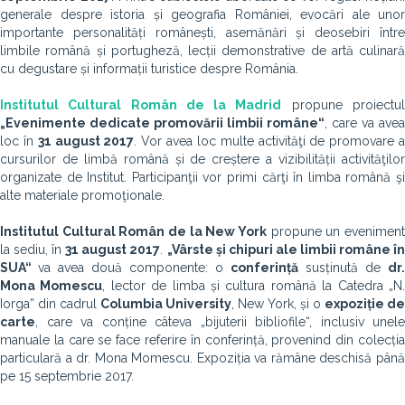
generale despre istoria și geografia României, evocări ale unor
importante personalități românești, asemănări și deosebiri între
limbile română și portugheză, lecții demonstrative de artă culinară
cu degustare și informații turistice despre România.
Institutul Cultural Român de la Madrid
propune proiectu
„Evenimente dedicate promovării limbii române“
, care va avea
loc în
31 august 2017
. Vor avea loc multe activităţi de promovare 
cursurilor de limbă română și de creștere a vizibilității activităţilor
organizate de Institut. Participanţii vor primi cărţi în limba română şi
alte materiale promoţionale.
Institutul Cultural Român de la New York
propune un eveniment
la sediu, în
31 august 2017
.
„Vârste și chipuri ale limbii române î
SUA“
va avea două componente: o
conferință
susținută de
dr.
Mona Momescu
, lector de limba și cultura română la Catedra „N
Iorga” din cadrul
Columbia University
, New York, și o
expoziție de
carte
, care va conține câteva „bijuterii bibliofile“, inclusiv unele
manuale la care se face referire în conferință, provenind din colecția
particulară a dr. Mona Momescu. Expoziția va rămâne deschisă până
pe 15 septembrie 2017.