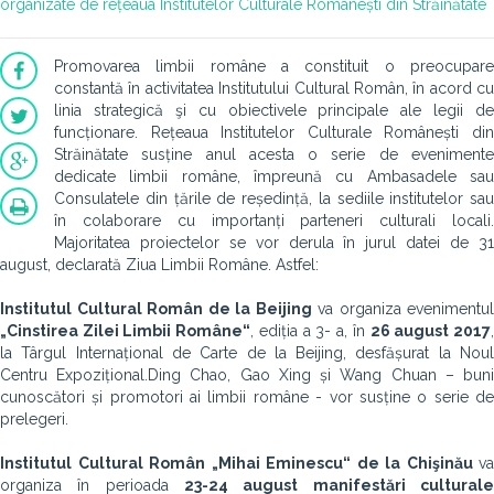
organizate de rețeaua Institutelor Culturale Românești din Străinătate
Promovarea limbii române a constituit o preocupare
constantă în activitatea Institutului Cultural Român, în acord cu
linia strategică şi cu obiectivele principale ale legii de
funcționare. Rețeaua Institutelor Culturale Românești din
Străinătate susține anul acesta o serie de evenimente
dedicate limbii române, împreună cu Ambasadele sau
Consulatele din țările de reședință, la sediile institutelor sau
în colaborare cu importanți parteneri culturali locali.
Majoritatea proiectelor se vor derula în jurul datei de 31
august, declarată Ziua Limbii Române. Astfel:
Institutul Cultural Român de la Beijing
va organiza evenimentul
„Cinstirea Zilei Limbii Române“
, ediția a 3- a, în
26 august 2017
la Târgul Internațional de Carte de la Beijing, desfășurat la Noul
Centru Expozițional.Ding Chao, Gao Xing și Wang Chuan – buni
cunoscători și promotori ai limbii române - vor susține o serie de
prelegeri.
Institutul Cultural Român „Mihai Eminescu“ de la Chişinău
va
organiza în perioada
23-24 august
manifestări cultural