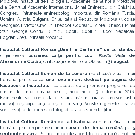
Moldova, Institutului de Filologie al Academiei de Științe a Moldovei
și a Centrului Academic Internațional „Mihai Eminescu“ din Chișinău.
Congresul întrunește eminescologi importanți din România, Turcia,
Ucraina, Austria, Bulgaria, Chile, Italia și Republica Moldova (Nicolae
Georgescu, Victor Crăciun, Theodor Codreanu, Viorel Dinescu, Mihai
Stan, George Condă, Dumitru Copilu Copillin, Tudor Nedelcea,
Bogdan Crețu, Mihaela Mocanu).
Institutul Cultural Român „Dimitrie Cantemir“ de la Istanbul
organizează
lansarea cărţii pentru copii
Florile
Vieții
d
Alexandrina Olălău
, cu ilustrații de Ramona Olălău, în
31 august
.
Institutul Cultural Român de la
Londra
marchează Ziua Limbii
Române prin crearea
unui eveniment dedicat pe pagina de
Facebook a Institutului
, cu scopul de a promova programul d
cursuri de limba română derulat, începând cu 31 octombrie 2016.
Evenimentul va fi completat cu scurte mărturii narative care vor ilustra
motivaţiile şi experienţele foştilor cursanţi. Aceste fragmente narative
vor fi însoţite de portretele fotografice ale respondenţilor.
Institutul Cultural Român de la Lisabona
va marca Ziua Limbi
Române prin organizarea unor
cursuri de limba română
pe
septembrie 2017
. Printre subiectele abordate se vor regăsi noțiuni