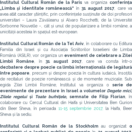
Institutul Cultural Român de la Paris
va organiza
conferința
„Limba și identitate românească“
în
31 august 2017
, care v
avea atât caracter științific, prin conferințele susținute de doi profesori
universitari – Laura Zăvăleanu și Alvaro Rocchetti, de la Université
Sorbonne Nouvelle –, cât și unul de popularizare a limbii române, a
unicității acesteia în spațiul est-european.
Institutul Cultural Român de la Tel Aviv
, în colaborare cu Editur
Familia din Israel și cu Asociația Scriitorilor Israelieni de Limba
Română (ASILR), vor organiza un
eveniment de celebrare a Zile
Limbii Române
, în
31 august 2017
, care va consta într-
dezbatere despre poezie ca limbă internațională de legătură
între popoare
, precum și despre poezia în cultura iudaică, însoțit
de recitaluri de poezie românească și de momente muzicale. Sub
egida Zilei Limbii Române, Institutul va organiza o
serie d
evenimente de prezentare în Israel a volumelor
Degete mici,
Zilele regelui
și
Toate bufnițele
, semnate de Filip Florian
, în
colaborare cu Cercul Cultural din Haifa și Universitatea Ben Gurion
din Beer Sheva, în perioada
11-15 septembrie 2017,
la Haifa, Bee
Sheva și la sediu.
Institutul Cultural Român de la Stockholm
au organizat
o