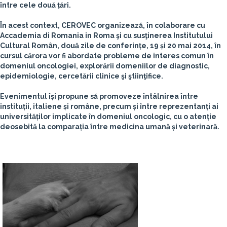
între cele două țări.
În acest context, CEROVEC organizează, în colaborare cu
Accademia di Romania in Roma şi cu susţinerea Institutului
Cultural Român, două zile de conferințe,
19 și 20 mai 2014
, în
cursul cărora vor fi abordate probleme de interes comun în
domeniul oncologiei, explorării domeniilor de diagnostic,
epidemiologie, cercetării clinice şi ştiinţifice.
Evenimentul își propune să promoveze întâlnirea între
instituții, italiene și române, precum și între reprezentanți ai
universităților implicate în domeniul oncologic, cu o atenție
deosebită la comparația între medicina umană și veterinară.