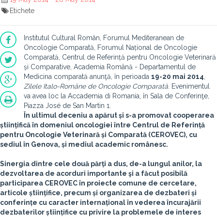
Etichete
Institutul Cultural Român, Forumul Mediteranean de
Oncologie Comparată, Forumul Național de Oncologie
Comparată, Centrul de Referință pentru Oncologie Veterinară
și Comparative, Academia Română - Departamentul de
Medicina comparată anunţă, în perioada
19-20 mai 2014
,
Zilele Italo-Române de Oncologie Comparată
. Evenimentul
va avea loc la Accademia di Romania, în Sala de Conferinţe,
Piazza José de San Martin 1.
În ultimul deceniu a apărut și s-a promovat cooperarea
științifică în domeniul oncologiei între Centrul de Referință
pentru Oncologie Veterinară și Comparată (CEROVEC), cu
sediul în Genova, și mediul academic românesc.
Sinergia dintre cele două părți a dus, de-a lungul anilor, la
dezvoltarea de acorduri importante şi a făcut posibilă
participarea CEROVEC în proiecte comune de cercetare,
articole științifice, precum și organizarea de dezbateri și
conferințe cu caracter internațional în vederea încurajării
dezbaterilor științifice cu privire la problemele de interes