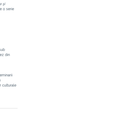
e şi
e o serie
 sub
nez din
eminarii
u
r culturale