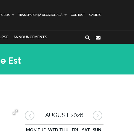
 PUBLIC
TRANSPARENȚĂ DECIZIONALĂ
CONTACT
CARIERE
URSE
ANNOUNCEMENTS
e Est
AUGUST 2026
MON
TUE
WED
THU
FRI
SAT
SUN