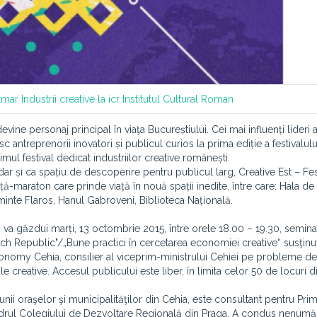
tmar
Industrii creative la icr
Institutul Cultural Roman
ine personaj principal în viaţa Bucureștiului. Cei mai influenți lideri a
c antreprenorii inovatori și publicul curios la prima ediție a festivalulu
imul festival dedicat industriilor creative românești.
ar și ca spațiu de descoperire pentru publicul larg, Creative Est – Fes
ă-maraton care prinde viață în nouă spații inedite, între care: Hala de 
minte Flaros, Hanul Gabroveni, Biblioteca Națională.
 va găzdui marți, 13 octombrie 2015, între orele 18.00 – 19.30, seminaru
ch Republic"/„Bune practici în cercetarea economiei creative“ susţinut
conomy Cehia, consilier al viceprim-ministrului Cehiei pe probleme de 
le creative. Accesul publicului este liber, în limita celor 50 de locuri d
i oraşelor şi municipalităţilor din Cehia, este consultant pentru Prim
n cadrul Colegiului de Dezvoltare Regională din Praga. A condus nenumăr