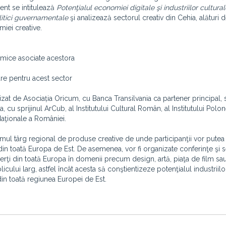
ent se intitulează
Potenţialul economiei digitale şi industriilor cultural
litici guvernamentale
şi analizează sectorul creativ din Cehia, alături d
iei creative.
nomice asociate acestora
are pentru acest sector
anizat de Asociația Oricum, cu Banca Transilvania ca partener principal,
u sprijinul ArCub, al Institutului Cultural Român, al Institutului Polo
 Naţionale a României.
rimul târg regional de produse creative de unde participanţii vor putea
 toată Europa de Est. De asemenea, vor fi organizate conferinţe şi s
xperţi din toată Europa în domenii precum design, artă, piaţa de film sa
cului larg, astfel încât acesta să conştientizeze potenţialul industriilo
din toată regiunea Europei de Est.