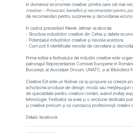
în domeniul economiei creative, printre care cel mai rec
creative – Provocări, beneficii şi recomandări pentru po
de recomandări pentru susţinerea şi dezvoltarea econom
În cadrul prezentării Marek Jetmar va aborda:
- Structura industriilor creative din Cehia şi datele eco
- Potenţialul industriilor creative şi nevoile acestora
- Cum pot fi identificate nevoile de cercetare şi dezvolt
Prima ediție a festivalului de industrii creative este org
patronajul Reprezentanței Comisiei Europene în România, c
Bucureşti, al Asociaţiei Oricum, UNATC, și al Bibliotecii
Creative Est este un festival ce îşi propune să creeze p
achiziţiona produse de design, modă sau meşteşuguri din
de specialitate pentru creatorii români, având invitaţi e
tehnologie. Festivalul va avea şi o secţiune dedicată publi
şi creative precum şi să cunoască profesionişti creativi 
Detalii: facebook