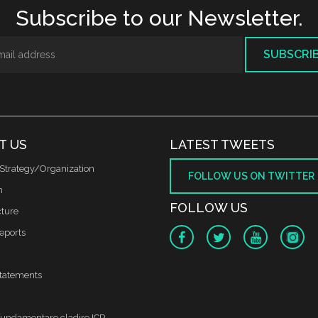
Subscribe to our Newsletter.
SUBSCRI
T US
LATEST TWEETS
Strategy/Organization
FOLLOW US ON TWITTER
m
FOLLOW US
cture
reports
tatements
fundamentare cladire ICR