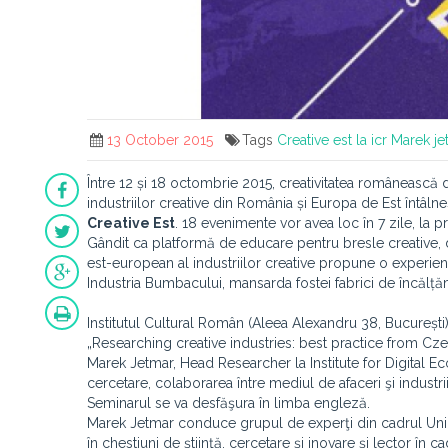
13 October 2015
Tags
Creative est la icr
Marek je
Între 12 și 18 octombrie 2015, creativitatea românească dev
industriilor creative din România și Europa de Est întâlnes
Creative Est
. 18 evenimente vor avea loc în 7 zile, la pr
Gândit ca platformă de educare pentru bresle creative, d
est-european al industriilor creative propune o experienț
Industria Bumbacului, mansarda fostei fabrici de încălță
Institutul Cultural Român (Aleea Alexandru 38, București)
„Researching creative industries: best practice from Cze
Marek Jetmar, Head Researcher la Institute for Digital E
cercetare, colaborarea între mediul de afaceri şi industrii
Seminarul se va desfăşura în limba engleză.
Marek Jetmar conduce grupul de experţi din cadrul Uniuni
în chestiuni de ştiinţă, cercetare şi inovare şi lector î