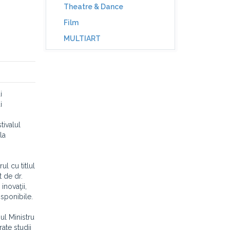
Theatre & Dance
Film
MULTIART
i
i
tivalul
la
l cu titlul
 de dr.
inovaţii,
isponibile.
ul Ministru
ate studii