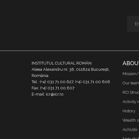
ABOU
INSTITUTUL CULTURAL ROMÂN
Aleea Alexandru nr. 38, 011824 București,
Mission/
România
Tel.: (+4) 031 71 00 627, (+4) 031 71 00 606
Our tea
Fax: (+4) 031 71 00 607
RCI Stru
E-mail: icr@icr.ro
Activity 
History
Wealth s
Achizitii
Nota de 