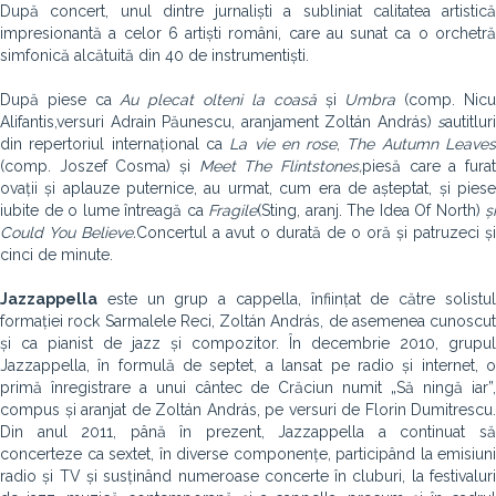
După concert, unul dintre jurnaliști a subliniat calitatea artistică
impresionantă a celor 6 artiști români, care au sunat ca o orchetră
simfonică alcătuită din 40 de instrumentiști.
După piese ca
Au plecat olteni la coasă
și
Umbra
(comp. Nic
Alifantis,versuri Adrain Păunescu, aranjament Zoltán András)
s
au
titluri
din repertoriul internațional ca
La vie en rose
,
The Autumn Leave
(comp. Joszef Cosma) și
Meet The Flintstones,
piesă care a fura
ovații și aplauze puternice, au urmat, cum era de așteptat, și piese
iubite de o lume întreagă ca
Fragile
(Sting, aranj. The Idea Of North)
și
Could You Believe.
Concertul a avut o durată de o oră și patruzeci și
cinci de minute.
Jazzappella
este un grup a cappella, înființat de către solistul
formației rock Sarmalele Reci, Zoltán András, de asemenea cunoscut
și ca pianist de jazz și compozitor. În decembrie 2010, grupul
Jazzappella, în formulă de septet, a lansat pe radio și internet, o
primă înregistrare a unui cântec de Crăciun numit „Să ningă iar”,
compus și aranjat de Zoltán András, pe versuri de Florin Dumitrescu.
Din anul 2011, până în prezent, Jazzappella a continuat să
concerteze ca sextet, în diverse componențe, participând la emisiuni
radio și TV și susținând numeroase concerte în cluburi, la festivaluri