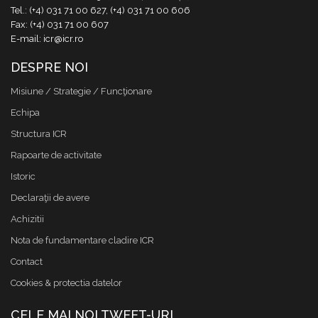
Tel.: (+4) 031 71 00 627, (+4) 031 71 00 606
Fax: (+4) 031 71 00 607
E-mail: icr@icr.ro
DESPRE NOI
Misiune / Strategie / Funcţionare
Echipa
Structura ICR
Rapoarte de activitate
Istoric
Declaraţii de avere
Achizitii
Nota de fundamentare cladire ICR
Contact
Cookies & protectia datelor
CELE MAI NOI TWEET-URI