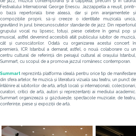
de jazz, muzică contemporană și a cappella, precum și în cadrul
Festivalului Internațional George Enescu. Jazzappella a reușit, printr-
o bază repertorială bine aleasă, dar și prin aranjamentele și
compozițiile proprii, să-și creeze o identitate muzicală unică,
gravitând în jurul binecunoscutelor standarde de jazz. Din repertoriul
grupului vocal nu lipsesc, totuși, piese celebre în genul pop și
musical, astfel devenind accesibili atât publicului iubitor de muzică,
cât și cunoscătorilor. Odată cu organizarea acestui concert în
premieră, ICR Istanbul a demarat, astfel, o nouă colaborare cu un
centru cultural de referință din peisajul cultural al orașului Istanbul,
Summart, cu scopul de a promova jazzul românesc contemporan.
Summart
reprezintă platforma ideală pentru orice tip de manifestare
din sfera artelor, fie muzică și literatură vizuală sau teatru, un punct de
întâlnire al iubitorilor de artă, artiști locali și internaționali, colecționari,
curatori, critici de artă, autori și reprezentanți ai mediului academic.
Summart organizează și găzduiește, spectacole muzicale, de teatru,
conferințe, piese și expoziții de artă.