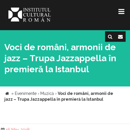
Voci de români, armonii de
jazz – Trupa Jazzappella în
premieră la Istanbul
»
Evenimente
›
Muzică
›
Voci de români, armonii de
jazz – Trupa Jazzappella în premieră la Istanbul
16 May 2018