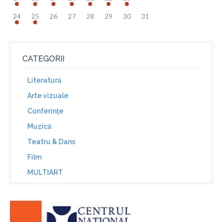
24
25
26
27
28
29
30
31
CATEGORII
Literatură
Arte vizuale
Conferinţe
Muzică
Teatru & Dans
Film
MULTIART