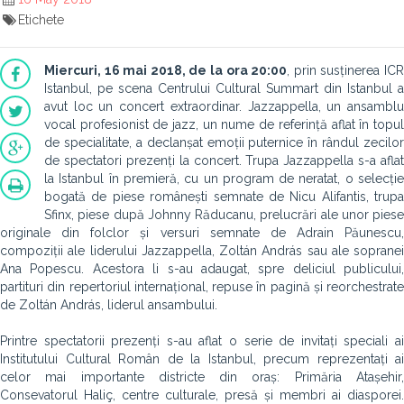
Etichete
Miercuri, 16 mai 2018, de la ora 20:00
, prin susținerea IC
Istanbul, pe scena Centrului Cultural Summart din Istanbul a
avut loc un concert extraordinar. Jazzappella, un ansamblu
vocal profesionist de jazz, un nume de referință aflat în topul
de specialitate, a declanșat emoții puternice în rândul zecilor
de spectatori prezenți la concert. Trupa Jazzappella s-a aflat
la Istanbul în premieră, cu un program de neratat, o selecție
bogată de piese românești semnate de Nicu Alifantis, trupa
Sfinx, piese după Johnny Răducanu, prelucrări ale unor piese
originale din folclor și versuri semnate de Adrain Păunescu,
compoziții ale liderului Jazzappella, Zoltán András sau ale sopranei
Ana Popescu. Acestora li s-au adaugat, spre deliciul publicului,
partituri din repertoriul internațional, repuse în pagină și reorchestrate
de Zoltán András, liderul ansambului.
Printre spectatorii prezenți s-au aflat o serie de invitați speciali ai
Institutului Cultural Român de la Istanbul, precum reprezentați ai
celor mai importante districte din oraș: Primăria Atașehir,
Consevatorul Haliç, centre culturale, presă și membri ai diasporei.