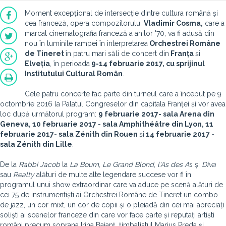
Moment excepțional de intersecție dintre cultura română și
cea franceză, opera compozitorului
Vladimir Cosma,
care a
marcat cinematografia franceză a anilor '70, va fi adusă din
nou în luminile rampei în interpretarea
Orchestrei Române
de Tineret
în patru mari săli de concert din
Franța
și
Elveția
, în perioada
9-14 februarie 2017, cu sprijinul
Institutului Cultural Român
.
Cele patru concerte fac parte din turneul care a început pe 9
octombrie 2016 la Palatul Congreselor din capitala Franței și vor avea
loc după următorul program:
9 februarie 2017- sala Arena din
Geneva, 10 februarie 2017 - sala Amphithéâtre din Lyon, 11
februarie 2017- sala Zénith din Rouen
și
14 februarie 2017 -
sala Zénith din Lille
.
De la
Rabbi Jacob
la
La Boum
,
Le Grand Blond
,
l
'As
des A
s și
Diva
sau
Realty
alături de multe alte legendare succese vor fi în
programul unui show extraordinar care va aduce pe scenă alături de
cei 75 de instrumentiști ai Orchestrei Române de Tineret un combo
de jazz, un cor mixt, un cor de copii și o pleiadă din cei mai apreciați
soliști ai scenelor franceze din care vor face parte și reputați artiști
români precum soprana Irina Baianț, țimbalistul Marius Preda și