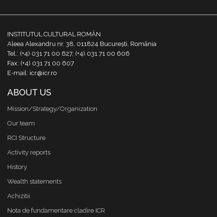
INSTITUTUL CULTURAL ROMÂN
Aleea Alexandru nr. 38, 011824 București, România
Tel.: (+4) 031 71 00 627, (+4) 031 71 00 606
Fax: (+4) 031 71 00 607
E-mail: icr@icr.ro
ABOUT US
Mission/Strategy/Organization
Our team
RCI Structure
Activity reports
History
Wealth statements
Achizitii
Nota de fundamentare cladire ICR