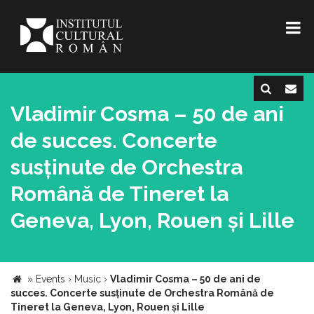
Vladimir Cosma – 50 de ani
de succes. Concerte
susținute de Orchestra
Română de Tineret la
Geneva, Lyon, Rouen și Lille
»
Events
›
Music
›
Vladimir Cosma – 50 de ani de
succes. Concerte susținute de Orchestra Română de
Tineret la Geneva, Lyon, Rouen și Lille