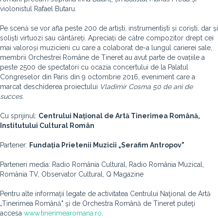
violonistul Rafael Butaru.
Pe scenă se vor afla p
este 200
de artiști, instrumentiști și coriști
,
dar și
soliști virtuozi sau cântăreți. Apreciați de către compozitor drept cei
mai valoroși muzicieni cu care a colaborat de-a lungul carierei sale,
membrii Orchestrei Române de Tineret au avut parte de ovațiile a
peste 2500 de spectatori cu ocazia concertului de la Palatul
Congreselor din Paris din 9 octombrie 2016, eveniment care a
marcat deschiderea proiectului
Vladimir Cosma 50 de ani de
succes
.
Cu sprijinul:
Centrului Național de Artă Tinerimea Română,
Institutului Cultural Român
Partener:
Fundația Prietenii Muzicii „Serafim Antropov"
Parteneri media: Radio România Cultural, Radio România Muzical,
România TV, Observator Cultural, Q Magazine
Pentru alte informaţii legate de activitatea Centrului Naţional de Artă
„Tinerimea Română" şi de Orchestra Română de Tineret puteţi
accesa
www.tinerimearomana.ro
.