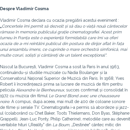
Despre Vladimir Cosma
Vladimir Cosma declara cu ocazia pregătirii acestui eveniment :
„
Concertele îmi permit să dezvolt și să dau o viață nouă cântecelor
rămase în memoria publicului grație cinematografiei. Acest prim
turneu în Franța este o experiență formidabilă care îmi va oferi
ocazia de a-mi reîntâlni publicul din postura de dirijor aflat în fața
unui ansamblu imens, ce cuprinde o mare orchestră simfonică, mai
multe coruri, soliști și cântăreți de un talent excepțional"
.
Născut la București, Vladimir Cosma a sosit la Paris în anul 1963,
continuându-și studiile muzicale cu Nadia Boulanger și la
Conservatorul Național Superior de Muzică din Paris. În 1968, Yves
Robert îi încredințează prima sa lucrare de muzică de film pentru
pelicula
Alexandre le Bienheureux
, succes confirmat și consolidat în
1972 cu muzica din filmul
Le
Grand Blond avec une chausseure
noire
. A compus, după aceea, mai mult de 400 de coloane sonore
de filme și seriale TV. Cinematografia i-a permis să abordeze și jazz-
ul (colaborând cu Chet Baker, Toots Thielemans, Don Byas, Stéphane
Grappelli, Jean-Luc Ponty, Philip Catherine), melodiile care au devenit
veritabile hituri („Reality" din
La Boum
, „Destinée" cântec mitic din