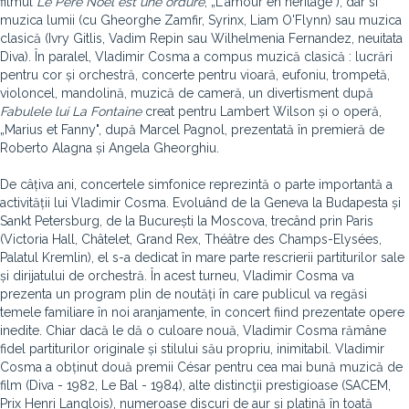
filmul
Le Père Noël est une ordure
, „L'amour en héritage"), dar si
muzica lumii (cu Gheorghe Zamfir, Syrinx, Liam O'Flynn) sau muzica
clasică (Ivry Gitlis, Vadim Repin sau Wilhelmenia Fernandez, neuitata
Diva). În paralel, Vladimir Cosma a compus muzică clasică : lucrări
pentru cor și orchestră, concerte pentru vioară, eufoniu, trompetă,
violoncel, mandolină, muzică de cameră, un divertisment după
Fabulele lui La Fontaine
creat pentru Lambert Wilson și o operă,
„Marius et Fanny", după Marcel Pagnol, prezentată în premieră de
Roberto Alagna și Angela Gheorghiu.
De câțiva ani, concertele simfonice reprezintă o parte importantă a
activității lui Vladimir Cosma. Evoluând de la Geneva la Budapesta și
Sankt Petersburg, de la București la Moscova, trecând prin Paris
(Victoria Hall, Châtelet, Grand Rex, Théâtre des Champs-Elysées,
Palatul Kremlin), el s-a dedicat în mare parte rescrierii partiturilor sale
și dirijatului de orchestră. În acest turneu, Vladimir Cosma va
prezenta un program plin de noutăți în care publicul va regăsi
temele familiare în noi aranjamente, în concert fiind prezentate opere
inedite. Chiar dacă le dă o culoare nouă, Vladimir Cosma rămâne
fidel partiturilor originale și stilului său propriu, inimitabil. Vladimir
Cosma a obținut două premii César pentru cea mai bună muzică de
film (Diva - 1982, Le Bal - 1984), alte distincţii prestigioase (SACEM,
Prix Henri Langlois), numeroase discuri de aur și platină în toată