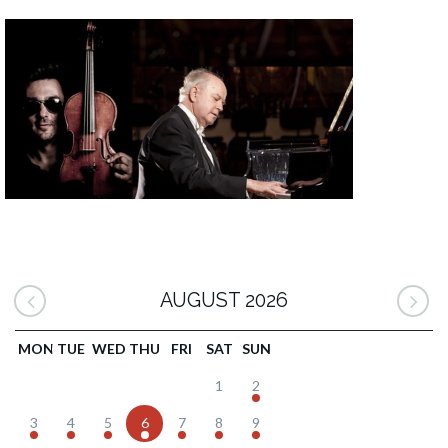
AUGUST 2026
MON
TUE
WED
THU
FRI
SAT
SUN
1
2
3
4
5
6
7
8
9