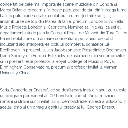
concertat pe cele mai importante scene muzicale din Londra și
Marea Britanie, precum și în peste patruzeci de țări din întreaga lume.
La începutul carierei sale a colaborat cu mulți dintre soliștii și
ansamblurile de top din Marea Britanie, precum London Sinfonietta,
Music Projects London și Capricorn. Numirea sa, în 1992, ca șef al
departamentului de pian la Colegiul Regal de Muzică din Țara Galilor
l-a îndreptat spre o mai mare concentrare pe cariera de solist,
incluzând aici interpretarea ciclului complet al sonatelor lui
Beethoven. În prezent, Julian Jacobson este Președintele Beethoven
Piano Society din Europa. Este activ, de asemenea, ca și compozitor
și, în prezent, este profesor la Royal College of Music și Royal
Birmingham Conservatoire, precum și profesor invitat la Xiamen
University China.
Seria„Concertelor Enescu”, ce se desfășoară încă din anul 2007, este
un program permanent al ICR Londra în cadrul căruia muzicieni
români şi străini sunt invitați să își demonstreze măiestria, aducând în
același timp și un omagiu geniului creativ al lui George Enescu.