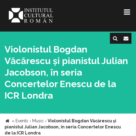
Violonistul Bogdan
Văcărescu și pianistul Julian
Jacobson, în seria
Concertelor Enescu de la
ICR Londra
»
Events
›
Music
›
Violonistul Bogdan Văcărescu și
pianistul Julian Jacobson, în seria Concertelor Enescu
de la ICR Londra