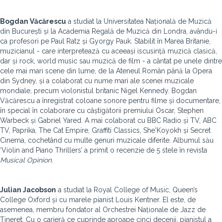
Bogdan Văcărescu
a studiat la Universitatea Națională de Muzică
din București și la Academia Regală de Muzică din Londra, avându-i
ca profesori pe Paul Ratz și Gyorgy Pauk. Stabilit în Marea Britanie,
muzicianul - care interpretează cu aceeași iscusință muzică clasică,
dar și rock, world music sau muzică de film - a cântat pe unele dintre
cele mai mari scene din lume, de la Ateneul Român până la Opera
din Sydney, și a colaborat cu nume mari ale scenei muzicale
mondiale, precum violonistul britanic Nigel Kennedy. Bogdan
Văcărescu a înregistrat coloane sonore pentru filme și documentare,
în special în colaborare cu câștigătorii premiului Oscar, Stephen
Warbeck și Gabriel Yared. A mai colaborat cu BBC Radio și TV, ABC
TV, Paprika, The Cat Empire, Graffiti Classics, She'Koyokh și Secret
Cinema, cochetând cu multe genuri muzicale diferite. Albumul său
‘Violin and Piano Thrillers’ a primit o recenzie de 5 stele în revista
Musical Opinion
.
Julian Jacobson
a studiat la Royal College of Music, Queen’s
College Oxford și cu marele pianist Louis Kentner. El este, de
asemenea, membru fondator al Orchestrei Naționale de Jazz de
Tineret. Cu o carieră ce cuprinde aproape cinci decenii, pianistul a