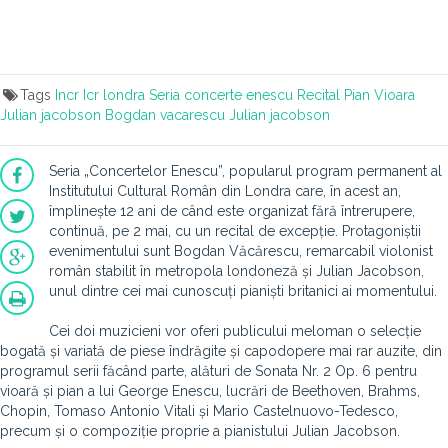
Tags
Incr
Icr londra
Seria concerte enescu
Recital
Pian
Vioara
Julian jacobson
Bogdan vacarescu
Julian jacobson
Seria „Concertelor Enescu”, popularul program permanent al
Institutului Cultural Român din Londra care, în acest an,
împlinește 12 ani de când este organizat fără întrerupere,
continuă, pe 2 mai, cu un recital de excepție. Protagoniștii
evenimentului sunt Bogdan Văcărescu, remarcabil violonist
român stabilit în metropola londoneză și Julian Jacobson,
unul dintre cei mai cunoscuți pianiști britanici ai momentului.
Cei doi muzicieni vor oferi publicului meloman o selecție
bogată și variată de piese îndrăgite și capodopere mai rar auzite, din
programul serii făcând parte, alături de Sonata Nr. 2 Op. 6 pentru
vioară și pian a lui George Enescu, lucrări de Beethoven, Brahms,
Chopin, Tomaso Antonio Vitali și Mario Castelnuovo-Tedesco,
precum și o compoziție proprie a pianistului Julian Jacobson.