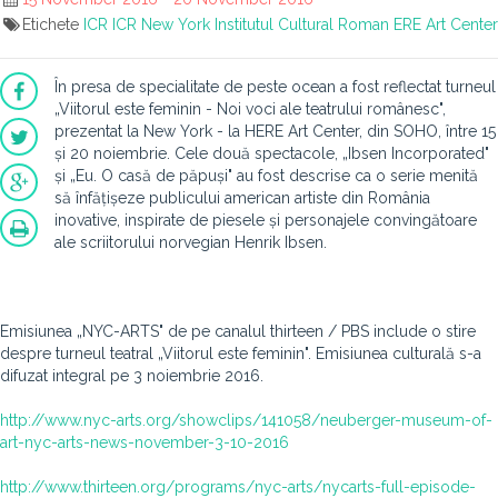
Etichete
ICR
ICR New York
Institutul Cultural Roman
ERE Art Center
În presa de specialitate de peste ocean a fost reflectat turneul
„Viitorul este feminin - Noi voci ale teatrului românesc",
prezentat la New York - la HERE Art Center, din SOHO, între 15
și 20 noiembrie. Cele două spectacole, „Ibsen Incorporated"
și „Eu. O casă de păpuși" au fost descrise ca o serie menită
să înfățișeze publicului american artiste din România
inovative, inspirate de piesele și personajele convingătoare
ale scriitorului norvegian Henrik Ibsen.
Emisiunea „NYC-ARTS" de pe canalul thirteen / PBS include o stire
despre turneul teatral „Viitorul este feminin". Emisiunea culturală s-a
difuzat integral pe 3 noiembrie 2016.
http://www.nyc-arts.org/showclips/141058/neuberger-museum-of-
art-nyc-arts-news-november-3-10-2016
http://www.thirteen.org/programs/nyc-arts/nycarts-full-episode-