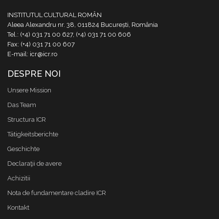
INSTITUTUL CULTURAL ROMÂN
Aleea Alexandru nr. 38, 011824 București, România
Tel.: (+4) 031 71 00 627, (+4) 031 71 00 606
Fax: (+4) 031 71 00 607
E-mail: icr@icr.ro
DESPRE NOI
Unsere Mission
Das Team
Structura ICR
Tätigkeitsberichte
Geschichte
Declaraţii de avere
Achizitii
Nota de fundamentare cladire ICR
Kontakt