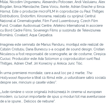
Mălai, Nicodim Ungureanu, Alexandru Potocean, Andi Vasluianu, Alex
Bogdan, Ilinca Manolache, Dana Voicu, Axinte, Adrian Enache și Ilinca
Hărnuț. Este o producție microFILM în coproducție cu Paul Thiltges
Distributions, Endorfilm, Kinorama, realizată cu sprijinul Centrul
Național al Cinematografiei, Film Fund Luxembourg, Czech Film
Fund, Croatian Audiovisual Centre, Artekino International în asociere
cu Bord Cadre Films, Sovereign Films și susținută de Televiziunea
Română, Covalact, Aqua Carpatica.
Imaginea este semnată de Marius Panduru, montajul este realizat de
Cătălin Cristuțiu, Dana Bunescu s-a ocupat de sound design, Cristian
Niculescu a fost responsabil de scenografie, iar de costume, Cireșica
Cuciuc. Producător este Ada Solomon și coproducători sunt Paul
Thiltges, Adrien Chef, Jiří Konečný și Ankica Jurić Tilić.
În urma premierei mondiale, care a avut loc pe 2 martie,
The
Hollywood Reporter
a titrat că filmul este „o usturătoare satiră socială
despre sex, minciuni și casete video”.
„Jude rămâne o voce originală îndrăzneață în cinema-ul european
modern, cu lucruri importante de spus și moduri tot mai aventuroase
de a le spune... Delicios de nebune”.