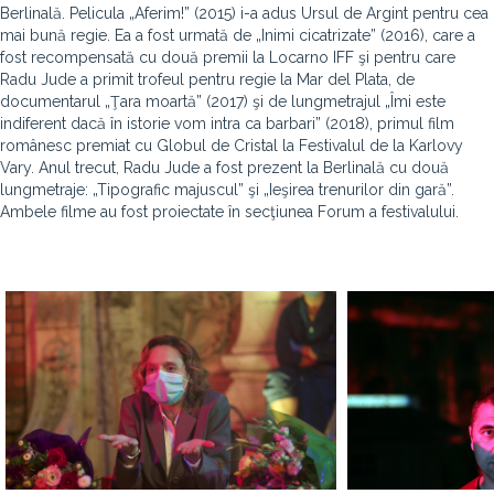
Berlinală. Pelicula „Aferim!” (2015) i-a adus Ursul de Argint pentru cea
mai bună regie. Ea a fost urmată de „Inimi cicatrizate” (2016), care a
fost recompensată cu două premii la Locarno IFF şi pentru care
Radu Jude a primit trofeul pentru regie la Mar del Plata, de
documentarul „Ţara moartă” (2017) şi de lungmetrajul „Îmi este
indiferent dacă în istorie vom intra ca barbari” (2018), primul film
românesc premiat cu Globul de Cristal la Festivalul de la Karlovy
Vary. Anul trecut, Radu Jude a fost prezent la Berlinală cu două
lungmetraje: „Tipografic majuscul” şi „Ieşirea trenurilor din gară”.
Ambele filme au fost proiectate în secţiunea Forum a festivalului.