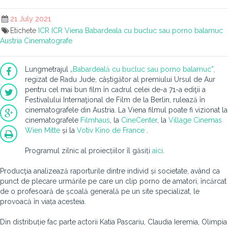
21 July 2021
Etichete
ICR
ICR Viena
Babardeala cu bucluc sau porno balamuc
Austria
Cinematografe
Lungmetrajul
„Babardeală cu bucluc sau porno balamuc”,
regizat de Radu Jude, câștigător al premiului Ursul de Aur
pentru cel mai bun film în cadrul celei de-a 71-a ediţii a
Festivalului Internaţional de Film de la Berlin, rulează în
cinematografele din Austria. La Viena filmul poate fi vizionat la
cinematografele
Filmhaus
, la
CineCenter
, la
Village Cinemas
Wien Mitte
și la
Votiv Kino de France
.
Programul zilnic al proiecțiilor îl găsiți
aici
.
Producţia analizează raporturile dintre individ și societate, având ca
punct de plecare urmările pe care un clip porno de amatori, încărcat
de o profesoară de școală generală pe un site specializat, le
provoacă în viața acesteia.
Din distribuție fac parte actorii Katia Pascariu, Claudia Ieremia, Olimpia