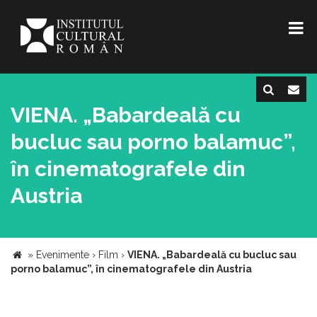
VIENA. „Babardeală cu
bucluc sau porno balamuc”,
în cinematografele din
Austria
»
Evenimente
›
Film
›
VIENA. „Babardeală cu bucluc sau
porno balamuc”, în cinematografele din Austria