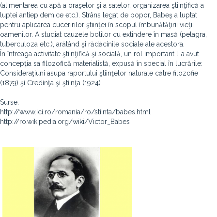
(alimentarea cu apă a oraşelor şi a satelor, organizarea ştiinţifică a
luptei antiepidemice etc.). Strâns legat de popor, Babeş a luptat
pentru aplicarea cuceririlor ştiinţei în scopul îmbunătăţirii vieţii
oamenilor. A studiat cauzele bolilor cu extindere în masă (pelagra,
tuberculoza etc.), arătând şi rădăcinile sociale ale acestora.
În întreaga activitate ştiinţifică şi socială, un rol important l-a avut
concepţia sa filozofică materialistă, expusă în special în lucrările:
Consideraţiuni asupa raportului ştiinţelor naturale către filozofie
(1879) şi Credinţa şi ştiinţa (1924).
Surse:
http://www.ici.ro/romania/ro/stiinta/babes.html
http://ro.wikipedia.org/wiki/Victor_Babes