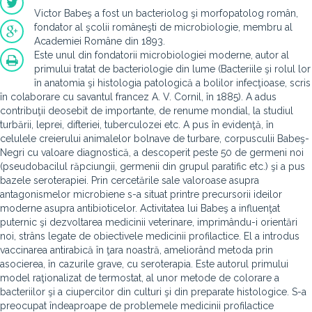
Victor Babeş a fost un bacteriolog şi morfopatolog român,
fondator al şcolii româneşti de microbiologie, membru al
Academiei Române din 1893.
Este unul din fondatorii microbiologiei moderne, autor al
primului tratat de bacteriologie din lume (Bacteriile şi rolul lor
în anatomia şi histologia patologică a bolilor infecţioase, scris
în colaborare cu savantul francez A. V. Cornil, în 1885). A adus
contribuţii deosebit de importante, de renume mondial, la studiul
turbării, leprei, difteriei, tuberculozei etc. A pus în evidenţă, în
celulele creierului animalelor bolnave de turbare, corpusculii Babeş-
Negri cu valoare diagnostică, a descoperit peste 50 de germeni noi
(pseudobacilul răpciungii, germenii din grupul paratific etc.) şi a pus
bazele seroterapiei. Prin cercetările sale valoroase asupra
antagonismelor microbiene s-a situat printre precursorii ideilor
moderne asupra antibioticelor. Activitatea lui Babeş a influenţat
puternic şi dezvoltarea medicinii veterinare, imprimându-i orientări
noi, strâns legate de obiectivele medicinii profilactice. El a introdus
vaccinarea antirabică în ţara noastră, ameliorând metoda prin
asocierea, în cazurile grave, cu seroterapia. Este autorul primului
model raţionalizat de termostat, al unor metode de colorare a
bacteriilor şi a ciupercilor din culturi şi din preparate histologice. S-a
preocupat îndeaproape de problemele medicinii profilactice