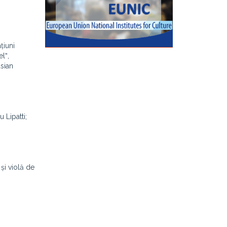
țiuni
lˮ,
sian
 Lipatti;
 și violă de