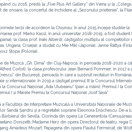
ând cu 2016, predă la „Five Plus Art Gallery” din Viena și la „Colegiu
tat de onoare, la concertul de închidere al „Sezonului prieteniei”, la Fil
rimele lecții de acordeon la Chișinău; în anul 2015 începe studiile la
rea prof. Marko Kassl; în anul universitar 2018-2019, a fost student
ia), la clasa prof. Inaki Alberdi; câștigător multiplu al competițiilor 
a, Ungaria, Croația); a studiat cu Mie Miki (Japonia), Janne Rättya (Finl
gosz Stopa (Polonia).
ale de Muzică „Gh. Dima” din Cluj-Napoca; în perioada 2018-2020 a câ
lfred Cortot), la clasa profesorului Jean Bernard Pommier; în 2017 a 
cu” din București, perioadă în care a susținut recitaluri în România,
i internaționale; în 2019 a câștigat premiul III la Concursul Internați
 la Concursul Național „Ada Ulubeanu” (pian 4 mâini), Premiul I la Co
Premiul I și Marele Premiu la Concursul Național „Iosif Sava”.
 Facultății de Interpretare Muzicală a Universității Naționale de Muz
ilor Sanda Șandru și a regretatei soprane Eleonora Enăchescu. De-a l
ra Bărbierul din Sevilla, Clorinda din opera La Cenerentola (Cenușărea
etano Donizetti, Madame Herz din opera Directorul de teatru, regia Cr
lfgang Amadeus Mozart, Papagena din opera Flautul Fermecat, de Wol