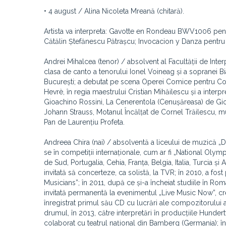
• 4 august / Alina Nicoleta Mreană (chitară).
Artista va interpreta: Gavotte en Rondeau BWV1006 pentru
Cătălin Ștefănescu Pătrașcu; Invocacion y Danza pentru
Andrei Mihalcea (tenor) / absolvent al Facultății de Inte
clasa de canto a tenorului Ionel Voineag și a sopranei 
București; a debutat pe scena Operei Comice pentru Cop
Hevrè, în regia maestrului Cristian Mihăilescu și a interp
Gioachino Rossini, La Cenerentola (Cenușăreasa) de Gio
Johann Strauss, Motanul Încălțat de Cornel Trăilescu, mu
Pan de Laurențiu Profeta.
Andreea Chira (nai) / absolventă a liceului de muzică „
se în competiții internaționale, cum ar fi „National Olymp
de Sud, Portugalia, Cehia, Franța, Belgia, Italia, Turcia și
invitată să concerteze, ca solistă, la TVR; în 2010, a fos
Musicians”; în 2011, după ce și-a încheiat studiile în Româ
invitată permanentă la evenimentul „Live Music Now”, crea
înregistrat primul său CD cu lucrări ale compozitorului 
drumul, în 2013, către interpretări în producțiile Hundert
colaborat cu teatrul național din Bamberg (Germania); în 2