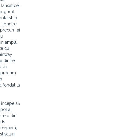
 lansat cel
singurul
holarship
i printre
 precum și
nu
 un amplu
te cu
teinway
e dintre
Riva
ţi precum
în
 fondat la
l începe să
ipol al
arele din
lds
imișoara,
stivaluri