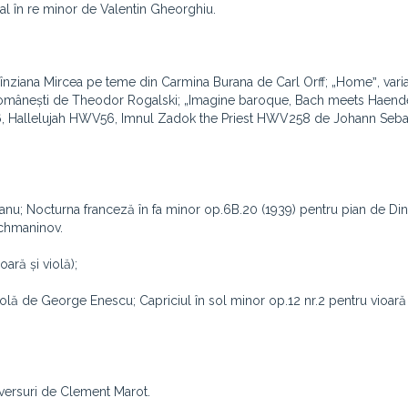
al în re minor de Valentin Gheorghiu.
e Sînziana Mircea pe teme din Carmina Burana de Carl Orff; „Homeˮ, varia
Românești de Theodor Rogalski; „Imagine baroque, Bach meets Haende
846, Hallelujah HWV56, Imnul Zadok the Priest HWV258 de Johann Seba
anu; Nocturna franceză în fa minor op.6B.20 (1939) pentru pian de Dinu
achmaninov.
ară și violă);
 violă de George Enescu; Capriciul în sol minor op.12 nr.2 pentru vioară
 versuri de Clement Marot.