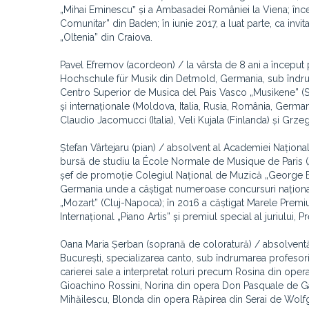
„Mihai Eminescuˮ și a Ambasadei României la Viena; încep
Comunitar” din Baden; în iunie 2017, a luat parte, ca invi
„Oltenia” din Craiova.
Pavel Efremov (acordeon) / la vârsta de 8 ani a început p
Hochschule für Musik din Detmold, Germania, sub îndruma
Centro Superior de Musica del Pais Vasco „Musikene” (Span
și internaționale (Moldova, Italia, Rusia, România, Germani
Claudio Jacomucci (Italia), Veli Kujala (Finlanda) și Grze
Ștefan Vârtejaru (pian) / absolvent al Academiei Națion
bursă de studiu la École Normale de Musique de Paris (A
șef de promoție Colegiul Național de Muzică „George Enes
Germania unde a câștigat numeroase concursuri naționale ș
„Mozart” (Cluj-Napoca); în 2016 a căștigat Marele Premiu
Internațional „Piano Artis” și premiul special al juriului, 
Oana Maria Șerban (soprană de coloratură) / absolventă a
București, specializarea canto, sub îndrumarea profesor
carierei sale a interpretat roluri precum Rosina din ope
Gioachino Rossini, Norina din opera Don Pasquale de Ga
Mihăilescu, Blonda din opera Răpirea din Serai de Wo