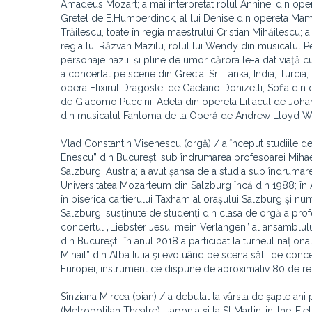
Amadeus Mozart; a mai interpretat rolul Anninei din oper
Gretel de E.Humperdinck, al lui Denise din opereta Mam
Trăilescu, toate în regia maestrului Cristian Mihăilescu; 
regia lui Răzvan Mazilu, rolul lui Wendy din musicalul Pe
personaje hazlii și pline de umor cărora le-a dat viață cu
a concertat pe scene din Grecia, Sri Lanka, India, Turcia,
opera Elixirul Dragostei de Gaetano Donizetti, Sofia din
de Giacomo Puccini, Adela din opereta Liliacul de Joha
din musicalul Fantoma de la Operă de Andrew Lloyd Web
Vlad Constantin Vișenescu (orgă) / a început studiile de
Enescu” din București sub îndrumarea profesoarei Mihae
Salzburg, Austria; a avut șansa de a studia sub îndrumar
Universitatea Mozarteum din Salzburg încă din 1988; în Au
în biserica cartierului Taxham al orașului Salzburg și nu
Salzburg, susținute de studenți din clasa de orgă a profes
concertul „Liebster Jesu, mein Verlangen” al ansamblulu
din București; în anul 2018 a participat la turneul nați
Mihail” din Alba Iulia şi evoluând pe scena sălii de con
Europei, instrument ce dispune de aproximativ 80 de reg
Sînziana Mircea (pian) / a debutat la vârsta de șapte an
(Metropolitan Theatre), Japonia și la St Martin-in-the-Fie