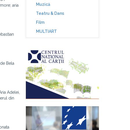
Muzică
amore; aria
Teatru & Dans
Film
MULTIART
ebastian
 de Bela
ria Adelei,
erul din
onata