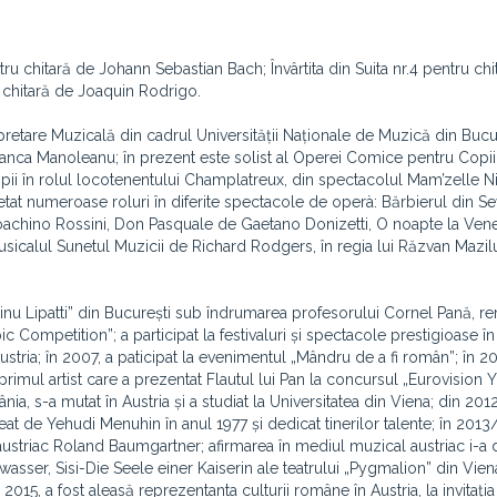
 chitară de Johann Sebastian Bach; Învârtita din Suita nr.4 pentru chi
 chitară de Joaquin Rodrigo.
rpretare Muzicală din cadrul Universității Naționale de Muzică din Bucur
Bianca Manoleanu; în prezent este solist al Operei Comice pentru Copii
ii în rolul locotenentului Champlatreux, din spectacolul Mam’zelle 
retat numeroase roluri în diferite spectacole de operà: Bărbierul din Sev
achino Rossini, Don Pasquale de Gaetano Donizetti, O noapte la Vene
sicalul Sunetul Muzicii de Richard Rodgers, în regia lui Răzvan Mazilu
Dinu Lipatti” din București sub îndrumarea profesorului Cornel Pană, 
ic Competition”; a participat la festivaluri și spectacole prestigioase î
 Austria; în 2007, a paticipat la evenimentul „Mândru de a fi român”; în 2
t primul artist care a prezentat Flautul lui Pan la concursul „Eurovision
nia, s-a mutat în Austria și a studiat la Universitatea din Viena; din 2012
t de Yehudi Menuhin în anul 1977 și dedicat tinerilor talente; în 2013/
austriac Roland Baumgartner; afirmarea în mediul muzical austriac i-a
wasser, Sisi-Die Seele einer Kaiserin ale teatrului „Pygmalion” din Vien
015, a fost aleasă reprezentanta culturii române în Austria, la invitația