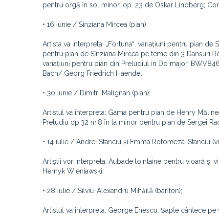
pentru orgă în sol minor, op. 23 de Oskar Lindberg; Cor
• 16 iunie / Sînziana Mircea (pian);
Artista va interpreta: „Fortunaˮ, variațiuni pentru pian d
pentru pian de Sînziana Mircea pe teme din 3 Dansuri 
variațiuni pentru pian din Preludiul în Do major, BWV
Bach/ Georg Friedrich Haendel.
• 30 iunie / Dimitri Malignan (pian);
Artistul va interpreta: Gama pentru pian de Henry Măline
Preludiu op.32 nr.8 în la minor pentru pian de Sergei R
• 14 iulie / Andrei Stanciu și Emma Rotomeza-Stanciu (vio
Artiștii vor interpreta: Aubade lointaine pentru vioară și
Hernyk Wieniawski.
• 28 iulie / Silviu-Alexandru Mihăilă (bariton);
Artistul va interpreta: George Enescu, Șapte cântece pe