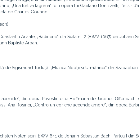
ino, „Una furtiva lagrimaˮ, din opera lui Gaetano Donizzetti, L’elisir d’
ulieta de Charles Gounod.
eon);
Constantin Arvinte; „Badinerieˮ din Suita nr. 2 (BWV 1067) de Johann S
hann Baptiste Arban.
occată de Sigismund Toduță; „Muzica Nopții și Urmărireaˮ din Szabadban
a charmilleˮ, din opera Povestirile lui Hoffmann de Jacques Offenbach; A
auss; Aria Rosinei, „Contro un cor che accende amoreˮ, din opera Barbi
öchsten Nöten sein, BWV 641 de Johann Sebastian Bach; Partea I din S