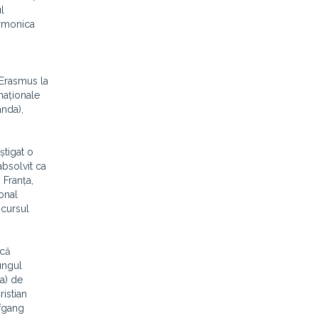
l
armonica
 Erasmus la
naționale
anda),
știgat o
absolvit ca
 Franța,
onal
ncursul
ică
ungul
sa) de
istian
fgang