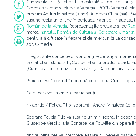
Cunoscuta artistă Felicia Filip este alături de tinerii arti
Cercetare Umanistică de la Veneția (IRCCU Veneția), Merco
precum Andrei Mihalcea (tenor), Andreea Chira (nai), Pav
susține recitaluri online în perioada 7 aprilie - 4 august
Român de la Veneția
. Reprezentațiile preluate și de
Rad
marca
Institutul Român de Cultură și Cercetare Umanisti
pentru a fi difuzate în fiecare zi de miercuri (ziua cons
social-media.
Înregistrările concertelor vor conține pe lângă momentul 
trei întrebări standard: „Ce schimbări a produs pandemia
„Cum se ascultă muzica clasică?ˮ și „Dacă un tânar vrea 
Proiectul va fi derulat împreună cu dirijorul Gian Luigi Z
Calendar evenimente și participanţi:
• 7 aprilie / Felicia Filip (soprană); Andrei Mihalcea (tenor
Soprana Felicia Filip va susține un mini recital în deschi
Giuseppe Verdi și aria Contesei de Follville din opera I
Andrei Mihalcea va interpreta: Pasăre cu pene-albastre d