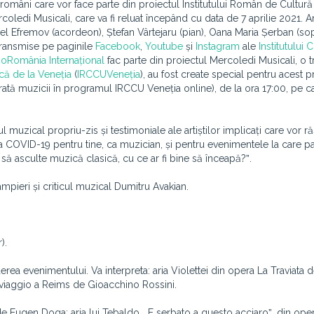
ști români care vor face parte din proiectul Institutului Român de Cultură
ledi Musicali, care va fi reluat începând cu data de 7 aprilie 2021. Art
el Efremov (acordeon), Ștefan Vârtejaru (pian), Oana Maria Șerban (so
, transmise pe paginile
Facebook
,
Youtube
și
Instagram
ale
Institutului C
ioRomânia Internațional
fac parte din proiectul Mercoledi Musicali, o tr
că de la Veneția
(
IRCCUVeneția
), au fost create special pentru acest p
acrată muzicii în programul IRCCU Veneția online), de la ora 17:00, pe c
muzical propriu-zis și testimoniale ale artiștilor implicați care vor r
 COVID-19 pentru tine, ca muzician, și pentru evenimentele la care par
să asculte muzică clasică, cu ce ar fi bine să înceapă?ˮ.
ampieri și criticul muzical Dumitru Avakian.
).
derea evenimentului. Va interpreta: aria Violettei din opera La Traviata 
l viaggio a Reims de Gioacchino Rossini.
e Eugen Doga; aria lui Tebaldo, „E serbato a questo acciaroˮ, din oper