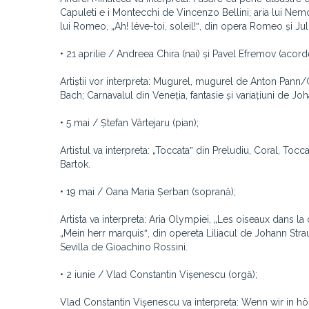
Capuleti e i Montecchi de Vincenzo Bellini; aria lui Nemor
lui Romeo, „Ah! lève-toi, soleil!ˮ, din opera Romeo și J
• 21 aprilie / Andreea Chira (nai) și Pavel Efremov (acord
Artiștii vor interpreta: Mugurel, mugurel de Anton Pann/
Bach; Carnavalul din Veneția, fantasie și variațiuni de Jo
• 5 mai / Ștefan Vârtejaru (pian);
Artistul va interpreta: „Toccataˮ din Preludiu, Coral, T
Bartok.
• 19 mai / Oana Maria Șerban (soprană);
Artista va interpreta: Aria Olympiei, „Les oiseaux dans l
„Mein herr marquisˮ, din opereta Liliacul de Johann Str
Sevilla de Gioachino Rossini.
• 2 iunie / Vlad Constantin Vișenescu (orgă);
Vlad Constantin Vișenescu va interpreta: Wenn wir in h