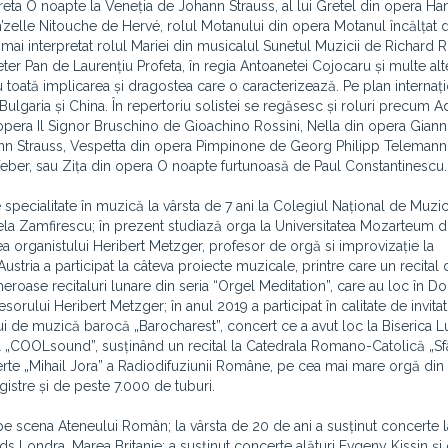
eta O noapte la Veneția de Johann Strauss, al lui Gretel din opera Han
’zelle Nitouche de Hervé, rolul Motanului din opera Motanul încălțat 
a mai interpretat rolul Mariei din musicalul Sunetul Muzicii de Richard 
ter Pan de Laurențiu Profeta, în regia Antoanetei Cojocaru și multe alt
 toată implicarea și dragostea care o caracterizează. Pe plan internațio
 Bulgaria și China. În repertoriu solistei se regăsesc și roluri precum A
 opera Il Signor Bruschino de Gioachino Rossini, Nella din opera Giann
nn Strauss, Vespetta din opera Pimpinone de Georg Philipp Telemann,
er, sau Zița din opera O noapte furtunoasă de Paul Constantinescu.
 specialitate în muzică la vârsta de 7 ani la Colegiul Național de Muz
la Zamfirescu; în prezent studiază orga la Universitatea Mozarteum d
ea organistului Heribert Metzger, profesor de orgă si improvizație la
stria a participat la câteva proiecte muzicale, printre care un recital
meroase recitaluri lunare din seria “Orgel Meditation”, care au loc în D
orului Heribert Metzger; în anul 2019 a participat în calitate de invitat
i de muzică barocă „Barocharest”, concert ce a avut loc la Biserica L
onal „COOLsound”, susținând un recital la Catedrala Romano-Catolică „Sf
certe „Mihail Jora” a Radiodifuziunii Române, pe cea mai mare orgă din
istre și de peste 7.000 de tuburi.
i pe scena Ateneului Român; la vârsta de 20 de ani a susținut concerte 
lds Londra, Marea Britanie; a susținut concerte alături Evgeny Kissin și