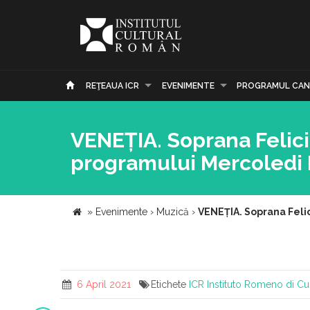
REŢEAUA ICR
EVENIMENTE
PROGRAMUL CAN
VENEȚIA. Soprana Felicia
programului Mercoledi 
»
Evenimente
›
Muzică
›
VENEȚIA. Soprana Felic
6 April 2021
Etichete
ICR
Instituto Romeno di Cu