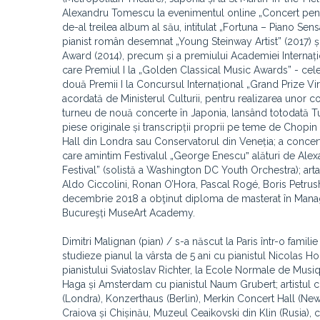
Alexandru Tomescu la evenimentul online „Concert pentru 
de-al treilea album al său, intitulat „Fortuna – Piano Se
pianist român desemnat „Young Steinway Artist” (2017) 
Award (2014), precum și a premiului Academiei Internațio
care Premiul I la „Golden Classical Music Awards” - ce
două Premii I la Concursul Internațional „Grand Prize Vir
acordată de Ministerul Culturii, pentru realizarea unor 
turneu de nouă concerte în Japonia, lansând totodată Tu
piese originale și transcripții proprii pe teme de Chopi
Hall din Londra sau Conservatorul din Veneția; a concert
care amintim Festivalul „George Enescuˮ alături de Ale
Festival” (solistă a Washington DC Youth Orchestra); arta
Aldo Ciccolini, Ronan O’Hora, Pascal Rogé, Boris Petrusha
decembrie 2018 a obţinut diploma de masterat în Manage
Bucureşți MuseArt Academy.
Dimitri Malignan (pian) / s-a născut la Paris într-o fami
studieze pianul la vârsta de 5 ani cu pianistul Nicolas Ho
pianistului Sviatoslav Richter, la Ecole Normale de Musiq
Haga și Amsterdam cu pianistul Naum Grubert; artistul co
(Londra), Konzerthaus (Berlin), Merkin Concert Hall (New
Craiova și Chișinău, Muzeul Ceaikovski din Klin (Rusia), cât