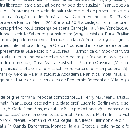
libertateˮ, care a adunat peste 34.000 de vizualizări; în anul 2020 a
nsation”, împreună cu o serie de patru videoclipuri de prezentare; este 
și prima câștigătoare din România a Van Cliburn Foundation & TCU Sc
nale de Pian din Miami (2016); în anul 2019 a câștigat mai multe premi
lebrat printr-o nouă prezența pe scena Carnegie Hall New York (2019),
tuoso” , edițiile Salzburg și Amsterdam (2019); a câștigat Bursa Brătia
compoziții pe teme celebre din muzica clasică; în anul 2019 a susţinut
rneul Internațional „Imagine Chopin”, constând într-o serie de concer
n prezentate la Sala Radio din Bucureșți, Filarmonica din Stockholm, S
at alături de numeroase orchestre, precum şi în festivaluri prestigioas
xandru Tomescu şi Omar Massa, Festivalul „Palermo Classica”, „Musica
 pianistică a artistei s-a format sub îndrumarea unor mari personalită
nsky, Verona Maier; a studiat la Accademia Pianistica Imola (Italia) și 
mentul Artelor la Universitatea de Economie Bocconi din Milano și a
lie de origine română, nepot al compozitorului Henry Mălineanu, artistu
rvath; în anul 2011, este admis la clasa prof. Ludmilei Berlinskaya, disc
ue „A. Cortotˮ din Paris; în anul 2016, se perfecționează la conservato
ncertează pe mari scene: Salle Cortot (Paris), Saint Martin-In-The-Fie
-York), Ateneul Român și Palatul Regal (București), Filarmonicile din T
 și în Olanda, Danemarca, Monaco, Italia și Croația, și este invitat la fe