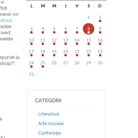
 și
L
M
M
J
V
S
D
iști
prană) vor
1
2
ultural
adiție
3
4
5
6
7
8
9
roiect,
analele
10
11
12
13
14
15
16
17
18
19
20
21
22
23
ăspunde la
24
25
26
27
28
29
30
ticipi?ˮ,
31
CATEGORII
Literatură
de
Arte vizuale
Conferinţe
a I