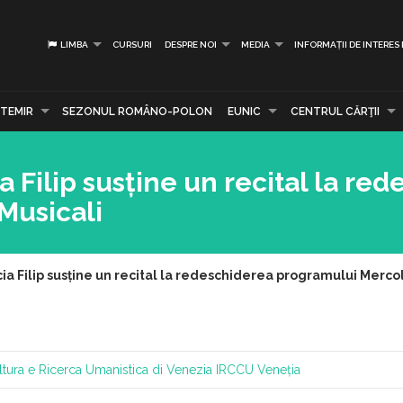
LIMBA
CURSURI
DESPRE NOI
MEDIA
INFORMAȚII DE INTERES
TEMIR
SEZONUL ROMÂNO-POLON
EUNIC
CENTRUL CĂRŢII
 Filip susține un recital la re
Musicali
ia Filip susține un recital la redeschiderea programului Merco
ltura e Ricerca Umanistica di Venezia
IRCCU Veneția