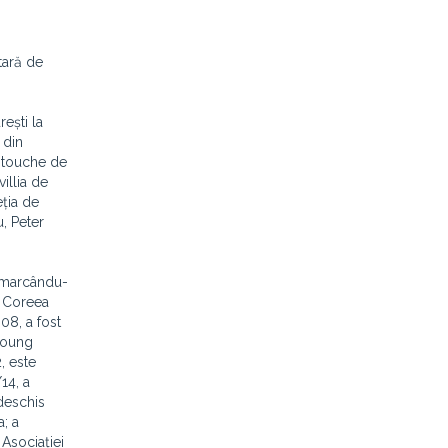
tară de
ești la
 din
Nitouche de
illia de
ția de
, Peter
remarcându-
n Coreea
008, a fost
 Young
, este
14, a
 deschis
a; a
 Asociației