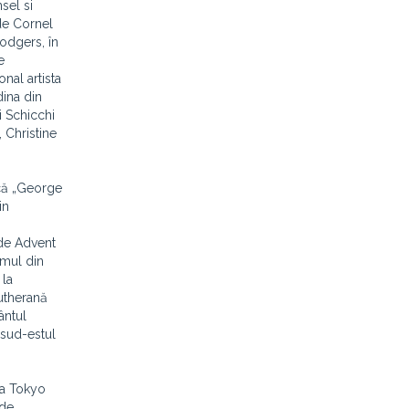
sel si
de Cornel
Rodgers, în
e
nal artista
dina din
i Schicchi
 Christine
ică „George
in
 de Advent
omul din
 la
utherană
ântul
 sud-estul
la Tokyo
 de