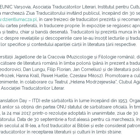
 EUNIC Varșovia, Asociația Traducătorilor Literari, Institutul pentru Cult
 marchează Ziua Traducătorului invitând publicul, începând din 30 
.dzientlumacza.pl
, în care treizeci de traducători prezintă și recoma
plu cartea preferată, în traducere proprie. În expoziție se regăsesc ap
 și teatru, chiar și bandă desenată. Traducătorii își prezintă munca în î
despre revelațiile și descoperirile care le-au însoțit lecturile și tradu
specifice și contextului apariției cărții în literatura țării respective.
sității Jagiellone de la Cracovia (Muzicologie și Filologie română), d
raducătoare de literatură română în limba polonă (până în prezent a tradu
eodorovici, Dan Lungu, Filip Florian, Jan Cornelius) și de literatură po
Mrożek, Hanna Krall, Paweł Huelle, Czesław Miłosz). Promotoare a cult
evenimente, în colaborare cu Teatrul „Helena Modrzejewska”, Clubul Aga
sociației Traducătorilor Literar.
ranslation Day – ITD) este sărbătorită în lume începând din 1953. Organ
l anilor să obțină din partea ONU statutul de sărbătoare oficială. În ti
, la 24 mai 2017, printr-o rezoluție adoptată în unanimitate, ziua de 30
cătorului. Data de 30 septembrie a fost aleasă pentru că marchează, în
 secolul al III-lea, a fost traducător al Bibliei și este considerat patro
ducătorilor în receptarea literaturii și culturii în limbi străine.