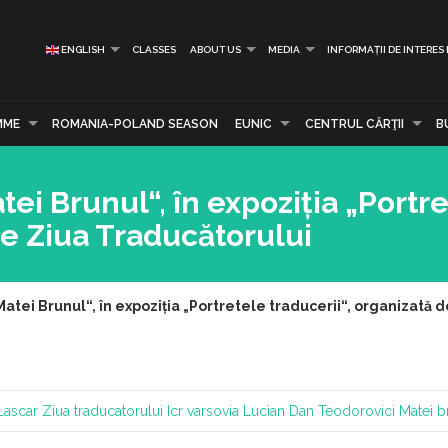
ENGLISH
CLASSES
ABOUT US
MEDIA
INFORMAȚII DE INTERES
MME
ROMANIA-POLAND SEASON
EUNIC
CENTRUL CĂRŢII
B
i Brunul“, în expoziția „Portr
de Ziua Traducătorului
tei Brunul“, în expoziția „Portretele traducerii“, organizată 
Lascar
Ziua traducatorului
Icr varsovia
Lucian Dan Teodorovici
Matei b