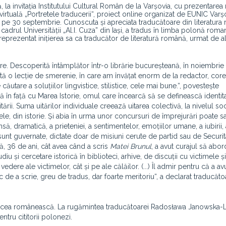
, la invitația Institutului Cultural Român de la Varșovia, cu prezentare
 virtuală „Portretele traducerii“, proiect online organizat de EUNIC Var
ă pe 30 septembrie. Cunoscuta și apreciata traducătoare din literatura
cadrul Universității „Al.I. Cuza” din Iași, a tradus în limba polonă rom
reprezentat inițierea sa ca traducător de literatură română, urmat de a
e. Descoperită întâmplător într-o librărie bucureșteană, în noiembrie 
ată o lecție de smerenie, în care am învățat enorm de la redactor, core
căutare a soluțiilor lingvistice, stilistice, cele mai bune.“, povestește
ă în față cu Marea Istorie, omul care încearcă să se definească identita
rii. Suma uitărilor individuale creează uitarea colectivă, la nivelul soci
e, din istorie. Și abia în urma unor concursuri de împrejurări poate s
, dramatică, a prieteniei, a sentimentelor, emoțiilor umane, a iubirii, a
 sunt guvernate, dictate doar de misiuni cerute de partid sau de Securitate.
ă, 36 de ani, cât avea când a scris
Matei Brunul
, a avut curajul să abo
u și cercetare istorică în biblioteci, arhive, de discuții cu victimele și
ere ale victimelor, cât și pe ale călăilor. (...) Îl admir pentru că a av
oc de a scrie, greu de tradus, dar foarte meritoriu“, a declarat traducăt
 în cea românească. La rugămintea traducătoarei Radosława Janowska-L
tru cititorii polonezi.