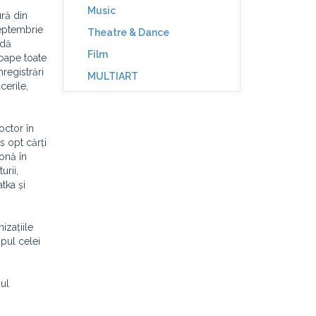
Music
ură din
septembrie
Theatre & Dance
ndă
Film
roape toate
nregistrări
MULTIART
cerile,
octor în
s opt cărți
lonă în
urii,
tka și
izațiile
mpul celei
nul