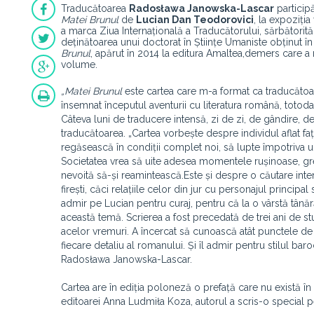
Traducătoarea
Radosława Janowska-Lascar
participă
Matei Brunul
de
Lucian Dan Teodorovici
, la expoziția
a marca Ziua Internațională a Traducătorului, sărbătorit
deținătoarea unui doctorat în Științe Umaniste obținut în 
Brunul
, apărut în 2014 la editura Amaltea,demers care a 
volume.
„Matei Brunul
este cartea care m-a format ca traducătoar
însemnat începutul aventurii cu literatura română, totod
Câteva luni de traducere intensă, zi de zi, de gândire, de 
traducătoarea. „Cartea vorbește despre individul aflat faț
regăsească în condiții complet noi, să lupte împotriva uită
Societatea vrea să uite adesea momentele rușinoase, grel
nevoită să-și reamintească.Este și despre o căutare intensă
firești, căci relațiile celor din jur cu personajul principal
admir pe Lucian pentru curaj, pentru că la o vârstă tânăr
această temă. Scrierea a fost precedată de trei ani de studi
acelor vremuri. A încercat să cunoască atât punctele de ved
fiecare detaliu al romanului. Și îl admir pentru stilul bar
Radosława Janowska-Lascar.
Cartea are în ediția poloneză o prefață care nu există
editoarei Anna Ludmiła Koza, autorul a scris-o special pen