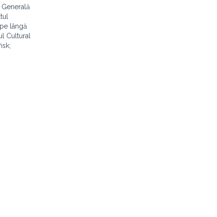
a Generală
tul
 pe lângă
l Cultural
ńsk;