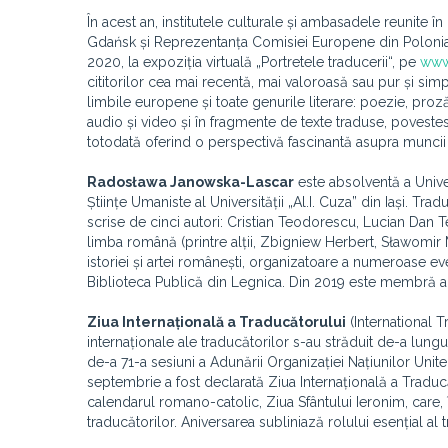
În acest an, institutele culturale și ambasadele reunite în
Gdańsk și Reprezentanța Comisiei Europene din Polonia
2020, la expoziția virtuală „Portretele traducerii“, pe
www
cititorilor cea mai recentă, mai valoroasă sau pur și sim
limbile europene și toate genurile literare: poezie, proză
audio și video și în fragmente de texte traduse, povestesc 
totodată oferind o perspectivă fascinantă asupra muncii lor 
Radosława Janowska-Lascar
este absolventă a Univer
Științe Umaniste al Universității „Al.I. Cuza” din Iași. T
scrise de cinci autori: Cristian Teodorescu, Lucian Dan T
limba română (printre alții, Zbigniew Herbert, Sławomir 
istoriei și artei românești, organizatoare a numeroase 
Biblioteca Publică din Legnica. Din 2019 este membră a A
Ziua Internațională a Traducătorului
(International T
internaționale ale traducătorilor s-au străduit de-a lungu
de-a 71-a sesiuni a Adunării Organizației Națiunilor Unite
septembrie a fost declarată Ziua Internațională a Tradu
calendarul romano-catolic, Ziua Sfântului Ieronim, care, în
traducătorilor. Aniversarea subliniază rolului esențial al tra