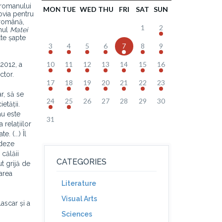
a romanului
MON
TUE
WED
THU
FRI
SAT
SUN
șovia pentru
 română,
1
2
anul
Matei
lte șapte
3
4
5
6
7
8
9
10
11
12
13
14
15
16
2012, a
ctor.
17
18
19
20
21
22
23
r, să se
24
25
26
27
28
29
30
etății.
au este
31
 relațiilor
 (...) Îl
rdeze
 călăii
CATEGORIES
ut grijă de
oarea
Literature
Visual Arts
ascar și a
Sciences