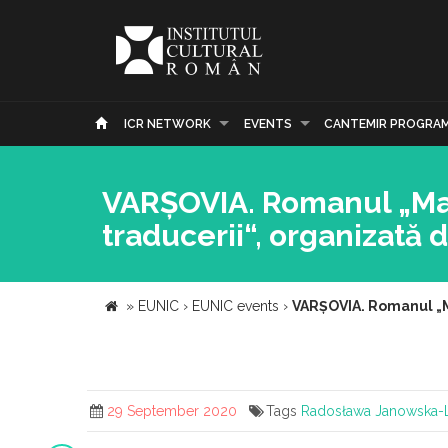
ICR NETWORK
EVENTS
CANTEMIR PROGRA
VARȘOVIA. Romanul „Mate
traducerii“, organizată 
»
EUNIC
›
EUNIC events
›
VARȘOVIA. Romanul „Ma
29 September 2020
Tags
Radosława Janowska-