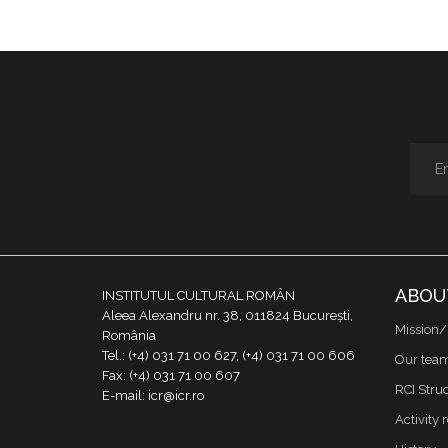
ABOU
INSTITUTUL CULTURAL ROMÂN
Aleea Alexandru nr. 38, 011824 București,
Mission/
România
Tel.: (+4) 031 71 00 627, (+4) 031 71 00 606
Our tea
Fax: (+4) 031 71 00 607
RCI Stru
E-mail: icr@icr.ro
Activity 