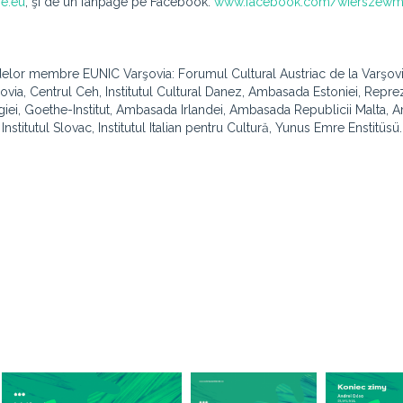
e.eu
, şi de un fanpage pe Facebook:
www.facebook.com/wierszewmi
delor membre EUNIC Varşovia: Forumul Cultural Austriac de la Varşovia
şovia, Centrul Ceh, Institutul Cultural Danez, Ambasada Estoniei, Repr
iei, Goethe-Institut, Ambasada Irlandei, Ambasada Republicii Malta,
nstitutul Slovac, Institutul Italian pentru Cultură, Yunus Emre Enstitüsü.