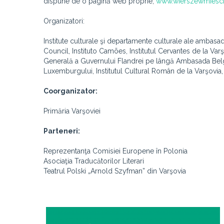
dispune de o pagină web proprie,
www.wierszewmiesci
Organizatori:
Institute culturale şi departamente culturale ale ambasa
Council, Instituto Camões, Institutul Cervantes de la Var
Generală a Guvernului Flandrei pe lângă Ambasada Belg
Luxemburgului, Institutul Cultural Român de la Varşovia, I
Coorganizator:
Primăria Varşoviei
Parteneri:
Reprezentanţa Comisiei Europene în Polonia
Asociaţia Traducătorilor Literari
Teatrul Polski „Arnold Szyfman” din Varşovia