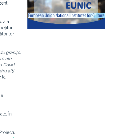
zent,
diata
oeţilor
ătorilor
de graniţe,
re ale
ia Covid-
ru alţi
 la
ne.
le. În
Proiectul