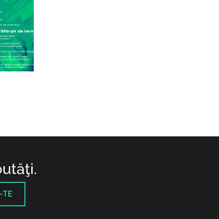
utăţi.
-TE