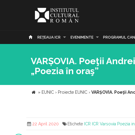
REŢEAUA ICR
EVENIMENTE
PROGRAMUL CAN
VARȘOVIA. Poeţii Andrei
„Poezia în oraş”
»
EUNIC
›
Proiecte EUNIC
›
VARȘOVIA. Poeţii And
22 April 2020
Etichete
ICR
ICR Varsovia
Poezia in