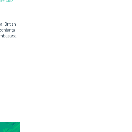
escie/.
, British
ezentanţa
 Ambasada