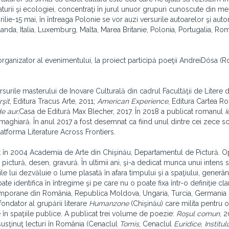
raturii şi ecologiei, concentraţi în jurul unuor grupuri cunoscute din me
rilie-15 mai, în întreaga Polonie se vor auzi versurile autoarelor şi autor
anda, Italia, Luxemburg, Malta, Marea Britanie, Polonia, Portugalia, Rom
oorganizator al evenimentului, la proiect participă poeţii AndreiDósa (R
rsurile masterului de Inovare Culturală din cadrul Facultăţii de Litere 
şit
, Editura Tracus Arte, 2011;
American Experience
, Editura Cartea 
e aur,
Casa de Editură Max Blecher, 2017. În 2018 a publicat romanul
I
maghiară. În anul 2017 a fost desemnat ca fiind unul dintre cei zece scr
forma Literature Across Frontiers.
t în 2004 Academia de Arte din Chişinău, Departamentul de Pictură. Op
ctură, desen, gravură. În ultimii ani, şi-a dedicat munca unui intens 
le lui dezvăluie o lume plasată în afara timpului şi a spaţiului, generâ
ate identifica în întregime şi pe care nu o poate fixa într-o definiţie cla
ntemporane din România, Republica Moldova, Ungaria, Turcia, Germania ş
ondator al grupării literare
Humanzone
(Chişinău) care milita pentru 
 în spaţiile publice. A publicat trei volume de poezie:
Roşul comun
, 2
susţinuţ lecturi în România (Cenaclul
Tomis
, Cenaclul
Euridice
,
Institu