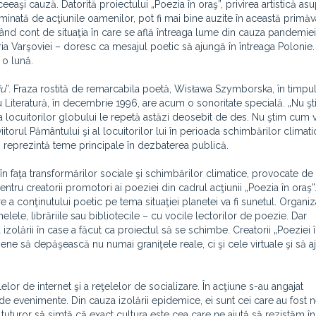
eaşi cauză. Datorită proiectului „Poezia în oraş”, privirea artistică as
erminată de acţiunile oamenilor, pot fi mai bine auzite în această primă
ţinând cont de situaţia în care se află întreaga lume din cauza pandemiei
ria Varşoviei – doresc ca mesajul poetic să ajungă în întreaga Polonie
a o lună.
iu
”. Fraza rostită de remarcabila poetă, Wisława Szymborska, în timpu
Literatură, în decembrie 1996, are acum o sonoritate specială. „Nu şt
a locuitorilor globului le repetă astăzi deosebit de des. Nu ştim cum v
orul Pământului şi al locuitorilor lui în perioada schimbărilor climati
ni reprezintă teme principale în dezbaterea publică.
 în faţa transformărilor sociale şi schimbărilor climatice, provocate de
entru creatorii promotori ai poeziei din cadrul acţiunii „Poezia în oraş”
a conţinutului poetic pe tema situaţiei planetei va fi sunetul. Organiza
elele, librăriile sau bibliotecile – cu vocile lectorilor de poezie. Dar
zolării în case a făcut ca proiectul să se schimbe. Creatorii „Poeziei î
pene să depăşească nu numai graniţele reale, ci şi cele virtuale şi să a
lor de internet şi a reţelelor de socializare. În acţiune s-au angajat
i de evenimente. Din cauza izolării epidemice, ei sunt cei care au fost n
 tuturor să simtă că exact cultura este cea care ne ajută să rezistăm în