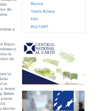
Muzică
diile
ilor din
Teatru & Dans
ânia,
Film
MULTIART
omânia) şi
din Braşov.
Românească,
erbar
la
iitori din
era lui
studiu
nd un
ră. Andrei
i Statele
o poezie
001;
lul Blecher
,