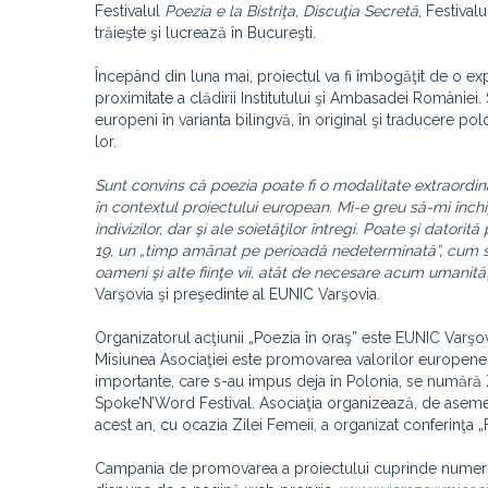
Festivalul
Poezia e la Bistriţa
,
Discuţia Secretă
, Festiva
trăieşte şi lucrează în Bucureşti.
Începând din luna mai, proiectul va fi îmbogăţit de o expo
proximitate a clădirii Institutului şi Ambasadei Românie
europeni în varianta bilingvă, în original şi traducere pol
lor.
Sunt convins că poezia poate fi o modalitate extraordina
în contextul proiectului european. Mi-e greu să-mi înch
indivizilor, dar şi ale soietăţilor întregi. Poate şi dat
19, un „timp amânat pe perioadă nedeterminată”, cum 
oameni şi alte fiinţe vii, atât de necesare acum umanităţ
Varşovia şi preşedinte al EUNIC Varşovia.
Organizatorul acţiunii „Poezia în oraş” este EUNIC Varşov
Misiunea Asociaţiei este promovarea valorilor europene prin
importante, care s-au impus deja în Polonia, se numără 
Spoke’N’Word Festival. Asociaţia organizează, de asemene
acest an, cu ocazia Zilei Femeii, a organizat conferinţa
Campania de promovarea a proiectului cuprinde numeroase