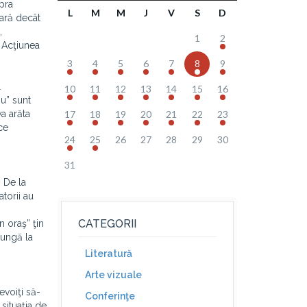
upra
L
M
M
J
V
S
D
vară decât
,
1
2
. Acţiunea
3
4
5
6
7
8
9
l
10
11
12
13
14
15
16
iu” sunt
a arăta
17
18
19
20
21
22
23
ce
24
25
26
27
28
29
30
31
. De la
torii au
CATEGORII
n oraş” ţin
jungă la
Literatură
Arte vizuale
evoiţi să-
Conferinţe
 situaţia de