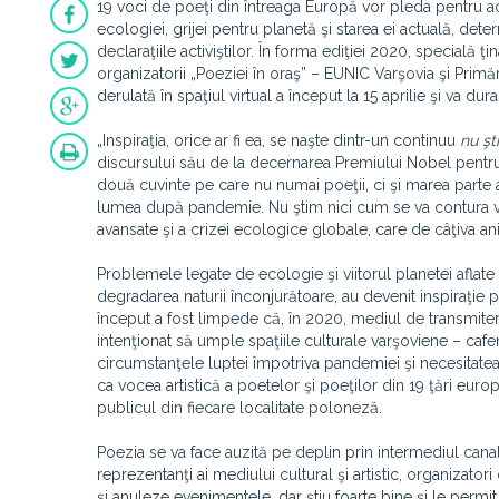
19 voci de poeţi din întreaga Europă vor pleda pentru ace
ecologiei, grijei pentru planetă şi starea ei actuală, det
declaraţiile activiştilor. În forma ediţiei 2020, specială 
organizatorii „Poeziei în oraş” – EUNIC Varşovia şi Primă
derulată în spaţiul virtual a început la 15 aprilie şi va dur
„Inspiraţia, orice ar fi ea, se naşte dintr-un continuu
nu şt
discursului său de la decernarea Premiului Nobel pentru 
două cuvinte pe care nu numai poeţii, ci şi marea parte 
lumea după pandemie. Nu ştim nici cum se va contura viit
avansate şi a crizei ecologice globale, care de câţiva a
Problemele legate de ecologie şi viitorul planetei aflate
degradarea naturii înconjurătoare, au devenit inspiraţie p
început a fost limpede că, în 2020, mediul de transmitere 
intenţionat să umple spaţiile culturale varşoviene – cafen
circumstanţele luptei împotriva pandemiei şi necesitatea i
ca vocea artistică a poetelor şi poeţilor din 19 ţări euro
publicul din fiecare localitate poloneză.
Poezia se va face auzită pe deplin prin intermediul canale
reprezentanţi ai mediului cultural şi artistic, organizator
şi anuleze evenimentele, dar ştiu foarte bine şi le permit