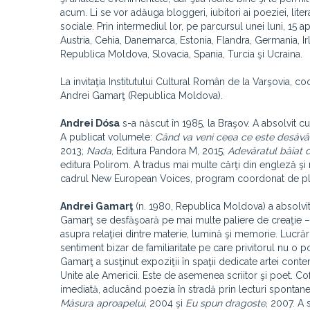
acum. Li se vor adăuga bloggeri, iubitori ai poeziei, lite
sociale. Prin intermediul lor, pe parcursul unei luni, 15 ap
Austria, Cehia, Danemarca, Estonia, Flandra, Germania, Irl
Republica Moldova, Slovacia, Spania, Turcia şi Ucraina.
La invitaţia Institutului Cultural Român de la Varşovia, c
Andrei Gamarţ (Republica Moldova).
Andrei Dósa
s-a născut în 1985, la Braşov. A absolvit cu
A publicat volumele:
Când va veni ceea ce este desăvâr
2013;
Nada
, Editura Pandora M, 2015;
Adevăratul băiat d
editura Polirom. A tradus mai multe cărţi din engleză şi 
cadrul New European Voices, program coordonat de plat
Andrei Gamarţ
(n. 1980, Republica Moldova) a absolvi
Gamarţ se desfăşoară pe mai multe paliere de creaţie – pi
asupra relaţiei dintre materie, lumină şi memorie. Lucrări
sentiment bizar de familiaritate pe care privitorul nu o po
Gamarţ a susţinut expoziţii în spaţii dedicate artei co
Unite ale Americii. Este de asemenea scriitor şi poet. Cof
imediată, aducând poezia în stradă prin lecturi spontane
Măsura aproapelui
, 2004 şi
Eu spun dragoste
, 2007. A 