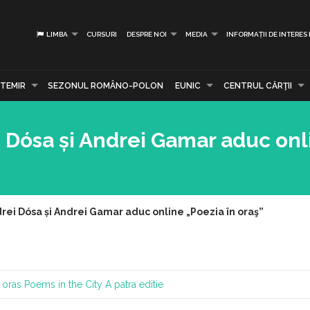
LIMBA
CURSURI
DESPRE NOI
MEDIA
INFORMAȚII DE INTERES
TEMIR
SEZONUL ROMÂNO-POLON
EUNIC
CENTRUL CĂRŢII
 Dósa și Andrei Gamar aduc onl
rei Dósa și Andrei Gamar aduc online „Poezia în oraş”
 oras
Poems in the City
A patra editie