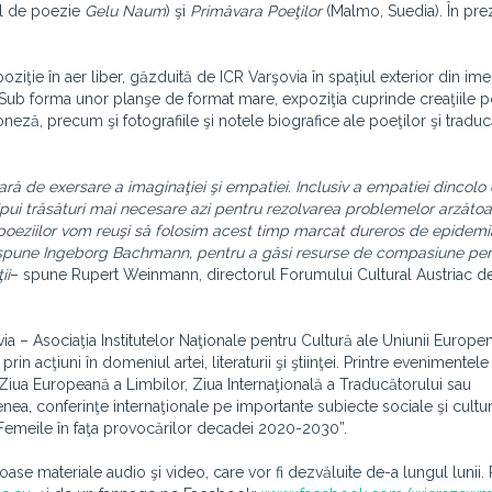
lul de poezie
Gelu Naum
) şi
Primăvara Poeţilor
(Malmo, Suedia). În
pre
ziţie în aer liber, găzduită de ICR Varşovia în spaţiul exterior din ime
i. Sub forma unor planşe de format mare, expoziţia cuprinde creaţiile p
oneză, precum şi fotografiile şi notele biografice ale poeţilor şi traduc
ră de exersare a imaginaţiei şi empatiei. Inclusiv a empatiei dincolo 
ipui trăsături mai necesare azi pentru rezolvarea problemelor arzătoa
orită poeziilor vom reuşi să folosim acest timp marcat dureros de epidem
spune Ingeborg Bachmann, pentru a găsi resurse de compasiune pent
ii
– spune Rupert Weinmann, directorul Forumului Cultural Austriac de
ia – Asociaţia Institutelor Naţionale pentru Cultură ale Uniunii Europe
 acţiuni în domeniul artei, literaturii şi ştiinţei. Printre evenimentele
Ziua Europeană a Limbilor, Ziua Internaţională a Traducătorului sau
a, conferinţe internaţionale pe importante subiecte sociale şi cultura
 „Femeile în faţa provocărilor decadei 2020-2030”.
 materiale audio şi video, care vor fi dezvăluite de-a lungul lunii. 