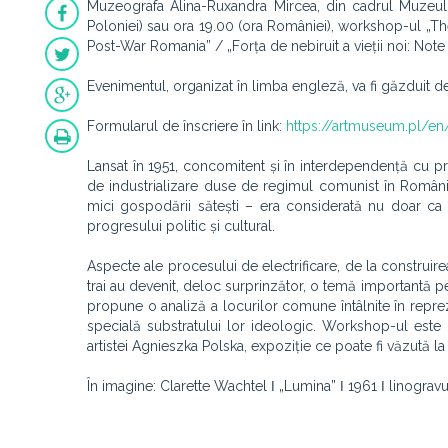
Muzeografa Alina-Ruxandra Mircea, din cadrul Muzeului
Poloniei) sau ora 19.00 (ora României), workshop-ul „The
Post-War Romania” / „Forța de nebiruit a vieții noi: Note
Evenimentul, organizat în limba engleză, va fi găzduit
Formularul de înscriere în link:
https://artmuseum.pl/en
Lansat în 1951, concomitent și în interdependență cu prim
de industrializare duse de regimul comunist în România.
mici gospodării sătești – era considerată nu doar ca 
progresului politic și cultural.
Aspecte ale procesului de electrificare, de la construire
trai au devenit, deloc surprinzător, o temă importantă pe
propune o analiză a locurilor comune întâlnite în reprez
specială substratului lor ideologic. Workshop-ul este 
artistei Agnieszka Polska, expoziție ce poate fi văzută
În imagine: Clarette Wachtel ǀ „Lumina” ǀ 1961 ǀ linogravur