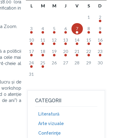
 18.00 (ora
L
M
M
J
V
S
D
fication in
1
2
rma Zoom.
3
4
5
6
7
8
9
10
11
12
13
14
15
16
a politicii
17
18
19
20
21
22
23
la cele mai
24
25
26
27
28
29
30
nt-cheie al
31
lucru și de
st workshop
d o atenție
CATEGORII
 de ani”) a
Literatură
Arte vizuale
Conferinţe