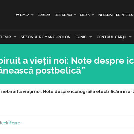
LIMBA
CURSURI
DESPRE NOI
MEDIA
INFORMAȚII DE INTERES
TEMIR
SEZONUL ROMÂNO-POLON
EUNIC
CENTRUL CĂRŢII
ruit a vieții noi: Note despre i
omânească postbelică”
nebiruit a vieții noi: Note despre iconografia electrificării în 
lectrificare