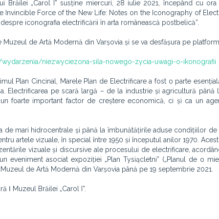
 Brăilei „Carol I” susține miercuri, 28 iulie 2021, începând cu ora
 Invincible Force of the New Life: Notes on the Iconography of Electri
 despre iconografia electrificării în arta românească postbelică”.
 de Muzeul de Artă Modernă din Varșovia și se va desfășura pe platfo
/wydarzenia/niezwyciezona-sila-nowego-zycia-uwagi-o-ikonografii
ul Plan Cincinal, Marele Plan de Electrificare a fost o parte esențială 
 Electrificarea pe scară largă – de la industrie și agricultură până 
un foarte important factor de creștere economică, ci și ca un age
a de mari hidrocentrale și până la îmbunătățirile aduse condițiilor de 
ntru artele vizuale, în special între 1950 și începutul anilor 1970. Ace
entările vizuale și discursive ale procesului de electrificare, acordân
un eveniment asociat expoziției „Plan Tysiącletni” („Planul de o mie
 la Muzeul de Artă Modernă din Varșovia până pe 19 septembrie 2021.
ă ǀ Muzeul Brăilei „Carol I”.