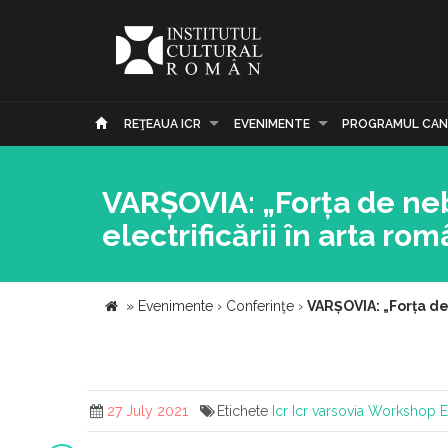
REŢEAUA ICR
EVENIMENTE
PROGRAMUL CAN
VARȘOVIA: „Forța de nebi
electrificării în arta r
»
Evenimente
›
Conferinţe
›
VARȘOVIA: „Forța de 
27 July 2021
Etichete
Icr
Icr varsovia
Workshop
E