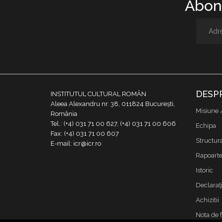
Abone
DESP
INSTITUTUL CULTURAL ROMÂN
Aleea Alexandru nr. 38, 011824 București,
Misiune 
România
Tel.: (+4) 031 71 00 627, (+4) 031 71 00 606
Echipa
Fax: (+4) 031 71 00 607
Structur
E-mail: icr@icr.ro
Rapoarte 
Istoric
Declaraţi
Achizitii
Nota de 