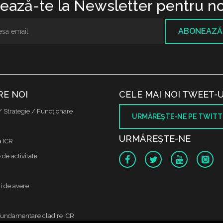
ază-te la Newsletter pentru no
ABONEAZĂ
RE NOI
CELE MAI NOI TWEET-U
/ Strategie / Funcţionare
URMĂREŞTE-NE PE TWITT
URMĂREŞTE-NE
a ICR
de activitate
i de avere
fundamentare cladire ICR