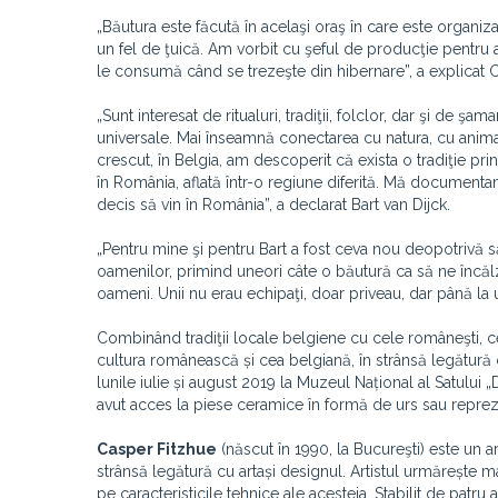
„Băutura este făcută în acelaşi oraş în care este organiza
un fel de ţuică. Am vorbit cu şeful de producţie pentru 
le consumă când se trezeşte din hibernare”, a explicat 
„Sunt interesat de ritualuri, tradiţii, folclor, dar şi de
universale. Mai înseamnă conectarea cu natura, cu animale
crescut, în Belgia, am descoperit că exista o tradiţie pr
în România, aflată într-o regiune diferită. Mă documenta
decis să vin în România”, a declarat Bart van Dijck.
„Pentru mine şi pentru Bart a fost ceva nou deopotrivă 
oamenilor, primind uneori câte o băutură ca să ne încăl
oameni. Unii nu erau echipaţi, doar priveau, dar până la
Combinând tradiţii locale belgiene cu cele româneşti, cei
cultura românească și cea belgiană, în strânsă legătură cu
lunile iulie și august 2019 la Muzeul Național al Satului „
avut acces la piese ceramice în formă de urs sau repr
Casper Fitzhue
(născut în 1990, la Bucureşti) este un 
strânsă legătură cu artași designul. Artistul urmărește 
pe caracteristicile tehnice ale acesteia. Stabilit de patru