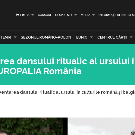
LIMBA
CURSURI
DESPRE NOI
MEDIA
INFORMAȚII DE INTERES
TEMIR
SEZONUL ROMÂNO-POLON
EUNIC
CENTRUL CĂRŢII
a dansului ritualic al ursului î
 EUROPALIA România
entarea dansului ritualic al ursului în culturile română şi be