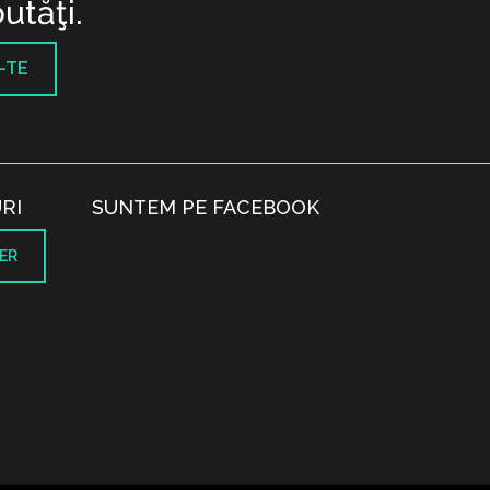
utăţi.
-TE
RI
SUNTEM PE FACEBOOK
ER