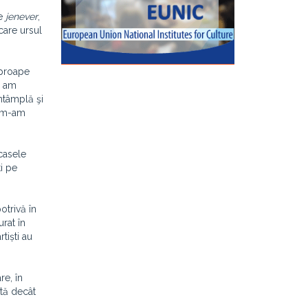
ce
jenever
,
care ursul
aproape
e am
întâmplă şi
ă m-am
casele
i pe
otrivă în
rat în
tiști au
re, în
rtă decât