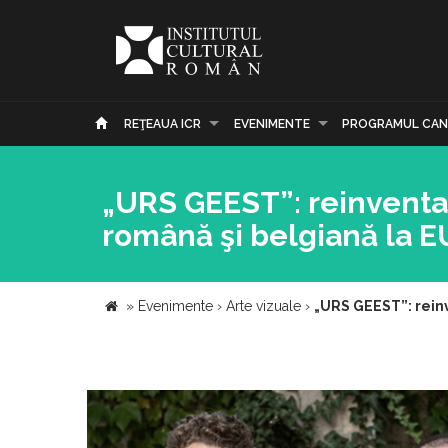
REŢEAUA ICR
EVENIMENTE
PROGRAMUL CAN
„URS GEEST”: reinventare
română şi belgiană la
»
Evenimente
›
Arte vizuale
›
„URS GEEST”: reinv