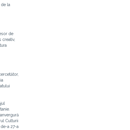
 de la
fesor de
 creativ,
tura
cercetător,
ia
atului
jul
tanie.
e anvergură
l Culturii
a de-a 27-a