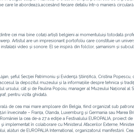
e pe care le abordează,accesând fiecare detaliu într-o manieră circulară
intre cei mai bine cotați artiști belgieni ai momentuluiși totodată pro
p. Artistul are un impresionant portofoliu care constituie un univers
 instalații video și sonore. El se inspiră din folclor, șamanism și subcul
lăjan, şeful Secţiei Patrimoniu şi Evidenţă Științifică, Cristina Popescu, 
cesul la depozitul muzeului și la informațiile despre tehnica și tradiț
l ursului, cât și de Paulina Popoiu, manager al Muzeului Național al S
af, pentru vizita ghidată.
rală de cea mai mare amploare din Belgia, fiind organizat sub patrona
 în țări învecinate – Franța, Olanda, Luxemburg și Germania sau Marea Bri
i României la cea de-a 27 a ediţie a Festivalului EUROPALIA, proiect d
i implementat în colaborare cu Ministerul Afacerilor Externe, Ministeru
nului, alături de EUROPALIA International, organizatorul manifestării. Ce