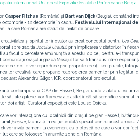
opalia international
Urs geest
Expozitie
Instalatie
Performance
Belgia
ilor
Casper Fitzhue
(România) şi
Bart van Dijck
(Belgia), constând înt
a 6 octombrie - 12 decembrie în cadrul
Festivalului Internaţional de
ân, la care România are statut de invitat de onoare.
n creativitatea și spiritul lor inovator au creat conceptul pentru
Urs Gee
portal spre tradiția
Jocului Ursului
, prin implicarea vizitatorilor în fieca
ști au făcut o cercetare amănunțită a acestui obicei, pentru a-l transpun
ul comunității orașului gazdă.Mesajul lor va fi transpus într-o experienț
 care cei doi le vor reproduce prin propriile creații sculpturale, fotogr
unea lor creativă, care propune reapropierea oamenilor prin legături di
eclarat Alexandru Gligor, ICR, coordonatorul proiectului.
e artă contemporană CIAP din Hasselt, Belgia, unde vizitatorul va urma
e săli ale galeriei vor fi amenajate astfel încât să semnifice somnul, 
or doi artişti. Curatorul expoziţiei este Louise Osieka.
 care vor interacţiona cu localnicii din oraşul belgian Hasselt, bătându
 numit
jenever
, fabricată în ediție limitată special pentru acest proiect. A
ijck vor invita oamenii la eveniment cu o ploscă pe care o vor confecţ
n lut care se folosesc în anumite zone din România.