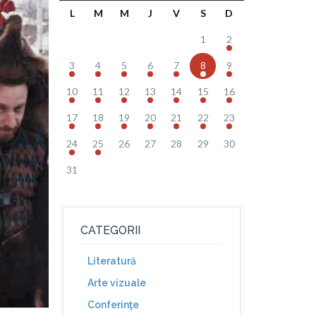
L
M
M
J
V
S
D
1
2
3
4
5
6
7
8
9
10
11
12
13
14
15
16
17
18
19
20
21
22
23
24
25
26
27
28
29
30
31
CATEGORII
Literatură
Arte vizuale
Conferinţe