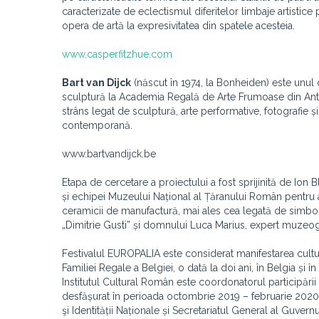
caracterizate de eclectismul diferitelor limbaje artistic
opera de artă la expresivitatea din spatele acesteia.
www.casperfitzhue.com
Bart van Dijck
(născut în 1974, la Bonheiden) este unul d
sculptură la Academia Regală de Arte Frumoase din Antwer
strâns legat de sculptură, arte performative, fotografie și
contemporană.
www.bartvandijck.be
Etapa de cercetare a proiectului a fost sprijinită de Ion B
și echipei Muzeului Național al Țăranului Român pentru ac
ceramicii de manufactură, mai ales cea legată de simbolu
„Dimitrie Gusti” și domnului Luca Marius, expert muzeogr
Festivalul EUROPALIA este considerat manifestarea cultu
Familiei Regale a Belgiei, o dată la doi ani, în Belgia și
Institutul Cultural Român este coordonatorul participări
desfășurat în perioada octombrie 2019 – februarie 2020 ş
şi Identității Naționale și Secretariatul General al Guver