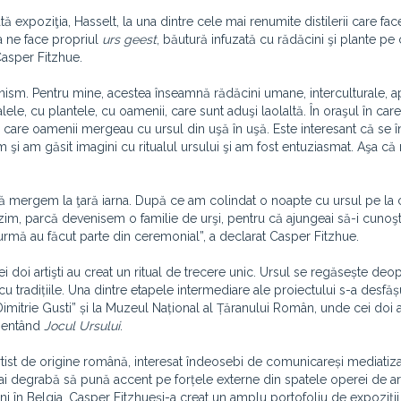
tă expoziţia, Hasselt, la una dintre cele mai renumite distilerii care fa
a ne face propriul
urs geest
, băutură infuzată cu rădăcini şi plante pe 
Casper Fitzhue.
 şamanism. Pentru mine, acestea înseamnă rădăcini umane, interculturale, 
le, cu plantele, cu oamenii, care sunt aduşi laolaltă. În oraşul în car
in care oamenii mergeau cu ursul din uşă în uşă. Este interesant că se 
m şi am găsit imagini cu ritualul ursului şi am fost entuziasmat. Aşa c
să mergem la ţară iarna. După ce am colindat o noapte cu ursul pe la 
zim, parcă devenisem o familie de urşi, pentru că ajungeai să-i cunoşt
 urmă au făcut parte din ceremonial”, a declarat Casper Fitzhue.
 doi artişti au creat un ritual de trecere unic. Ursul se regăsește deop
 tradițiile. Una dintre etapele intermediare ale proiectului s-a desfășu
Dimitrie Gusti” și la Muzeul Național al Țăranului Român, unde cei doi ar
ezentând
Jocul Ursului
.
artist de origine română, interesat îndeosebi de comunicareși mediatiza
mai degrabă să pună accent pe forțele externe din spatele operei de a
 ani în Belgia, Casper Fitzhueși-a creat un amplu portofoliu de expoziții