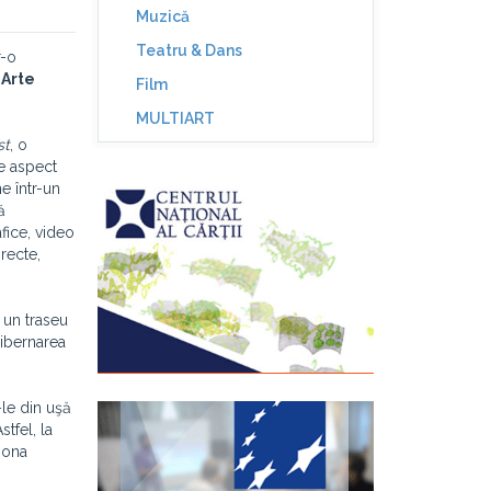
Muzică
Teatru & Dans
r-o
 Arte
Film
MULTIART
st
, o
re aspect
e într-un
ă
afice, video
recte,
 un traseu
hibernarea
-le din uşă
stfel, la
iona