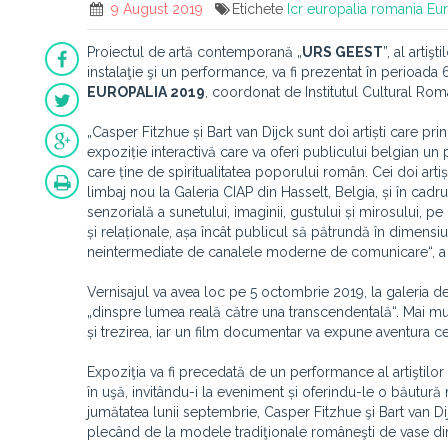
9 August 2019
Etichete
Icr europalia romania
Eur
Proiectul de artă contemporană „
URS GEEST
”, al artişt
instalaţie şi un performance, va fi prezentat în perioad
EUROPALIA 2019
, coordonat de Institutul Cultural Rom
„Casper Fitzhue și Bart van Dijck sunt doi artiști care pri
expoziție interactivă care va oferi publicului belgian un 
care ține de spiritualitatea poporului român. Cei doi arti
limbaj nou la Galeria CIAP din Hasselt, Belgia, și în cadr
senzorială a sunetului, imaginii, gustului și mirosului, pe
și relaționale, așa încât publicul să pătrundă în dimensi
neintermediate de canalele moderne de comunicare“, a d
Vernisajul va avea loc pe 5 octombrie 2019, la galeria d
„dinspre lumea reală către una transcendentală“. Mai mult
și trezirea, iar un film documentar va expune aventura cel
Expoziţia va fi precedată de un performance al artiştilor
în uşă, invitându-i la eveniment și oferindu-le o băutură
jumătatea lunii septembrie, Casper Fitzhue şi Bart van D
plecând de la modele tradiţionale româneşti de vase di