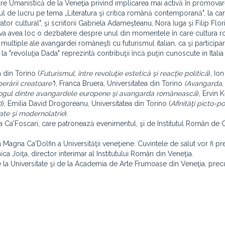
are Umanistică de la Veneţia privind implicarea mai activă în promova
lierul de lucru pe tema „Literatura şi critica română contemporană", la ca
or cultural", şi scriitorii Gabriela Adameşteanu, Nora Iuga şi Filip Flor
d va avea loc o dezbatere despre unul din momentele în care cultura 
multiple ale avangardei româneşti cu futurismul italian, ca şi participa
la "revoluţia Dada" reprezintă contribuţii încă puţin cunoscute in Italia l
 din Torino (
Futurismul, între revoluţie estetică şi reacţie politică
), Io
erării creatoare"
), Franca Bruera, Universitatea din Torino
(Avangarda, 
ialogul dintre avangardele europene şi avangarda românească
), Ervin 
0
), Emilia David Drogoreanu, Universitatea din Torino (
Afinităţi picto-po
tate şi modernolatrie
).
ea Ca'Foscari, care patronează evenimentul, şi de Institutul Român de C
a Magna Ca'Dolfin a Universităţii veneţiene. Cuvintele de salut vor fi p
a Joiţa, director interimar al Institutului Român din Veneţia.
 de la Universitate şi de la Academia de Arte Frumoase din Veneţia, pre