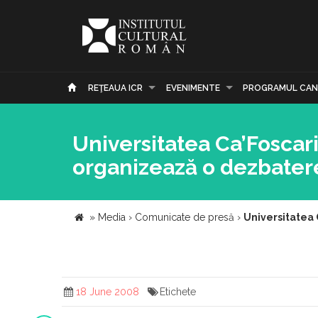
REŢEAUA ICR
EVENIMENTE
PROGRAMUL CAN
Universitatea Ca’Foscari
organizează o dezbater
»
Media
›
Comunicate de presă
›
Universitatea 
18 June 2008
Etichete