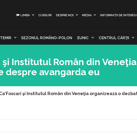
LIMBA
CURSURI
DESPRE NOI
MEDIA
INFORMAȚII DE INTERES
TEMIR
SEZONUL ROMÂNO-POLON
EUNIC
CENTRUL CĂRŢII
 şi Institutul Român din Veneţia
e despre avangarda eu
Ca’Foscari şi Institutul Român din Veneţia organizează o dez