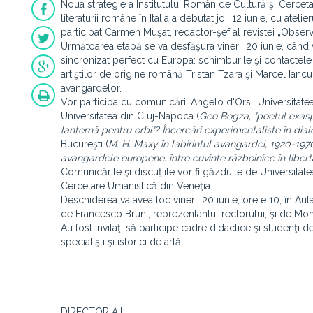
Noua strategie a Institutului Român de Cultură şi Cercet
literaturii române în Italia a debutat joi, 12 iunie, cu ate
participat Carmen Muşat, redactor-şef al revistei „Observat
Următoarea etapă se va desfăşura vineri, 20 iunie, cân
sincronizat perfect cu Europa: schimburile şi contactele 
artiştilor de origine română Tristan Tzara şi Marcel Iancu 
avangardelor.
Vor participa cu comunicări: Angelo d'Orsi, Universitatea
Universitatea din Cluj-Napoca (
Geo Bogza, "poetul exasp
lanternă pentru orbi"? Încercări experimentaliste în d
Bucureşti (
M. H. Maxy în labirintul avangardei, 1920-197
avangardele europene: între cuvinte războinice în liber
Comunicările şi discuţiile vor fi găzduite de Universitat
Cercetare Umanistică din Veneţia.
Deschiderea va avea loc vineri, 20 iunie, orele 10, în Aul
de Francesco Bruni, reprezentantul rectorului, şi de Monic
Au fost invitaţi să participe cadre didactice şi studenţi
specialişti şi istorici de artă.
DIRECTOR A.I.