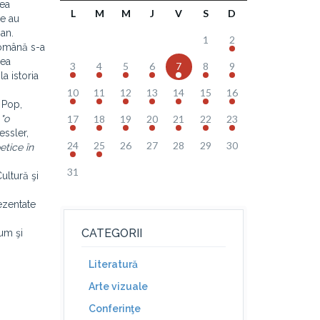
rea
L
M
M
J
V
S
D
re au
ian.
1
2
română s-a
rea
3
4
5
6
7
8
9
a istoria
10
11
12
13
14
15
16
n Pop,
"o
17
18
19
20
21
22
23
Kessler,
24
25
26
27
28
29
30
etice în
31
ultură şi
rezentate
CATEGORII
cum şi
Literatură
Arte vizuale
Conferinţe