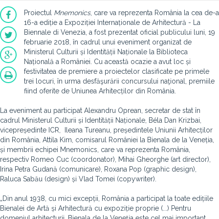
Proiectul
Mnemonics
, care va reprezenta România la cea de-a
16-a ediție a Expoziției Internaționale de Arhitectură - La
Biennale di Venezia, a fost prezentat oficial publicului luni, 19
februarie 2018, în cadrul unui eveniment organizat de
Ministerul Culturii și Identității Naționale la Biblioteca
Națională a României. Cu această ocazie a avut loc și
festivitatea de premiere a proiectelor clasificate pe primele
trei locuri, în urma desfăşurării concursului naţional, premiile
fiind oferite de Uniunea Arhitecților din România.
La eveniment au participat Alexandru Oprean, secretar de stat în
cadrul Ministerul Culturii și Identității Naționale, Béla Dan Krizbai,
vicepreședinte ICR, Ileana Tureanu, președintele Uniunii Arhitecților
din România, Attila Kim, comisarul României la Bienala de la Veneția,
și membrii echipei Mnemonics, care va reprezenta România,
respectiv Romeo Cuc (coordonator), Mihai Gheorghe (art director),
Irina Petra Gudană (comunicare), Roxana Pop (graphic design),
Raluca Sabău (design) și Vlad Tomei (copywriter).
„Din anul 1938, cu mici excepții, România a participat la toate edițiile
Bienalei de Artă și Arhitectură cu expoziție proprie (...) Pentru
domeniul arhitecturii, Bienala de la Veneția este cel mai important