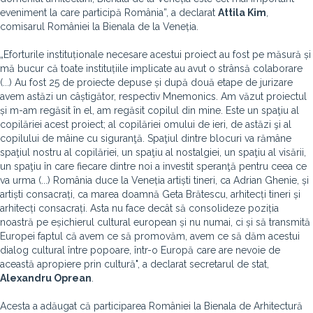
eveniment la care participă România”, a declarat
Attila Kim
,
comisarul României la Bienala de la Veneția.
„Eforturile instituționale necesare acestui proiect au fost pe măsură și
mă bucur că toate instituțiile implicate au avut o strânsă colaborare
(...) Au fost 25 de proiecte depuse și după două etape de jurizare
avem astăzi un câștigător, respectiv Mnemonics. Am văzut proiectul
și m-am regăsit în el, am regăsit copilul din mine. Este un spaţiu al
copilăriei acest proiect; al copilăriei omului de ieri, de astăzi şi al
copilului de mâine cu siguranţă. Spaţiul dintre blocuri va rămâne
spaţiul nostru al copilăriei, un spaţiu al nostalgiei, un spaţiu al visării,
un spaţiu în care fiecare dintre noi a investit speranţă pentru ceea ce
va urma (...) România duce la Veneția artiști tineri, ca Adrian Ghenie, și
artiști consacrați, ca marea doamnă Geta Brătescu, arhitecți tineri și
arhitecți consacrați. Asta nu face decât să consolideze poziția
noastră pe eșichierul cultural european și nu numai, ci și să transmită
Europei faptul că avem ce să promovăm, avem ce să dăm acestui
dialog cultural între popoare, într-o Europă care are nevoie de
această apropiere prin cultură", a declarat secretarul de stat,
Alexandru Oprean
.
Acesta a adăugat că participarea României la Bienala de Arhitectură