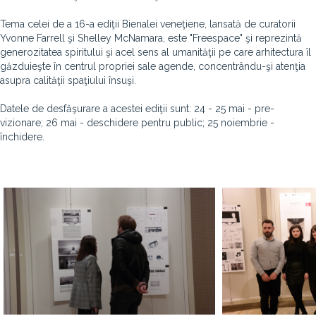
Tema celei de a 16-a ediţii Bienalei veneţiene, lansată de curatorii
Yvonne Farrell şi Shelley McNamara, este "Freespace" şi reprezintă
generozitatea spiritului şi acel sens al umanităţii pe care arhitectura îl
găzduieşte în centrul propriei sale agende, concentrându-şi atenţia
asupra calităţii spaţiului însuşi.
Datele de desfăşurare a acestei ediţii sunt: 24 - 25 mai - pre-
vizionare; 26 mai - deschidere pentru public; 25 noiembrie -
închidere.