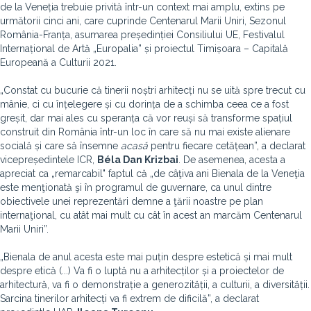
de la Veneția trebuie privită într-un context mai amplu, extins pe
următorii cinci ani, care cuprinde Centenarul Marii Uniri, Sezonul
România-Franța, asumarea președinției Consiliului UE, Festivalul
Internațional de Artă „Europalia” și proiectul Timișoara – Capitală
Europeană a Culturii 2021.
„Constat cu bucurie că tinerii noștri arhitecți nu se uită spre trecut cu
mânie, ci cu înțelegere și cu dorința de a schimba ceea ce a fost
greșit, dar mai ales cu speranța că vor reuși să transforme spațiul
construit din România într-un loc în care să nu mai existe alienare
socială și care să însemne
acasă
pentru fiecare cetățean”, a declarat
vicepreședintele ICR,
Béla Dan Krizbai
. De asemenea, acesta a
apreciat ca „remarcabil" faptul că „de câţiva ani Bienala de la Veneţia
este menţionată şi în programul de guvernare, ca unul dintre
obiectivele unei reprezentări demne a ţării noastre pe plan
internaţional, cu atât mai mult cu cât în acest an marcăm Centenarul
Marii Uniri”.
„Bienala de anul acesta este mai puțin despre estetică și mai mult
despre etică (...) Va fi o luptă nu a arhitecților și a proiectelor de
arhitectură, va fi o demonstrație a generozității, a culturii, a diversității.
Sarcina tinerilor arhitecți va fi extrem de dificilă”, a declarat