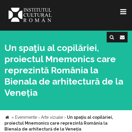
Un spaţiu al copilăriei,
proiectul Mnemonics care
reprezintă România la
Bienala de arhitectură de la
Veneția
»
Evenimente
›
Arte vizuale
›
Un spaţiu al copilăriei,
proiectul Mnemonics care reprezintă România la
Bienala de arhitectură de la Veneția