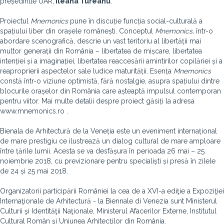
președintle UAR,
Ileana Tureanu
.
Proiectul
Mnemonics
pune în discuție funcția social-culturală a
spațiului liber din orașele românești. Conceptul
Mnemonics,
într-o
abordare scenografică, descrie un vast teritoriu al libertății mai
multor generații din România – libertatea de mișcare, libertatea
intenției și a imaginației, libertatea reaccesării amintirilor copilăriei și a
reaproprierii aspectelor sale ludice maturității. Esența
Mnemonics
constă într-o viziune optimistă, fără nostalgie, asupra spațiului dintre
blocurile orașelor din România care așteaptă impulsul contemporan
pentru viitor. Mai multe detalii despre proiect găsiți la adresa
www.mnemonics.ro .
Bienala de Arhitectură de la Veneția este un eveniment internațional
de mare prestigiu ce ilustrează un dialog cultural de mare amploare
între țările lumii. Acesta se va desfășura în perioada 26 mai – 25
noiembrie 2018, cu previzionare pentru specialiști și presă în zilele
de 24 și 25 mai 2018.
Organizatorii participării României la cea de a XVI-a ediţie a Expoziţiei
Internaţionale de Arhitectură - la Biennale di Venezia sunt Ministerul
Culturii şi Identităţii Naţionale, Ministerul Afacerilor Externe, Institutul
Cultural Român şi Uniunea Arhitecţilor din România.