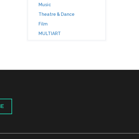
Music
Theatre & Dance
Film
MULTIART
BE