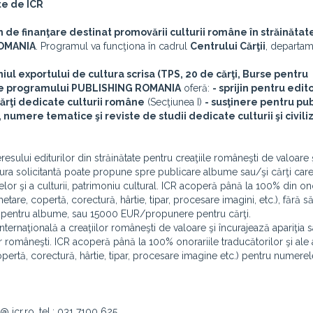
te de ICR
de finanţare destinat promovării culturii române în străinătate
OMANIA
. Programul va funcţiona în cadrul
Centrului Cărţii
, departam
exportului de cultura scrisa (TPS, 20 de cărţi, Burse pentru
le programului
PUBLISHING ROMANIA
oferă:
- sprijin pentru edito
ărţi dedicate culturii române
(Secţiunea I)
- susţinere pentru pub
numere tematice şi reviste de studii dedicate culturii şi civiliz
resului editurilor din străinătate pentru creaţiile româneşti de valoare 
itura solicitantă poate propune spre publicare albume sau/şi cărţi car
artelor şi a culturii, patrimoniu cultural. ICR acoperă până la 100% din on
tare, copertă, corectură, hârtie, tipar, procesare imagini, etc.), fără s
pentru albume, sau 15000 EUR/propunere pentru cărţi.
rnaţională a creaţiilor româneşti de valoare şi încurajează apariţia 
 româneşti. ICR acoperă până la 100% onorariile traducătorilor şi ale a
pertă, corectură, hârtie, tipar, procesare imagine etc.) pentru numerel
@ icr.ro, tel.: 031 7100 625