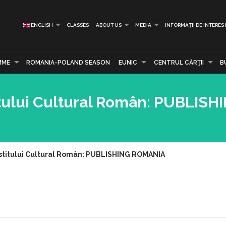
ENGLISH
CLASSES
ABOUT US
MEDIA
INFORMAȚII DE INTERES
MME
ROMANIA-POLAND SEASON
EUNIC
CENTRUL CĂRŢII
B
itului Cultural Român: PUBLISH
stitului Cultural Român: PUBLISHING ROMANIA