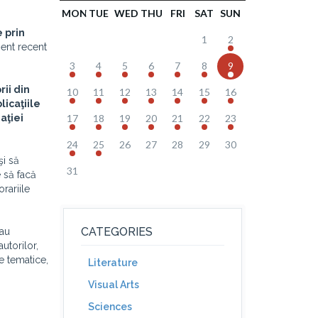
MON
TUE
WED
THU
FRI
SAT
SUN
 prin
1
2
ent recent
3
4
5
6
7
8
9
rii din
10
11
12
13
14
15
16
licaţiile
aţiei
17
18
19
20
21
22
23
24
25
26
27
28
29
30
şi să
31
e să facă
orariile
ă
CATEGORIES
sau
utorilor,
e tematice,
Literature
Visual Arts
Sciences