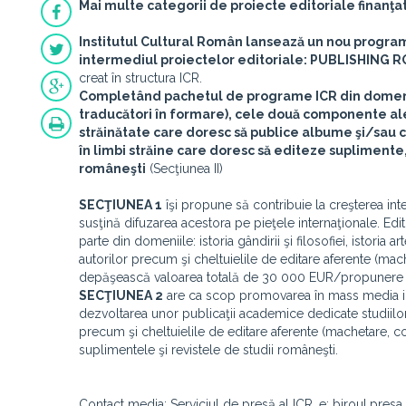
Mai multe categorii de proiecte editoriale finanţa
Institutul Cultural Român lansează un nou program 
intermediul proiectelor editoriale:
PUBLISHING R
creat în structura ICR.
Completând pachetul de programe ICR din domeniul 
traducători în formare), cele două componente a
străinătate care doresc să publice
albume şi/sau c
în limbi străine care doresc să editeze
suplimente, 
româneşti
(Secţiunea II)
SECŢIUNEA 1
îşi propune să contribuie la creşterea inte
susţină difuzarea acestora pe pieţele internaţionale. Ed
parte din domeniile: istoria gândirii şi filosofiei, istoria 
autorilor precum şi cheltuielile de editare aferente (mache
depăşească valoarea totală de 30 000 EUR/propunere 
SECŢIUNEA 2
are ca scop promovarea în mass media inte
dezvoltarea unor publicaţii academice dedicate studiilor
precum şi cheltuielile de editare aferente (machetare, co
suplimentele şi revistele de studii româneşti.
Contact media: Serviciul de presă al ICR, e: biroul.presa 