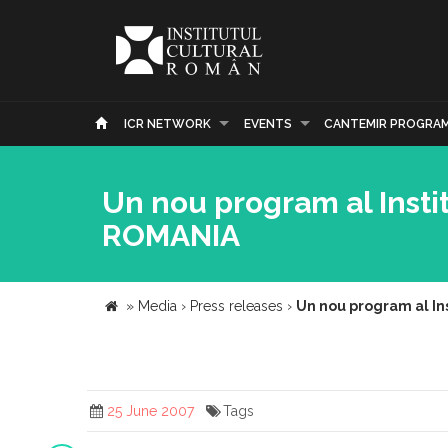
ICR NETWORK
EVENTS
CANTEMIR PROGRA
Un nou program al Inst
ROMANIA
»
Media
›
Press releases
›
Un nou program al In
25 June 2007
Tags