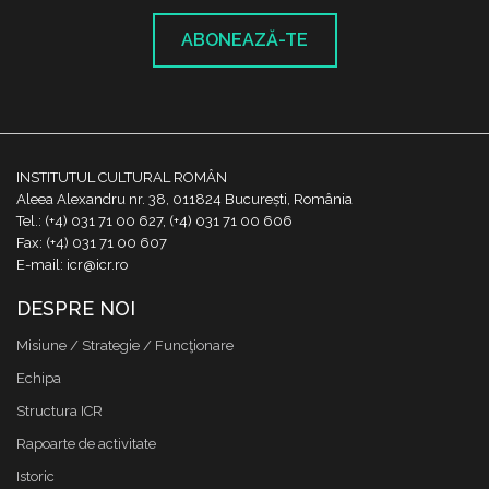
ABONEAZĂ-TE
INSTITUTUL CULTURAL ROMÂN
Aleea Alexandru nr. 38, 011824 București, România
Tel.: (+4) 031 71 00 627, (+4) 031 71 00 606
Fax: (+4) 031 71 00 607
E-mail: icr@icr.ro
DESPRE NOI
Misiune / Strategie / Funcţionare
Echipa
Structura ICR
Rapoarte de activitate
Istoric