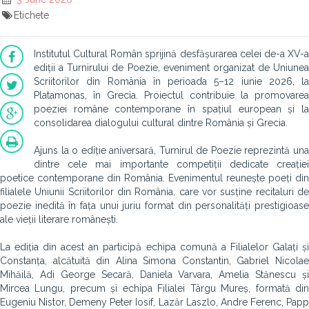
Etichete
Institutul Cultural Român sprijină desfășurarea celei de-a XV-a
ediții a Turnirului de Poezie, eveniment organizat de Uniunea
Scriitorilor din România în perioada 5–12 iunie 2026, la
Platamonas, în Grecia. Proiectul contribuie la promovarea
poeziei române contemporane în spațiul european și la
consolidarea dialogului cultural dintre România și Grecia.
Ajuns la o ediție aniversară, Turnirul de Poezie reprezintă una
dintre cele mai importante competiții dedicate creației
poetice contemporane din România. Evenimentul reunește poeți din
filialele Uniunii Scriitorilor din România, care vor susține recitaluri de
poezie inedită în fața unui juriu format din personalități prestigioase
ale vieții literare românești.
La ediția din acest an participă echipa comună a Filialelor Galați și
Constanța, alcătuită din Alina Simona Constantin, Gabriel Nicolae
Mihăilă, Adi George Secară, Daniela Varvara, Amelia Stănescu și
Mircea Lungu, precum și echipa Filialei Târgu Mureș, formată din
Eugeniu Nistor, Demeny Peter Iosif, Lazăr Laszlo, Andre Ferenc, Papp