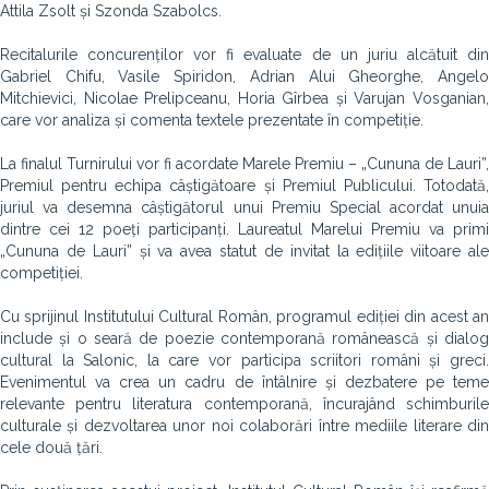
Attila Zsolt și Szonda Szabolcs.
Recitalurile concurenților vor fi evaluate de un juriu alcătuit din
Gabriel Chifu, Vasile Spiridon, Adrian Alui Gheorghe, Angelo
Mitchievici, Nicolae Prelipceanu, Horia Gîrbea și Varujan Vosganian,
care vor analiza și comenta textele prezentate în competiție.
La finalul Turnirului vor fi acordate Marele Premiu – „Cununa de Lauri”,
Premiul pentru echipa câștigătoare și Premiul Publicului. Totodată,
juriul va desemna câștigătorul unui Premiu Special acordat unuia
dintre cei 12 poeți participanți. Laureatul Marelui Premiu va primi
„Cununa de Lauri” și va avea statut de invitat la edițiile viitoare ale
competiției.
Cu sprijinul Institutului Cultural Român, programul ediției din acest an
include și o seară de poezie contemporană românească și dialog
cultural la Salonic, la care vor participa scriitori români și greci.
Evenimentul va crea un cadru de întâlnire și dezbatere pe teme
relevante pentru literatura contemporană, încurajând schimburile
culturale și dezvoltarea unor noi colaborări între mediile literare din
cele două țări.