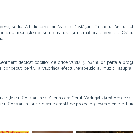
na, sediul Arhidiecezei din Madrid. Desfășurat în cadrul Anului Jub
oncertul reunește opusuri românești și internaționale dedicate Crăciun
ei.
veniment dedicat copiilor de orice vârstă și părinților, parte a pro
e conceput pentru a valorifica efectul terapeutic al muzicii asupra 
ersar „Marin Constantin 100”, prin care Corul Madrigal sărbătorește 10
Marin Constantin, printr-o serie amplă de proiecte și evenimente cultur