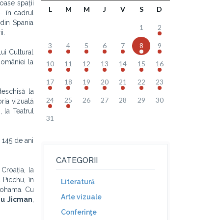
oase spații
L
M
M
J
V
S
D
– în cadrul
 din Spania
1
2
i.
3
4
5
6
7
8
9
ui Cultural
României la
10
11
12
13
14
15
16
17
18
19
20
21
22
23
deschisă la
24
25
26
27
28
29
30
ria vizuală
 la Teatrul
31
 145 de ani
CATEGORII
Croația, la
 Picchu, în
Literatură
okohama. Cu
Arte vizuale
iu Jicman
,
Conferinţe