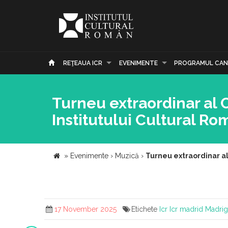
REŢEAUA ICR
EVENIMENTE
PROGRAMUL CAN
Turneu extraordinar al C
Institutului Cultural R
»
Evenimente
›
Muzică
›
Turneu extraordinar al 
17 November 2025
Etichete
Icr
Icr madrid
Madrig