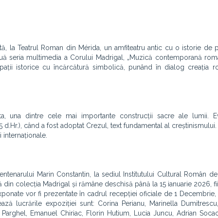
tă, la Teatrul Roman din Mérida, un amfiteatru antic cu o istorie de
inuă seria multimedia a Corului Madrigal, „Muzică contemporană ro
 spații istorice cu încărcătură simbolică, punând în dialog creația
, una dintre cele mai importante construcții sacre ale lumii. E
d.Hr.), când a fost adoptat Crezul, text fundamental al creștinismului.
 internaționale.
entenarului Marin Constantin, la sediul Institutului Cultural Român de
ă din colecția Madrigal și rămâne deschisă până la 15 ianuarie 2026, fi
exponate vor fi prezentate în cadrul recepției oficiale de 1 Decembrie,
ă lucrările expoziției sunt: Corina Perianu, Marinella Dumitrescu
iu Parghel, Emanuel Chiriac, Florin Hutium, Lucia Juncu, Adrian Soc