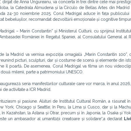
dirijat de Anna Ungureanu, va concerta în trei dintre cele mai prestigi
oba, la Catedrala Almudena și la Círculo de Bellas Artes din Madrid 
ioada 24-30 noiembrie 2025. Corul Madrigal aduce în fața publicului
cat bebelușilor, recomandat dezvoltării emoționale și cognitive timpuri
gal – Marin Constantin” și Ministerul Culturii, cu sprijinul Institutul
 Ambasadei României în Regatul Spaniei, al Consulatului General al 
n de la Madrid va vernisa expoziția omagială „Marin Constantin 100”, 
eunind picturi, sculpturi, dar și costume de scenă și elemente din isto
me îl poartă. De asemenea, Corul Madrigal va filma un nou videoclip,
e două milenii, parte a patrimoniului UNESCO.
ugurează seria manifestărilor culturale care vor marca, în anul 2026,
i de activitate a ICR Madrid.
tuziasm și pasiune. Alături de Institutul Cultural Român, a răsunat în 
w York, Chicago și Seattle, în Peru, la Lima și Cusco, dar și la Machu
 în Kazahstan, la Astana și Otrar, precum și în Japonia, la Osaka și Y
te un ambasador al umanității creatoare și solidare“,a declarat
Liv