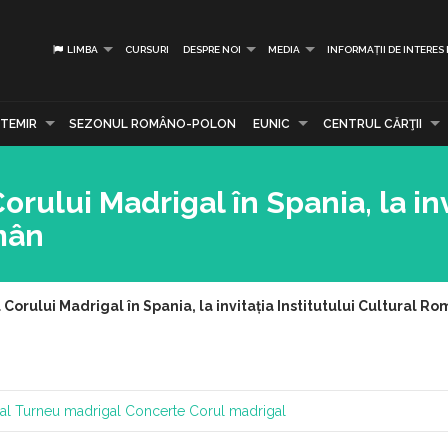
LIMBA
CURSURI
DESPRE NOI
MEDIA
INFORMAȚII DE INTERES
TEMIR
SEZONUL ROMÂNO-POLON
EUNIC
CENTRUL CĂRŢII
orului Madrigal în Spania, la inv
omân
Corului Madrigal în Spania, la invitația Institutului Cultural R
al
Turneu madrigal
Concerte
Corul madrigal