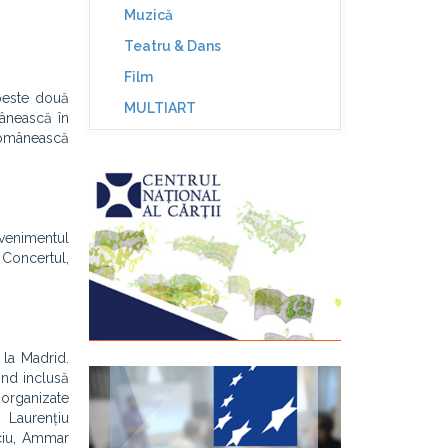
Muzică
Teatru & Dans
Film
 peste două
MULTIART
mânească în
 românească
venimentul
 Concertul,
 la Madrid.
ind inclusă
 organizate
, Laurențiu
aciu, Ammar