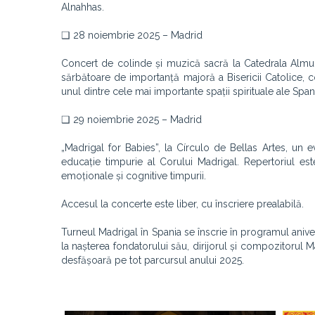
Alnahhas.
❑ 28 noiembrie 2025 – Madrid
Concert de colinde și muzică sacră la Catedrala Almude
sărbătoare de importanță majoră a Bisericii Catolice, c
unul dintre cele mai importante spații spirituale ale Spani
❑ 29 noiembrie 2025 – Madrid
„Madrigal for Babies”, la Círculo de Bellas Artes, un e
educație timpurie al Corului Madrigal. Repertoriul est
emoționale și cognitive timpurii.
Accesul la concerte este liber, cu înscriere prealabilă.
Turneul Madrigal în Spania se înscrie în programul aniv
la nașterea fondatorului său, dirijorul și compozitorul 
desfășoară pe tot parcursul anului 2025.