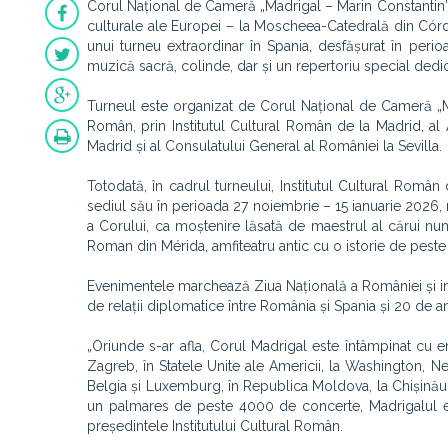
Corul Național de Cameră „Madrigal – Marin Constantin”, 
culturale ale Europei – la Moscheea-Catedrală din Córd
unui turneu extraordinar în Spania, desfășurat în per
muzică sacră, colinde, dar și un repertoriu special dedi
Turneul este organizat de Corul Național de Cameră „Madri
Român, prin Institutul Cultural Român de la Madrid, al
Madrid și al Consulatului General al României la Sevilla.
Totodată, în cadrul turneului, Institutul Cultural Româ
sediul său în perioada 27 noiembrie – 15 ianuarie 2026, r
a Corului, ca moștenire lăsată de maestrul al cărui nu
Roman din Mérida, amfiteatru antic cu o istorie de pest
Evenimentele marchează Ziua Națională a României și ina
de relații diplomatice între România și Spania și 20 de an
„Oriunde s-ar afla, Corul Madrigal este întâmpinat cu en
Zagreb, în Statele Unite ale Americii, la Washington, Ne
Belgia și Luxemburg, în Republica Moldova, la Chișinău,
un palmares de peste 4000 de concerte, Madrigalul es
președintele Institutului Cultural Român.