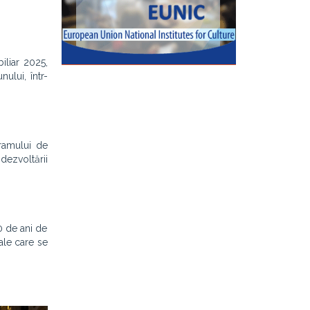
iliar 2025,
ului, într-
gramului de
dezvoltării
0 de ani de
ale care se