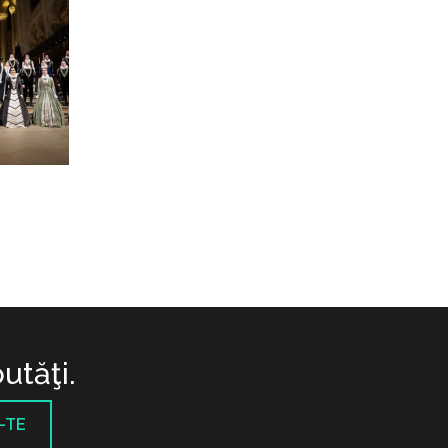
utăţi.
-TE