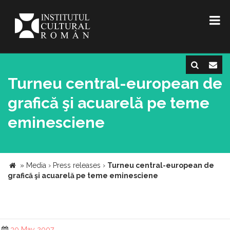
Turneu central-european de
grafică şi acuarelă pe teme
eminesciene
»
Media
›
Press releases
›
Turneu central-european de
grafică şi acuarelă pe teme eminesciene
30 May 2007