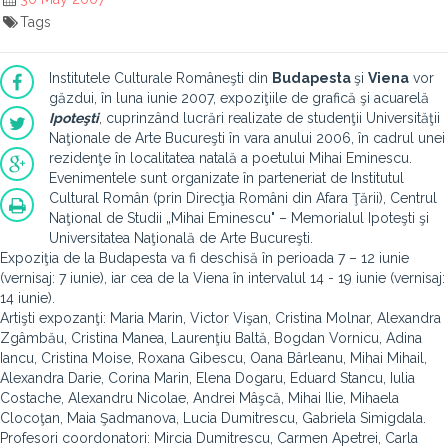
Tags
Institutele Culturale Româneşti din
Budapesta
şi
Viena
vor
găzdui, în luna iunie 2007, expoziţiile de grafică şi acuarelă
Ipoteşti
, cuprinzând lucrări realizate de studenţii Universităţii
Naţionale de Arte Bucureşti în vara anului 2006, în cadrul unei
rezidenţe în localitatea natală a poetului Mihai Eminescu.
Evenimentele sunt organizate în parteneriat de Institutul
Cultural Român (prin Direcţia Români din Afara Ţării), Centrul
Naţional de Studii „Mihai Eminescu" – Memorialul Ipoteşti şi
Universitatea Naţională de Arte Bucureşti.
Expoziţia de la Budapesta va fi deschisă în perioada 7 – 12 iunie
(vernisaj: 7 iunie), iar cea de la Viena în intervalul 14 - 19 iunie (vernisaj:
14 iunie).
Artişti expozanţi: Maria Marin, Victor Vişan, Cristina Molnar, Alexandra
Zgâmbău, Cristina Manea, Laurenţiu Baltă, Bogdan Vornicu, Adina
Iancu, Cristina Moise, Roxana Gibescu, Oana Bârleanu, Mihai Mihail,
Alexandra Darie, Corina Marin, Elena Dogaru, Eduard Stancu, Iulia
Costache, Alexandru Nicolae, Andrei Mâşcă, Mihai Ilie, Mihaela
Clocoţan, Maia Şadmanova, Lucia Dumitrescu, Gabriela Simigdala.
Profesori coordonatori: Mircia Dumitrescu, Carmen Apetrei, Carla