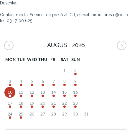
Duschka.
Contact media: Servicul de presă al ICR, e-mail: biroul.presa @ icr.ro,
tel: 031 7100 625
AUGUST 2026
MON
TUE
WED
THU
FRI
SAT
SUN
1
2
3
4
5
6
7
8
9
10
11
12
13
14
15
16
17
18
19
20
21
22
23
24
25
26
27
28
29
30
31