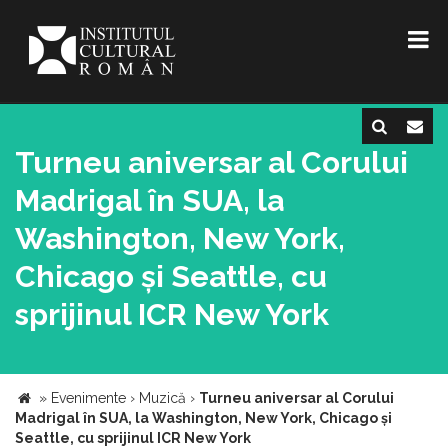
Turneu aniversar al Corului
Madrigal în SUA, la
Washington, New York,
Chicago și Seattle, cu
sprijinul ICR New York
»
Evenimente
›
Muzică
›
Turneu aniversar al Corului
Madrigal în SUA, la Washington, New York, Chicago și
Seattle, cu sprijinul ICR New York