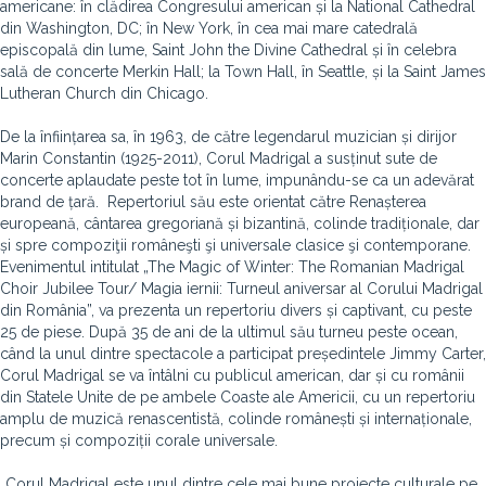
americane: în clădirea Congresului american și la National Cathedral
din Washington, DC; în New York, în cea mai mare catedrală
episcopală din lume, Saint John the Divine Cathedral și în celebra
sală de concerte Merkin Hall; la Town Hall, în Seattle, și la Saint James
Lutheran Church din Chicago.
De la înființarea sa, în 1963, de către legendarul muzician și dirijor
Marin Constantin (1925-2011), Corul Madrigal a susținut sute de
concerte aplaudate peste tot în lume, impunându-se ca un adevărat
brand de țară. Repertoriul său este orientat către Renașterea
europeană, cântarea gregoriană și bizantină, colinde tradiționale, dar
și spre compoziţii româneşti şi universale clasice şi contemporane.
Evenimentul intitulat „The Magic of Winter: The Romanian Madrigal
Choir Jubilee Tour/ Magia iernii: Turneul aniversar al Corului Madrigal
din România”, va prezenta un repertoriu divers și captivant, cu peste
25 de piese. După 35 de ani de la ultimul său turneu peste ocean,
când la unul dintre spectacole a participat președintele Jimmy Carter,
Corul Madrigal se va întâlni cu publicul american, dar și cu românii
din Statele Unite de pe ambele Coaste ale Americii, cu un repertoriu
amplu de muzică renascentistă, colinde românești și internaționale,
precum și compoziții corale universale.
„Corul Madrigal este unul dintre cele mai bune proiecte culturale pe