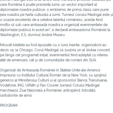
care România îl poate prezenta lumii, un vector important al
diplomației noastre publice, o emblemă de primă clasă care pune
țara noastră pe harta culturală a lumii. Turneul corului Madrigal este și
o ocazie excelentă de a celebra talentul românesc, acesta fiind
motto-ul sub care ambasada noastră a organizat evenimentele de
diplomație publică în acest an”, a declarat ambasadorul României la
Washington, E.S. domnul Andrei Muraru.
Întrucât biletele au fost epuizate cu o lună înainte, organizatorii au
decis ca, la Chicago, Corul Madrigal să susțină un al doilea concert,
pe lângă cel programat inițial, evenimentul fiind așteptat cu interes
atât de americani, cât și de comunitățile de români din SUA.
Organizat de Ambasada României în Statele Unite ale Americii
împreună cu Institutul Cultural Român de la New York, cu sprijinul
generos al Ministerului Culturii și al sponsorilor Banca Transilvania,
Vodafone, ING, UiPath și Fan Courier, turneul Corului Madrigal
marchează Ziua Națională a României, anticipând, totodată,
sărbătorile de iarnă.
PROGRAM