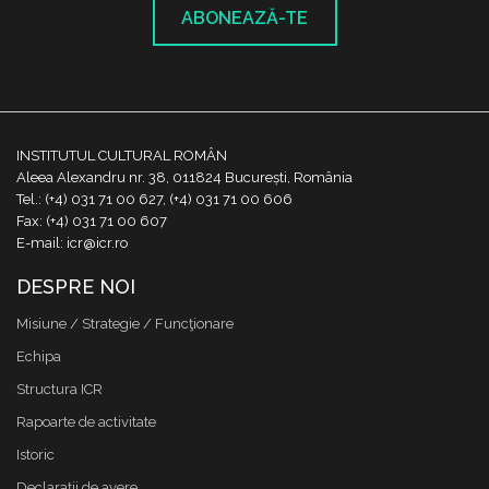
ABONEAZĂ-TE
INSTITUTUL CULTURAL ROMÂN
Aleea Alexandru nr. 38, 011824 București, România
Tel.: (+4) 031 71 00 627, (+4) 031 71 00 606
Fax: (+4) 031 71 00 607
E-mail: icr@icr.ro
DESPRE NOI
Misiune / Strategie / Funcţionare
Echipa
Structura ICR
Rapoarte de activitate
Istoric
Declaraţii de avere