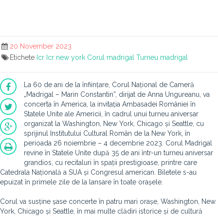
20 November 2023
Etichete
Icr
Icr new york
Corul madrigal
Turneu madrigal
La 60 de ani de la înființare, Corul Național de Cameră
„Madrigal – Marin Constantin”, dirijat de Anna Ungureanu, va
concerta în America, la invitația Ambasadei României în
Statele Unite ale Americii, în cadrul unui turneu aniversar
organizat la Washington, New York, Chicago și Seattle, cu
sprijinul Institutului Cultural Român de la New York, în
perioada 26 noiembrie – 4 decembrie 2023. Corul Madrigal
revine în Statele Unite după 35 de ani într-un turneu aniversar
grandios, cu recitaluri în spații prestigioase, printre care
Catedrala Națională a SUA și Congresul american. Biletele s-au
epuizat în primele zile de la lansare în toate orașele.
Corul va susține șase concerte în patru mari orașe, Washington, New
York, Chicago și Seattle, în mai multe clădiri istorice și de cultură